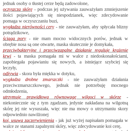
jednak osoby o tłustej cerze będą zadowolone,
oczyszcza skórę
- podczas jej używania zauważyłam zmniejszenie
ilości pojawiających się niespodzianek, więc zdecydowanie
pomaga w oczyszczaniu buzi,
wygładza nierówności cery
- nie zauważyłam, aby spłycała blizny
potrądzikowe,
ściąga pory
- nie mam mocno widocznych porów, jednak w
obrębie nosa są one otwarte, maska skutecznie je domykała,
przeciwbakteryjne i przeciwzapalne działanie reguluje krążenie
krwi
- ta maska pomagała mi w walce z niedoskonałościami,
zapobiegała pojawianiu się nowych, a istniejące szybciej się
leczyły,
odżywia
- skora była miękka w dotyku,
wygładza drobne zmarszczki
- nie zauważyłam działania
przeciwzmarszczkowego, jednak nie potrzebuję mocnego
odmłodzenia,
utrzymuje prawidłową równowagę wilgoci w skórze
-
niekoniecznie się z tym zgadzam, jedynie nakładana na wilgotną
skórę jej nie wysuszała, więc nie ma mowy o utrzymaniu skory
odpowiednio nawilżonej
koi, usuwa zaczerwienienia
- jak już wyżej napisałam pomagała w
walce ze stanami zapalnymi skóry, więc zdecydowanie koi cerę,