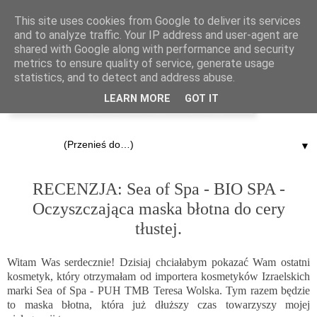
This site uses cookies from Google to deliver its services
and to analyze traffic. Your IP address and user-agent are
shared with Google along with performance and security
metrics to ensure quality of service, generate usage
statistics, and to detect and address abuse.
LEARN MORE
GOT IT
▼
24.02.2015
RECENZJA: Sea of Spa - BIO SPA -
Oczyszczająca maska błotna do cery
tłustej.
Witam Was serdecznie! Dzisiaj chciałabym pokazać Wam ostatni
kosmetyk, który otrzymałam od importera kosmetyków Izraelskich
marki Sea of Spa - PUH TMB Teresa Wolska. Tym razem będzie
to maska błotna, która już dłuższy czas towarzyszy mojej