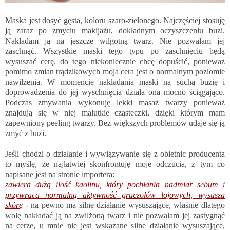
Maska jest dosyć gęsta, koloru szaro-zielonego. Najczęściej stosuję
ją zaraz po zmyciu makijażu, dokładnym oczyszczeniu buzi.
Nakładam ją na jeszcze wilgotną twarz. Nie pozwalam jej
zaschnąć. Wszystkie maski tego typu po zaschnięciu będą
wysuszać cerę, do tego niekoniecznie chcę dopuścić, ponieważ
pomimo zmian trądzikowych moja cera jest o normalnym poziomie
nawilżenia. W momencie nakładania maski na suchą buzię i
doprowadzenia do jej wyschnięcia działa ona mocno ściągająco.
Podczas zmywania wykonuję lekki masaż twarzy ponieważ
znajdują się w niej malutkie cząsteczki, dzięki którym mam
zapewniony peeling twarzy. Bez większych problemów udaje się ją
zmyć z buzi.
Jeśli chodzi o działanie i wywiązywanie się z obietnic producenta
to myślę, że najłatwiej skonfrontuję moje odczucia, z tym co
napisane jest na stronie importera:
zawiera dużą ilość kaolinu, który pochłania nadmiar sebum i
przywraca normalną aktywność gruczołów łojowych, wysusza
skórę
- na pewno ma silne działanie wysuszające, właśnie dlatego
wolę nakładać ją na zwilżoną twarz i nie pozwalam jej zastygnąć
na cerze, u mnie nie jest wskazane silne działanie wysuszające,