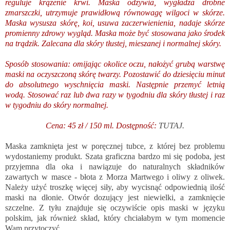
reguluje krążenie krwi. Maska odżywia, wygładza drobne
zmarszczki, utrzymuje prawidłową równowagę wilgoci w skórze.
Maska wysusza skórę, koi, usuwa zaczerwienienia, nadaje skórze
promienny zdrowy wygląd. Maska może być stosowana jako środek
na trądzik. Zalecana dla skóry tłustej, mieszanej i normalnej skóry.
Sposób stosowania: omijając okolice oczu, nałożyć grubą warstwę
maski na oczyszczoną skórę twarzy. Pozostawić do dziesięciu minut
do absolutnego wyschnięcia maski. Następnie przemyć letnią
wodą. Stosować raz lub dwa razy w tygodniu dla skóry tłustej i raz
w tygodniu do skóry normalnej.
Cena: 45 zł / 150 ml. Dostępność:
TUTAJ.
Maska zamknięta jest w poręcznej tubce, z której bez problemu
wydostaniemy produkt. Szata graficzna bardzo mi się podoba, jest
przyjemna dla oka i nawiązuje do naturalnych składników
zawartych w masce - błota z Morza Martwego i oliwy z oliwek.
Należy użyć troszkę więcej siły, aby wycisnąć odpowiednią ilość
maski na dłonie. Otwór dozujący jest niewielki, a zamknięcie
szczelne. Z tyłu znajduje się oczywiście opis maski w języku
polskim, jak również skład, który chciałabym w tym momencie
Wam przytoczyć.