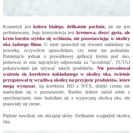
Kosmetyk jest
koloru białego, delikatnie pachnie,
ale nie jest
perfumowany. Jego konsystencja jest
kremowa, dosyć gęsta, ale
krem bardzo szybko się wchłania, nie pozostawiając w okolicy
oka żadnego filmu.
U mnie sprawdził się również nakładany na
powiekę, oczywiście sprawdziłam, czy mnie nie podrażnia.
Pamiętajcie jednak o prawidłowej aplikacji kremu pod oko,
ponieważ to ona najczęściej odpowiada za "uczulenia",
TUTAJ
pokazywałam jak używać takich produktów.
Nie powodował
ważenia się korektora nakładanego w okolicę oka, świetnie
przygotował tę wrażliwą okolicę na przyjęcie produktów, które
mogą wysuszać
, np korektora HD z NYX, dzięki czemu nie
martwiłam się o przesuszenie. Bardzo dobrze radził sobie z
opuchnięciami, rano budziłam się z wypoczętą okolicą oka, nie
pojawiały się cienie.
Pięknie nawilżał, nie obciążał skóry. Delikatnie wygładził okolicę
oka.