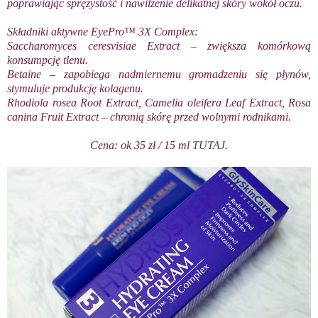
poprawiając sprężystość i nawilżenie delikatnej skóry wokół oczu.
Składniki aktywne EyePro™ 3X Complex:
Saccharomyces ceresvisiae Extract – zwiększa komórkową
konsumpcję tlenu.
Betaine – zapobiega nadmiernemu gromadzeniu się płynów,
stymuluje produkcję kolagenu.
Rhodiola rosea Root Extract, Camelia oleifera Leaf Extract, Rosa
canina Fruit Extract – chronią skórę przed wolnymi rodnikami.
Cena: ok 35 zł / 15 ml
TUTAJ
.