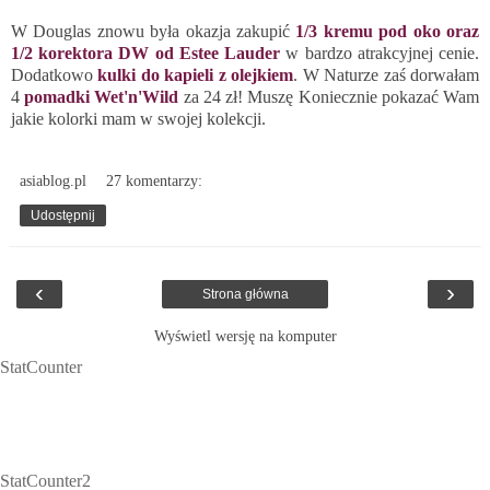
W Douglas znowu była okazja zakupić
1/3 kremu pod oko oraz
1/2 korektora DW od Estee Lauder
w bardzo atrakcyjnej cenie.
Dodatkowo
kulki do kapieli z olejkiem
. W Naturze zaś dorwałam
4
pomadki Wet'n'Wild
za 24 zł! Muszę Koniecznie pokazać Wam
jakie kolorki mam w swojej kolekcji.
asiablog.pl
27 komentarzy:
Udostępnij
‹
›
Strona główna
Wyświetl wersję na komputer
StatCounter
StatCounter2