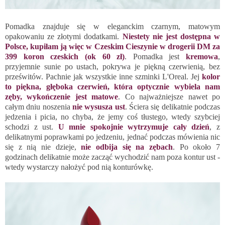
Pomadka znajduje się w eleganckim czarnym, matowym
opakowaniu ze złotymi dodatkami.
Niestety nie jest dostępna w
Polsce, kupiłam ją więc w Czeskim Cieszynie w drogerii DM za
399 koron czeskich (ok 60 zł)
. Pomadka jest
kremowa
,
przyjemnie sunie po ustach, pokrywa je piękną czerwienią, bez
prześwitów. Pachnie jak wszystkie inne szminki L'Oreal. Jej
kolor
to piękna, głęboka czerwień, która optycznie wybiela nam
zęby, wykończenie jest matowe
. Co najważniejsze nawet po
całym dniu noszenia
nie wysusza ust
. Ściera się delikatnie podczas
jedzenia i picia, no chyba, że jemy coś tłustego, wtedy szybciej
schodzi z ust.
U mnie spokojnie wytrzymuje cały dzień
, z
delikatnymi poprawkami po jedzeniu, jednać podczas mówienia nic
się z nią nie dzieje,
nie odbija się na zębach
. Po około 7
godzinach delikatnie może zacząć wychodzić nam poza kontur ust -
wtedy wystarczy nałożyć pod nią konturówkę.