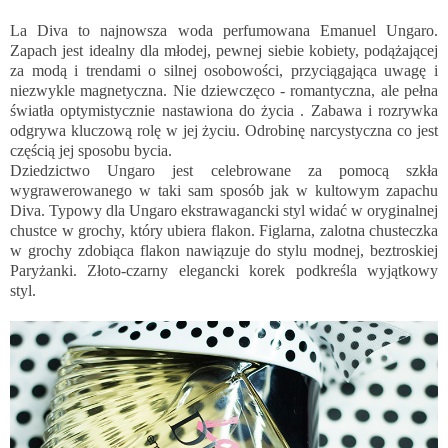
La Diva to najnowsza woda perfumowana Emanuel Ungaro.
Zapach jest idealny dla młodej, pewnej siebie kobiety, podążającej
za modą i trendami o silnej osobowości, przyciągająca uwagę i
niezwykle magnetyczna. Nie dziewczęco - romantyczna, ale pełna
światła optymistycznie nastawiona do życia . Zabawa i rozrywka
odgrywa kluczową rolę w jej życiu. Odrobinę narcystyczna co jest
częścią jej sposobu bycia.
Dziedzictwo Ungaro jest celebrowane za pomocą szkła
wygrawerowanego w taki sam sposób jak w kultowym zapachu
Diva. Typowy dla Ungaro ekstrawagancki styl widać w oryginalnej
chustce w grochy, który ubiera flakon. Figlarna, zalotna chusteczka
w grochy zdobiąca flakon nawiązuje do stylu modnej, beztroskiej
Paryżanki. Złoto-czarny elegancki korek podkreśla wyjątkowy
styl.