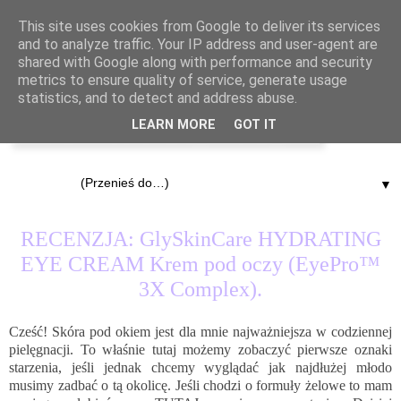
This site uses cookies from Google to deliver its services
and to analyze traffic. Your IP address and user-agent are
shared with Google along with performance and security
metrics to ensure quality of service, generate usage
statistics, and to detect and address abuse.
LEARN MORE
GOT IT
▼
28.03.2016
RECENZJA: GlySkinCare HYDRATING
EYE CREAM Krem pod oczy (EyePro™
3X Complex).
Cześć! Skóra pod okiem jest dla mnie najważniejsza w codziennej
pielęgnacji. To właśnie tutaj możemy zobaczyć pierwsze oznaki
starzenia, jeśli jednak chcemy wyglądać jak najdłużej młodo
musimy zadbać o tą okolicę. Jeśli chodzi o formuły żelowe to mam