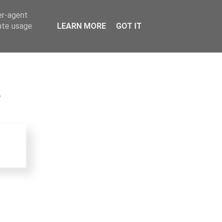
er-agent
rate usage
LEARN MORE
GOT IT