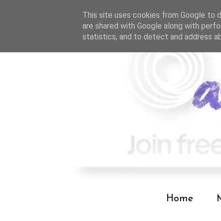
This site uses cookies from Google to de
are shared with Google along with perfo
statistics, and to detect and address a
Home