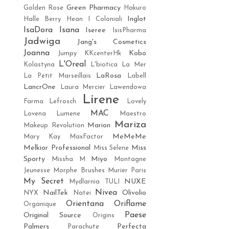
Green Pharmacy
Golden Rose
Hakuro
Inglot
Halle Berry
Hean
I Coloniali
IsaDora
Isana
Iseree
IsisPharma
Jadwiga
Jang's Cosmetics
Joanna
Kobo
Jumpy
KKcenterHk
L'Oreal
Kolastyna
L'biotica
La Mer
LaRosa
La Petit Marseillais
Labell
LancrOne
Laura Mercier
Lawendowa
Lirene
Farma
Lefrosch
Lovely
MAC
Lovena
Lumene
Maestro
Mariza
Marion
Makeup Revolution
MeMeMe
Mary Kay
MaxFactor
Melkior Professional
Miss
Miss Selene
Sporty
Miyo
Missha M
Montagne
Jeunesse
Morphe Brushes
Murier Paris
My Secret
NUXE
Mydlarnia TULI
Nivea
NailTek
Olivolio
NYX
Natei
Orientana
Oriflame
Organique
Paese
Original Source
Origins
Palmers
Perfecta
Parachute