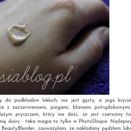
ży do podkładów lekkich, nie jest gęsty, a jego krycie
ie z zaczerwieniami, piegami, bliznami potrądzikowymi.
użym pryszczem, który nie dość, że jest czerwony to
ę skóry - taka magia to tylko w PhotoShopie. Najlepiej
 BeautyBlender, zauważyłam, że nakładany pędzlem lubi