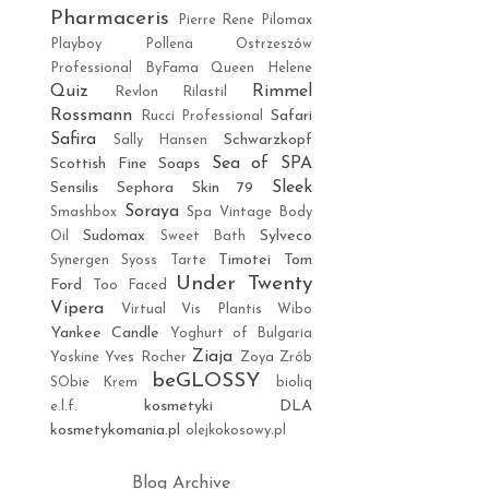
Pharmaceris
Pierre Rene
Pilomax
Playboy
Pollena Ostrzeszów
Professional ByFama
Queen Helene
Quiz
Rimmel
Revlon
Rilastil
Rossmann
Safari
Rucci Professional
Safira
Schwarzkopf
Sally Hansen
Sea of SPA
Scottish Fine Soaps
Sleek
Sensilis
Sephora
Skin 79
Soraya
Smashbox
Spa Vintage Body
Sudomax
Sylveco
Oil
Sweet Bath
Timotei
Tom
Synergen
Syoss
Tarte
Under Twenty
Ford
Too Faced
Vipera
Virtual
Vis Plantis
Wibo
Yankee Candle
Yoghurt of Bulgaria
Ziaja
Yoskine
Yves Rocher
Zoya
Zrób
beGLOSSY
SObie Krem
bioliq
kosmetyki DLA
e.l.f.
kosmetykomania.pl
olejkokosowy.pl
Blog Archive