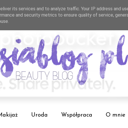
liver its services and to analyze traffic. Your IP address and us
rmance and security metrics to ensure quality of service, gene
buse.
Makijaż
Uroda
Współpraca
O mnie