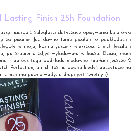
29.12.2013
Lasting Finish 25h Foundation
uszę nadrobić zaległości dotyczące opisywania kolorówki
się za pisanie. Już dawno temu pisałam o podkładach i
egały w mojej kosmetyczce - większość z nich leżała i
gu, po zrobieniu zdjęć wylądowała w koszu. Dzisiaj mam
mel - oprócz tego podkładu niedawno kupiłam jeszcze 2
atch Perfection, o nich tez na pewno kiedyś poczytacie na
n z nich ma pewne wady, a drugi jest świetny :)