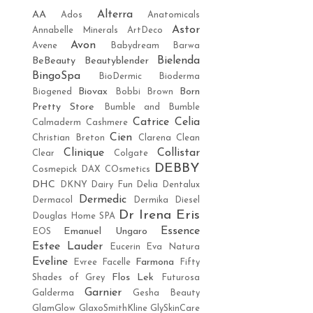
Alterra
AA
Ados
Anatomicals
Astor
Annabelle Minerals
ArtDeco
Avon
Avene
Babydream
Barwa
Bielenda
BeBeauty
Beautyblender
BingoSpa
BioDermic
Bioderma
Biovax
Born
Biogened
Bobbi Brown
Pretty Store
Bumble and Bumble
Catrice
Celia
Calmaderm
Cashmere
Cien
Christian Breton
Clarena
Clean
Clinique
Collistar
Clear
Colgate
DEBBY
Cosmepick
DAX COsmetics
DHC
DKNY
Dairy Fun
Delia
Dentalux
Dermedic
Dermacol
Dermika
Diesel
Dr Irena Eris
Douglas Home SPA
Essence
Emanuel Ungaro
EOS
Estee Lauder
Eucerin
Eva Natura
Eveline
Farmona
Evree
Facelle
Fifty
Flos Lek
Shades of Grey
Futurosa
Garnier
Galderma
Gesha Beauty
GlamGlow
GlaxoSmithKline
GlySkinCare