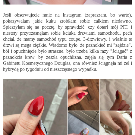
Jeśli obserwujecie mnie na
Instagram
(zapraszam, bo warto),
pokazywałam jakie kuku zrobiłam sobie całkiem niedawno.
Spieszyłam się na pocztę, by sprawdzić, czy dotarł mój PIT, i
niestety przytrzasnęłam sobie kciuka drzwiami samochodu, pech
chciał, że mamy samochód typu coupe, 3-drzwiowy, i właśnie te
drzwi są mega ciężkie. Wiadomo było, że paznokieć mi "zejdzie",
ból i opuchnięcie było straszne, było trzeba kilka razy "ściągać" z
paznokcia krew, by zeszła opuchlizna, zajęła się tym Daria z
Gabinetu Kosmetycznego Douglas, ona również ściągnęła mi żel i
hybrydę po tygodniu od nieszczęsnego wypadku.