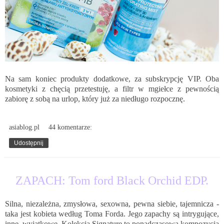
Na sam koniec produkty dodatkowe, za subskrypcję VIP. Oba
kosmetyki z chęcią przetestuję, a filtr w mgiełce z pewnością
zabiorę z sobą na urlop, który już za niedługo rozpocznę.
asiablog.pl
44 komentarze:
Udostępnij
8.07.2017
ZAPACH: Tom ford Black Orchid EDP.
Silna, niezależna, zmysłowa, sexowna, pewna siebie, tajemnicza -
taka jest kobieta według Toma Forda. Jego zapachy są intrygujące,
inne, wyjątkowe. Kolekcja Signature to ponadczasowa kompozycja