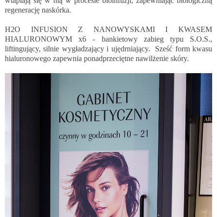
wtapiają się w nią w procesie bioinfuzji, zapewniając biologiczną
regenerację naskórka.
H2O INFUSION Z NANOWYSKAMI I KWASEM
HIALURONOWYM x6 - bankietowy zabieg typu S.O.S.,
liftingujący, silnie wygładzający i ujędrniający. Sześć form kwasu
hialuronowego zapewnia ponadprzeciętne nawilżenie skóry.