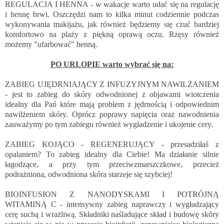
REGULACJA I HENNA - w wakacje warto udać się na regulację
i hennę brwi. Oszczędzi nam to kilka minut codziennie podczas
wykonywania makijażu, jak również będziemy się czuć bardziej
komfortowo na plaży z piękną oprawą oczu. Rzęsy również
możemy "ufarbować" henną.
PO URLOPIE warto wybrać się na:
ZABIEG UJĘDRNIAJĄCY Z INFUZYJNYM NAWILŻANIEM
- jest to zabieg do skóry odwodnionej z objawami wiotczenia
idealny dla Pań które mają problem z jędrnością i odpowiednim
nawilżeniem skóry. Oprócz poprawy napięcia oraz nawodnienia
zauważymy po tym zabiegu również wygładzenie i ukojenie cery.
ZABIEG KOJĄCO - REGENERUJĄCY - przesadziłaś z
opalaniem? To zabieg idealny dla Ciebie! Ma działanie silnie
łagodzące, a przy tym przeciwzmarszczkowe, przecież
podrażniona, odwodniona skóra starzeje się szybciej!
BIOINFUSION Z NANODYSKAMI I POTRÓJNĄ
WITAMINĄ C - intensywny zabieg naprawczy i wygładzający
cerę suchą i wrażliwą. Składniki naśladujące skład i budowę skóry