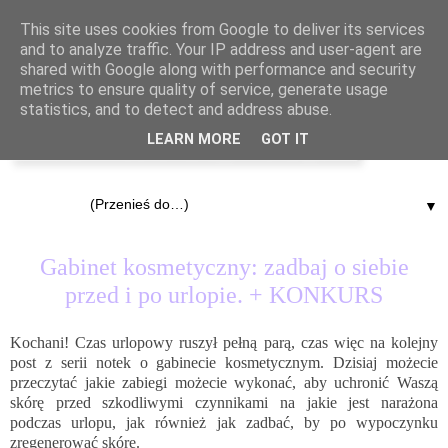
This site uses cookies from Google to deliver its services
and to analyze traffic. Your IP address and user-agent are
shared with Google along with performance and security
metrics to ensure quality of service, generate usage
statistics, and to detect and address abuse.
LEARN MORE
GOT IT
▼
26.07.2017
Gabinet kosmetyczny: zadbaj o siebie
przed i po urlopie. + KONKURS
Kochani! Czas urlopowy ruszył pełną parą, czas więc na kolejny
post z serii notek o gabinecie kosmetycznym. Dzisiaj możecie
przeczytać jakie zabiegi możecie wykonać, aby uchronić Waszą
skórę przed szkodliwymi czynnikami na jakie jest narażona
podczas urlopu, jak również jak zadbać, by po wypoczynku
zregenerować skórę.