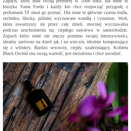
Zapach, który maił swoją premierę w 2006 roku, dla mnie to
klasyka Toma Forda i każdy kto chce rozpocząć przygodę z
perfumami TF musi go poznać. Dla mnie to głównie czarna trufla,
orchidea, śliwka, później wyczuwam wanilię i cynamon. Woń,
która towarzyszy mi przez cały dzień, mocniej wyczuwalna
podczas uruchomienia np. ciepłego nawiewu w samochodzie.
Zapach który mnie nie męczy pomimo swojej intensywności,
idealny zarówno na dzień jak i na wieczór, idealnie komponujący
się z whiskey. Bardzo sexowny, ciepły, uzależniający. Kobieta
Black Orchid zna swoją wartość, jest niezależna i chce uwodzić.