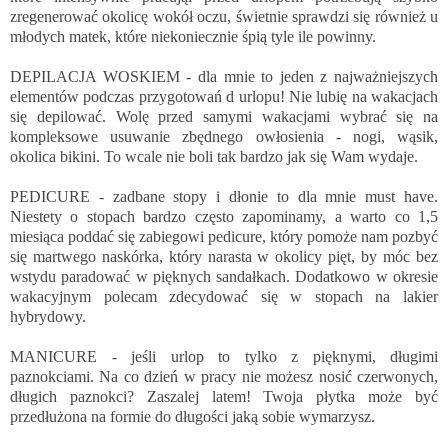
zregenerować okolicę wokół oczu, świetnie sprawdzi się również u
młodych matek, które niekoniecznie śpią tyle ile powinny.
DEPILACJA WOSKIEM - dla mnie to jeden z najważniejszych
elementów podczas przygotowań d urlopu! Nie lubię na wakacjach
się depilować. Wolę przed samymi wakacjami wybrać się na
kompleksowe usuwanie zbędnego owłosienia - nogi, wąsik,
okolica bikini. To wcale nie boli tak bardzo jak się Wam wydaje.
PEDICURE - zadbane stopy i dłonie to dla mnie must have.
Niestety o stopach bardzo często zapominamy, a warto co 1,5
miesiąca poddać się zabiegowi pedicure, który pomoże nam pozbyć
się martwego naskórka, który narasta w okolicy pięt, by móc bez
wstydu paradować w pięknych sandałkach. Dodatkowo w okresie
wakacyjnym polecam zdecydować się w stopach na lakier
hybrydowy.
MANICURE - jeśli urlop to tylko z pięknymi, długimi
paznokciami. Na co dzień w pracy nie możesz nosić czerwonych,
długich paznokci? Zaszalej latem! Twoja płytka może być
przedłużona na formie do długości jaką sobie wymarzysz.