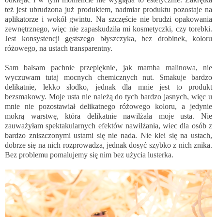
też jest ubrudzona już produktem, nadmiar produktu pozostaje na
aplikatorze i wokół gwintu. Na szczęście nie brudzi opakowania
zewnętrznego, więc nie zapaskudziła mi kosmetyczki, czy torebki.
Jest konsystencji gęstszego błyszczyka, bez drobinek, koloru
różowego, na ustach transparentny.
Sam balsam pachnie przepięknie, jak mamba malinowa, nie
wyczuwam tutaj mocnych chemicznych nut. Smakuje bardzo
delikatnie, lekko słodko, jednak dla mnie jest to produkt
bezsmakowy. Moje usta nie należą do tych bardzo jasnych, więc u
mnie nie pozostawiał delikatnego różowego koloru, a jedynie
mokrą warstwę, która delikatnie nawilżała moje usta. Nie
zauważyłam spektakularnych efektów nawilżania, wiec dla osób z
bardzo zniszczonymi ustami się nie nada. Nie klei się na ustach,
dobrze się na nich rozprowadza, jednak dosyć szybko z nich znika.
Bez problemu pomalujemy się nim bez użycia lusterka.