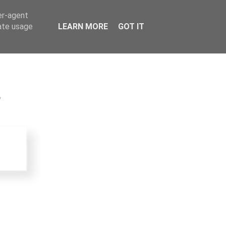
er-agent
rate usage
LEARN MORE
GOT IT