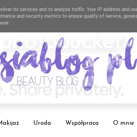
liver its services and to analyze traffic. Your IP address and us
rmance and security metrics to ensure quality of service, gene
buse.
Makijaż
Uroda
Współpraca
O mnie