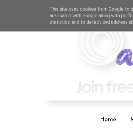
This site uses cookies from Google to de
are shared with Google along with perfo
statistics, and to detect and address a
Home