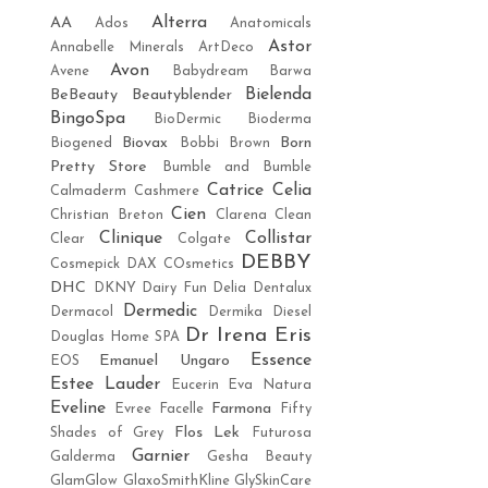
Alterra
AA
Ados
Anatomicals
Astor
Annabelle Minerals
ArtDeco
Avon
Avene
Babydream
Barwa
Bielenda
BeBeauty
Beautyblender
BingoSpa
BioDermic
Bioderma
Biovax
Born
Biogened
Bobbi Brown
Pretty Store
Bumble and Bumble
Catrice
Celia
Calmaderm
Cashmere
Cien
Christian Breton
Clarena
Clean
Clinique
Collistar
Clear
Colgate
DEBBY
Cosmepick
DAX COsmetics
DHC
DKNY
Dairy Fun
Delia
Dentalux
Dermedic
Dermacol
Dermika
Diesel
Dr Irena Eris
Douglas Home SPA
Essence
Emanuel Ungaro
EOS
Estee Lauder
Eucerin
Eva Natura
Eveline
Farmona
Evree
Facelle
Fifty
Flos Lek
Shades of Grey
Futurosa
Garnier
Galderma
Gesha Beauty
GlamGlow
GlaxoSmithKline
GlySkinCare