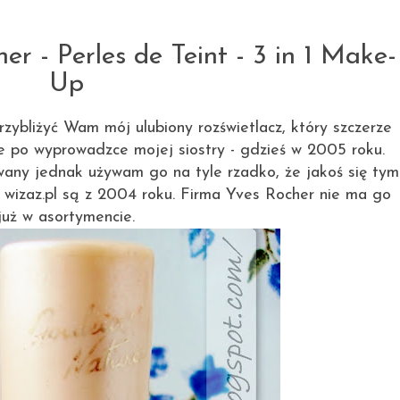
8.09.2012
 - Perles de Teint - 3 in 1 Make-
Up
rzybliżyć Wam mój ulubiony rozświetlacz, który szczerze
e po wyprowadzce mojej siostry - gdzieś w 2005 roku.
any jednak używam go na tyle rzadko, że jakoś się tym
a
wizaz.pl
są z 2004 roku. Firma Yves Rocher nie ma go
już w asortymencie.