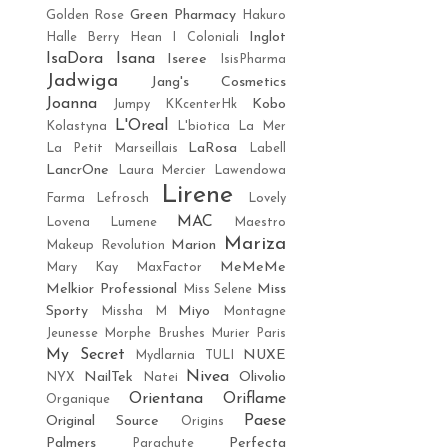
Green Pharmacy
Golden Rose
Hakuro
Inglot
Halle Berry
Hean
I Coloniali
IsaDora
Isana
Iseree
IsisPharma
Jadwiga
Jang's Cosmetics
Joanna
Kobo
Jumpy
KKcenterHk
L'Oreal
Kolastyna
L'biotica
La Mer
LaRosa
La Petit Marseillais
Labell
LancrOne
Laura Mercier
Lawendowa
Lirene
Farma
Lefrosch
Lovely
MAC
Lovena
Lumene
Maestro
Mariza
Marion
Makeup Revolution
MeMeMe
Mary Kay
MaxFactor
Melkior Professional
Miss
Miss Selene
Sporty
Miyo
Missha M
Montagne
Jeunesse
Morphe Brushes
Murier Paris
My Secret
NUXE
Mydlarnia TULI
Nivea
NailTek
Olivolio
NYX
Natei
Orientana
Oriflame
Organique
Paese
Original Source
Origins
Palmers
Perfecta
Parachute