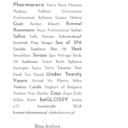
Pharmaceris
Pierre Rene
Pilomax
Playboy
Pollena Ostrzeszów
Professional ByFama
Queen Helene
Quiz
Rimmel
Revlon
Rilastil
Rossmann
Safari
Rucci Professional
Safira
Schwarzkopf
Sally Hansen
Sea of SPA
Scottish Fine Soaps
Sleek
Sensilis
Sephora
Skin 79
Soraya
Smashbox
Spa Vintage Body
Sudomax
Sylveco
Oil
Sweet Bath
Timotei
Tom
Synergen
Syoss
Tarte
Under Twenty
Ford
Too Faced
Vipera
Virtual
Vis Plantis
Wibo
Yankee Candle
Yoghurt of Bulgaria
Ziaja
Yoskine
Yves Rocher
Zoya
Zrób
beGLOSSY
SObie Krem
bioliq
kosmetyki DLA
e.l.f.
kosmetykomania.pl
olejkokosowy.pl
Blog Archive