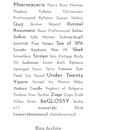
Pharmaceris
Pierre Rene
Pilomax
Playboy
Pollena Ostrzeszów
Professional ByFama
Queen Helene
Quiz
Rimmel
Revlon
Rilastil
Rossmann
Safari
Rucci Professional
Safira
Schwarzkopf
Sally Hansen
Sea of SPA
Scottish Fine Soaps
Sleek
Sensilis
Sephora
Skin 79
Soraya
Smashbox
Spa Vintage Body
Sudomax
Sylveco
Oil
Sweet Bath
Timotei
Tom
Synergen
Syoss
Tarte
Under Twenty
Ford
Too Faced
Vipera
Virtual
Vis Plantis
Wibo
Yankee Candle
Yoghurt of Bulgaria
Ziaja
Yoskine
Yves Rocher
Zoya
Zrób
beGLOSSY
SObie Krem
bioliq
kosmetyki DLA
e.l.f.
kosmetykomania.pl
olejkokosowy.pl
Blog Archive