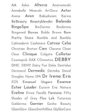
Alterra
AA
Ados
Anatomicals
Astor
Annabelle Minerals
ArtDeco
Avon
Avene
Babydream
Barwa
Bielenda
BeBeauty
Beautyblender
BingoSpa
BioDermic
Bioderma
Biovax
Born
Biogened
Bobbi Brown
Pretty Store
Bumble and Bumble
Catrice
Celia
Calmaderm
Cashmere
Cien
Christian Breton
Clarena
Clean
Clinique
Collistar
Clear
Colgate
DEBBY
Cosmepick
DAX COsmetics
DHC
DKNY
Dairy Fun
Delia
Dentalux
Dermedic
Dermacol
Dermika
Diesel
Dr Irena Eris
Douglas Home SPA
Essence
Emanuel Ungaro
EOS
Estee Lauder
Eucerin
Eva Natura
Eveline
Farmona
Evree
Facelle
Fifty
Flos Lek
Shades of Grey
Futurosa
Garnier
Galderma
Gesha Beauty
GlamGlow
GlaxoSmithKline
GlySkinCare