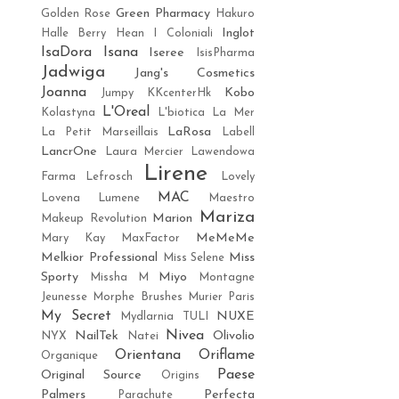
Green Pharmacy
Golden Rose
Hakuro
Inglot
Halle Berry
Hean
I Coloniali
IsaDora
Isana
Iseree
IsisPharma
Jadwiga
Jang's Cosmetics
Joanna
Kobo
Jumpy
KKcenterHk
L'Oreal
Kolastyna
L'biotica
La Mer
LaRosa
La Petit Marseillais
Labell
LancrOne
Laura Mercier
Lawendowa
Lirene
Farma
Lefrosch
Lovely
MAC
Lovena
Lumene
Maestro
Mariza
Marion
Makeup Revolution
MeMeMe
Mary Kay
MaxFactor
Melkior Professional
Miss
Miss Selene
Sporty
Miyo
Missha M
Montagne
Jeunesse
Morphe Brushes
Murier Paris
My Secret
NUXE
Mydlarnia TULI
Nivea
NailTek
Olivolio
NYX
Natei
Orientana
Oriflame
Organique
Paese
Original Source
Origins
Palmers
Perfecta
Parachute