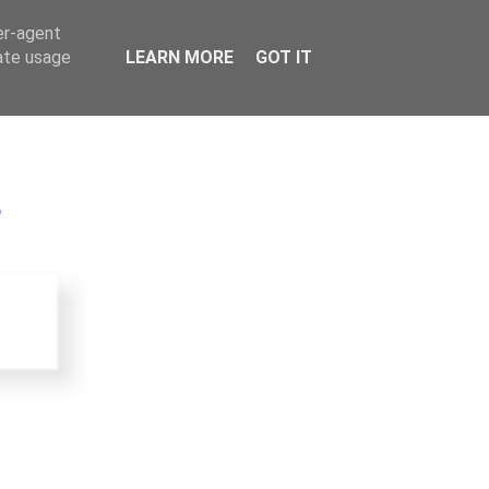
er-agent
rate usage
LEARN MORE
GOT IT