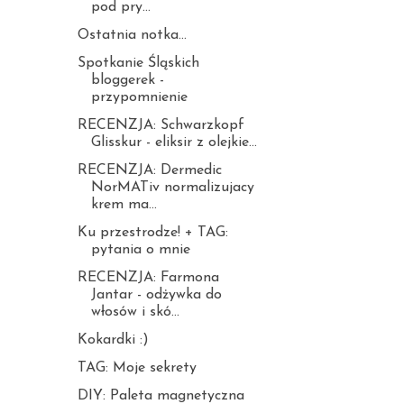
pod pry...
Ostatnia notka...
Spotkanie Śląskich
bloggerek -
przypomnienie
RECENZJA: Schwarzkopf
Glisskur - eliksir z olejkie...
RECENZJA: Dermedic
NorMATiv normalizujacy
krem ma...
Ku przestrodze! + TAG:
pytania o mnie
RECENZJA: Farmona
Jantar - odżywka do
włosów i skó...
Kokardki :)
TAG: Moje sekrety
DIY: Paleta magnetyczna