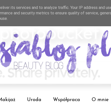
liver its services and to analyze traffic. Your IP address and us
rmance and security metrics to ensure quality of service, gene
buse.
Makijaż
Uroda
Współpraca
O mnie