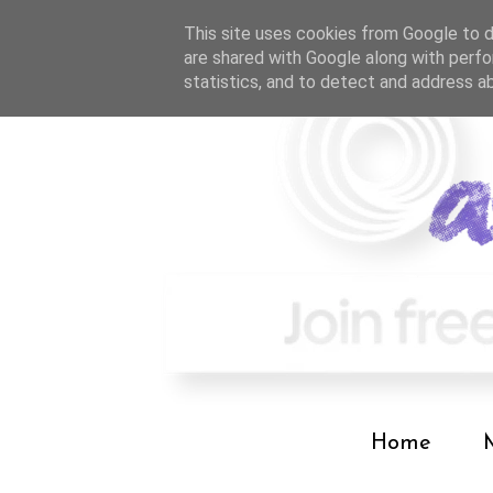
This site uses cookies from Google to de
are shared with Google along with perfo
statistics, and to detect and address a
Home