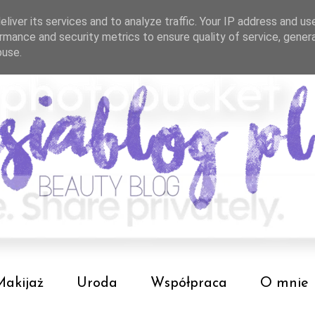
liver its services and to analyze traffic. Your IP address and us
rmance and security metrics to ensure quality of service, gene
buse.
Makijaż
Uroda
Współpraca
O mnie