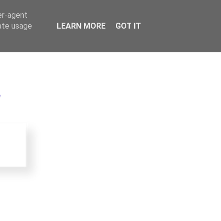
er-agent
rate usage
LEARN MORE
GOT IT