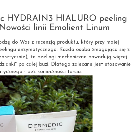
2.08.2012
c HYDRAIN3 HIALURO peeling
owości linii Emolient Linum
odzę do Was z recenzją produktu, który przy mojej
 peelingu enzymatycznego. Każda osoba zmagająca się z
oretycznie), że peelingi mechaniczne powodują więcej
dzianki" po całej buzi. Dlatego zalecane jest stosowanie
tycznego - bez konieczności tarcia.