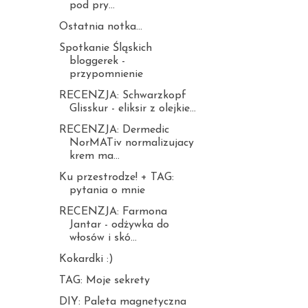
pod pry...
Ostatnia notka...
Spotkanie Śląskich
bloggerek -
przypomnienie
RECENZJA: Schwarzkopf
Glisskur - eliksir z olejkie...
RECENZJA: Dermedic
NorMATiv normalizujacy
krem ma...
Ku przestrodze! + TAG:
pytania o mnie
RECENZJA: Farmona
Jantar - odżywka do
włosów i skó...
Kokardki :)
TAG: Moje sekrety
DIY: Paleta magnetyczna