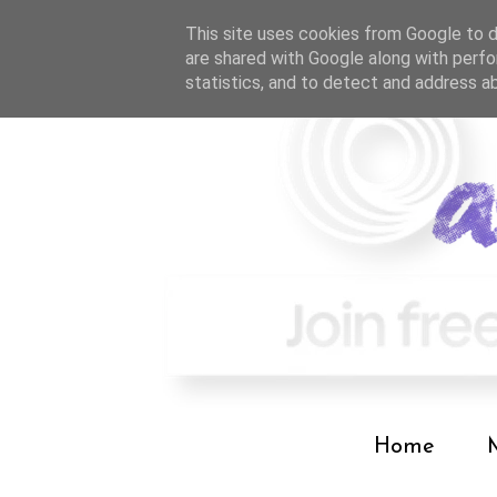
This site uses cookies from Google to de
are shared with Google along with perfo
statistics, and to detect and address a
Home