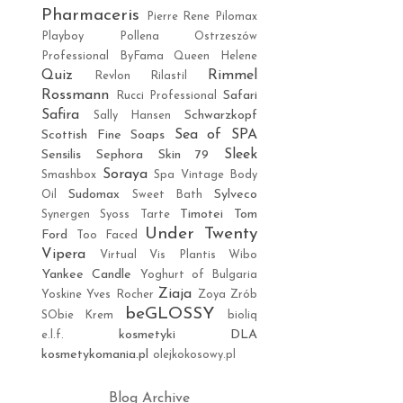
Pharmaceris
Pierre Rene
Pilomax
Playboy
Pollena Ostrzeszów
Professional ByFama
Queen Helene
Quiz
Rimmel
Revlon
Rilastil
Rossmann
Safari
Rucci Professional
Safira
Schwarzkopf
Sally Hansen
Sea of SPA
Scottish Fine Soaps
Sleek
Sensilis
Sephora
Skin 79
Soraya
Smashbox
Spa Vintage Body
Sudomax
Sylveco
Oil
Sweet Bath
Timotei
Tom
Synergen
Syoss
Tarte
Under Twenty
Ford
Too Faced
Vipera
Virtual
Vis Plantis
Wibo
Yankee Candle
Yoghurt of Bulgaria
Ziaja
Yoskine
Yves Rocher
Zoya
Zrób
beGLOSSY
SObie Krem
bioliq
kosmetyki DLA
e.l.f.
kosmetykomania.pl
olejkokosowy.pl
Blog Archive