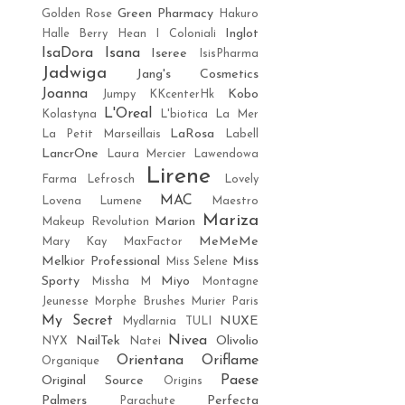
Green Pharmacy
Golden Rose
Hakuro
Inglot
Halle Berry
Hean
I Coloniali
IsaDora
Isana
Iseree
IsisPharma
Jadwiga
Jang's Cosmetics
Joanna
Kobo
Jumpy
KKcenterHk
L'Oreal
Kolastyna
L'biotica
La Mer
LaRosa
La Petit Marseillais
Labell
LancrOne
Laura Mercier
Lawendowa
Lirene
Farma
Lefrosch
Lovely
MAC
Lovena
Lumene
Maestro
Mariza
Marion
Makeup Revolution
MeMeMe
Mary Kay
MaxFactor
Melkior Professional
Miss
Miss Selene
Sporty
Miyo
Missha M
Montagne
Jeunesse
Morphe Brushes
Murier Paris
My Secret
NUXE
Mydlarnia TULI
Nivea
NailTek
Olivolio
NYX
Natei
Orientana
Oriflame
Organique
Paese
Original Source
Origins
Palmers
Perfecta
Parachute