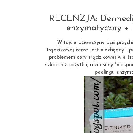
RECENZJA: Dermedi
enzymatyczny + N
Witajcie dziewczyny dziś przych
trądzikowej cerze jest niezbędny -
problemem cery trądzikowej wie (te
szkód niż pożytku, roznosimy "niespo
peelingu enzyma