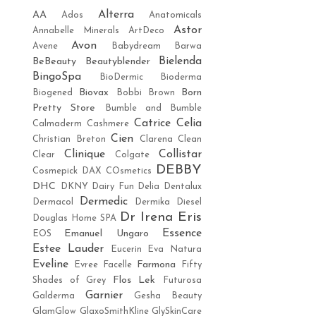
Alterra
AA
Ados
Anatomicals
Astor
Annabelle Minerals
ArtDeco
Avon
Avene
Babydream
Barwa
Bielenda
BeBeauty
Beautyblender
BingoSpa
BioDermic
Bioderma
Biovax
Born
Biogened
Bobbi Brown
Pretty Store
Bumble and Bumble
Catrice
Celia
Calmaderm
Cashmere
Cien
Christian Breton
Clarena
Clean
Clinique
Collistar
Clear
Colgate
DEBBY
Cosmepick
DAX COsmetics
DHC
DKNY
Dairy Fun
Delia
Dentalux
Dermedic
Dermacol
Dermika
Diesel
Dr Irena Eris
Douglas Home SPA
Essence
Emanuel Ungaro
EOS
Estee Lauder
Eucerin
Eva Natura
Eveline
Farmona
Evree
Facelle
Fifty
Flos Lek
Shades of Grey
Futurosa
Garnier
Galderma
Gesha Beauty
GlamGlow
GlaxoSmithKline
GlySkinCare