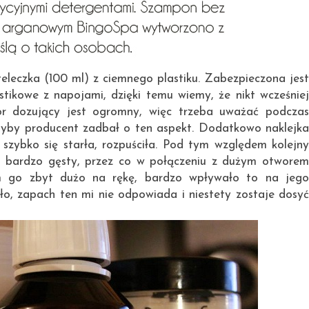
eleczka (100 ml) z ciemnego plastiku. Zabezpieczona jest
astikowe z napojami, dzięki temu wiemy, że nikt wcześniej
ór dozujący jest ogromny, więc trzeba uważać podczas
dyby producent zadbał o ten aspekt. Dodatkowo naklejka
 szybko się starła, rozpuściła. Pod tym względem kolejny
st bardzo gęsty, przez co w połączeniu z dużym otworem
m go zbyt dużo na rękę, bardzo wpływało to na jego
ło, zapach ten mi nie odpowiada i niestety zostaje dosyć