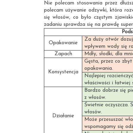
Nie polecam stosowania przez dłużs
polecam używanie odzywki, która roz
się włosów, co było częstym zjawis
zadaniu sprawdza się na prawdę super
Pods
Za duży otwór dozuj
Opakowanie
wpływem wody się ro
Zapach
Mdły, słodki, dla mn
Gęsta, przez co zbyt
opakowania.
Konsystencja
Najlepiej rozcieńczy
właściwości i łatwiej
Bardzo dobrze się p
z włosów.
Świetnie oczyszcza. 
włosów.
Działanie
Może przesuszać wło
wspomagamy się odż