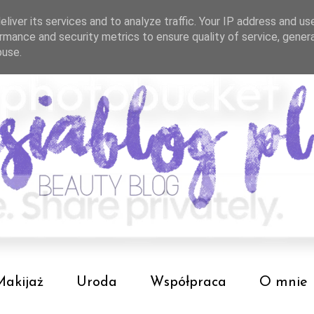
liver its services and to analyze traffic. Your IP address and us
rmance and security metrics to ensure quality of service, gene
buse.
Makijaż
Uroda
Współpraca
O mnie