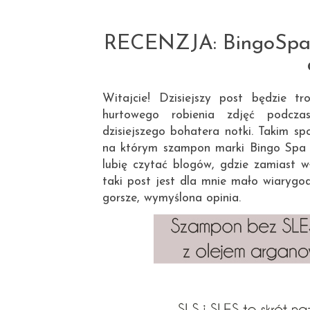
RECENZJA: BingoSpa 
Witajcie! Dzisiejszy post będzie t
hurtowego robienia zdjęć podcza
dzisiejszego bohatera notki. Takim s
na którym szampon marki Bingo Spa s
lubię czytać blogów, gdzie zamiast wł
taki post jest dla mnie mało wiarygod
gorsze, wymyślona opinia.