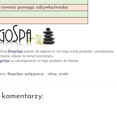
.
m również pomaga odżywka/maska.
firmą
BingoSpa
jednak nie wpływa to na moją ocenę produktu i przedstawia
ktywne zdanie na temat kosmetyku.
ngoSpa
za udostępnienie mi tego produktu do testów.
iety:
BingoSpa
,
pielęgnacja - włosy
,
uroda
 komentarzy: