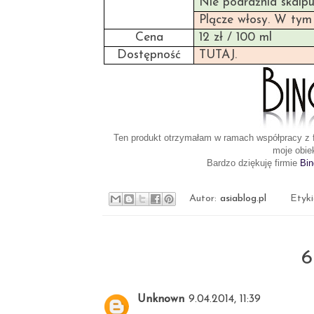
Nie podrażnia skalpu
Plącze włosy. W ty
Cena
12 zł / 100 ml
Dostępność
TUTAJ
.
Ten produkt otrzymałam w ramach współpracy z 
moje obie
Bardzo dziękuję firmie
Bi
Autor:
asiablog.pl
Etyk
6
Unknown
9.04.2014, 11:39