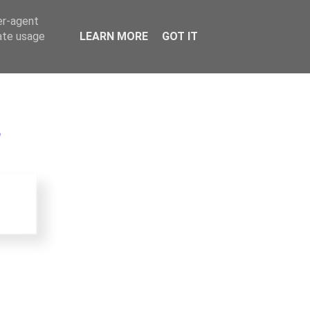
er-agent
rate usage
LEARN MORE
GOT IT