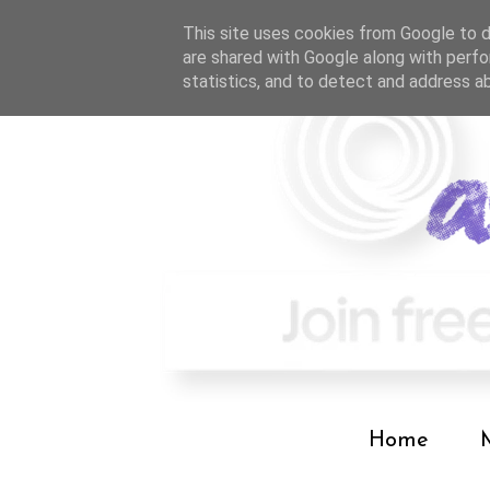
This site uses cookies from Google to de
are shared with Google along with perfo
statistics, and to detect and address a
Home