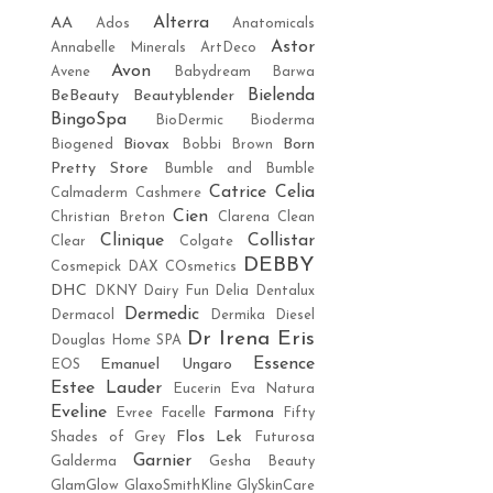
Alterra
AA
Ados
Anatomicals
Astor
Annabelle Minerals
ArtDeco
Avon
Avene
Babydream
Barwa
Bielenda
BeBeauty
Beautyblender
BingoSpa
BioDermic
Bioderma
Biovax
Born
Biogened
Bobbi Brown
Pretty Store
Bumble and Bumble
Catrice
Celia
Calmaderm
Cashmere
Cien
Christian Breton
Clarena
Clean
Clinique
Collistar
Clear
Colgate
DEBBY
Cosmepick
DAX COsmetics
DHC
DKNY
Dairy Fun
Delia
Dentalux
Dermedic
Dermacol
Dermika
Diesel
Dr Irena Eris
Douglas Home SPA
Essence
Emanuel Ungaro
EOS
Estee Lauder
Eucerin
Eva Natura
Eveline
Farmona
Evree
Facelle
Fifty
Flos Lek
Shades of Grey
Futurosa
Garnier
Galderma
Gesha Beauty
GlamGlow
GlaxoSmithKline
GlySkinCare