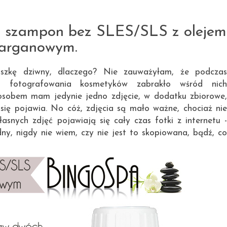
9.04.2014
szampon bez SLES/SLS z olejem
arganowym.
roszkę dziwny, dlaczego? Nie zauważyłam, że podczas
s fotografowania kosmetyków zabrakło wśród nich
posobem mam jedynie jedno zdjęcie, w dodatku zbiorowe,
ię pojawia. No cóż, zdjęcia są mało ważne, chociaż nie
asnych zdjęć pojawiają się cały czas fotki z internetu -
ny, nigdy nie wiem, czy nie jest to skopiowana, bądź, co