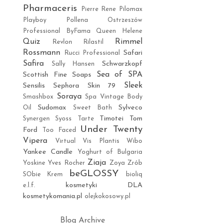
Pharmaceris
Pierre Rene
Pilomax
Playboy
Pollena Ostrzeszów
Professional ByFama
Queen Helene
Quiz
Rimmel
Revlon
Rilastil
Rossmann
Safari
Rucci Professional
Safira
Schwarzkopf
Sally Hansen
Sea of SPA
Scottish Fine Soaps
Sleek
Sensilis
Sephora
Skin 79
Soraya
Smashbox
Spa Vintage Body
Sudomax
Sylveco
Oil
Sweet Bath
Timotei
Tom
Synergen
Syoss
Tarte
Under Twenty
Ford
Too Faced
Vipera
Virtual
Vis Plantis
Wibo
Yankee Candle
Yoghurt of Bulgaria
Ziaja
Yoskine
Yves Rocher
Zoya
Zrób
beGLOSSY
SObie Krem
bioliq
kosmetyki DLA
e.l.f.
kosmetykomania.pl
olejkokosowy.pl
Blog Archive