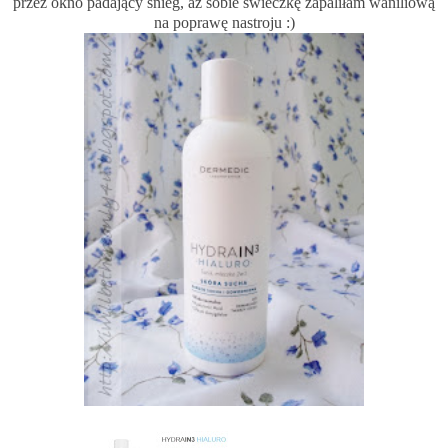
przez okno padający śnieg, aż sobie świeczkę zapaliłam waniliową
na poprawę nastroju :)