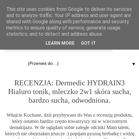
This site uses cookies from Google to deliver its services
and to analyze traffic. Your IP address and user-agent are
shared with Google along with performance and security
metrics to ensure quality of service, generate usage
statistics, and to detect and address abuse.
LEARN MORE
GOT IT
▼
27.10.2012
RECENZJA: Dermedic HYDRAIN3
Hialuro tonik, mleczko 2w1 skóra sucha,
bardzo sucha, odwodniona.
Witajcie Kochane, dziś przybywam do Was z recenzją produktu,
który ostatnio bardzo często towarzyszy mi w wieczornym
demakijażu. W tle oglądam sobie zaległe odcinki Mam talent,
których nie obejrzałam jeszcze :) popijam pyszną herbatkę i widzę