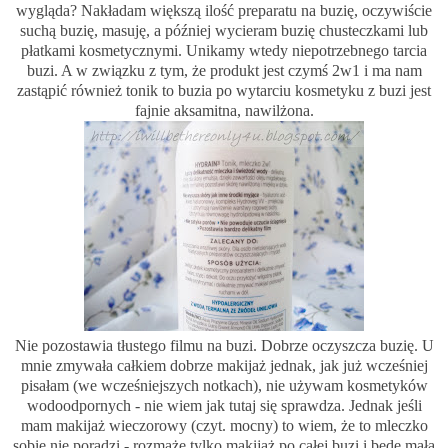
wygląda? Nakładam większą ilość preparatu na buzię, oczywiście
suchą buzię, masuję, a później wycieram buzię chusteczkami lub
płatkami kosmetycznymi. Unikamy wtedy niepotrzebnego tarcia
buzi. A w związku z tym, że produkt jest czymś 2w1 i ma nam
zastąpić również tonik to buzia po wytarciu kosmetyku z buzi jest
fajnie aksamitna, nawilżona.
Nie pozostawia tłustego filmu na buzi. Dobrze oczyszcza buzię. U
mnie zmywała całkiem dobrze makijaż jednak, jak już wcześniej
pisałam (we wcześniejszych notkach), nie używam kosmetyków
wodoodpornych - nie wiem jak tutaj się sprawdza. Jednak jeśli
mam makijaż wieczorowy (czyt. mocny) to wiem, że to mleczko
sobie nie poradzi - rozmaże tylko makijaż po całej buzi i będę małą