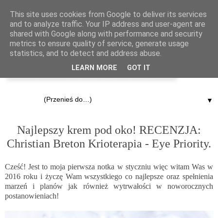
This site uses cookies from Google to deliver its services
and to analyze traffic. Your IP address and user-agent are
shared with Google along with performance and security
metrics to ensure quality of service, generate usage
statistics, and to detect and address abuse.
LEARN MORE
GOT IT
▼
6.01.2016
Najlepszy krem pod oko! RECENZJA:
Christian Breton Krioterapia - Eye Priority.
Cześć! Jest to moja pierwsza notka w styczniu więc witam Was w
2016 roku i życzę Wam wszystkiego co najlepsze oraz spełnienia
marzeń i planów jak również wytrwałości w noworocznych
postanowieniach!