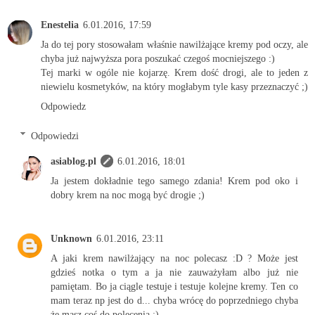
Enestelia
6.01.2016, 17:59
Ja do tej pory stosowałam właśnie nawilżające kremy pod oczy, ale
chyba już najwyższa pora poszukać czegoś mocniejszego :)
Tej marki w ogóle nie kojarzę. Krem dość drogi, ale to jeden z
niewielu kosmetyków, na który mogłabym tyle kasy przeznaczyć ;)
Odpowiedz
Odpowiedzi
asiablog.pl
6.01.2016, 18:01
Ja jestem dokładnie tego samego zdania! Krem pod oko i
dobry krem na noc mogą być drogie ;)
Unknown
6.01.2016, 23:11
A jaki krem nawilżający na noc polecasz :D ? Może jest
gdzieś notka o tym a ja nie zauważyłam albo już nie
pamiętam. Bo ja ciągle testuje i testuje kolejne kremy. Ten co
mam teraz np jest do d... chyba wrócę do poprzedniego chyba
że masz coś do polecenia :)