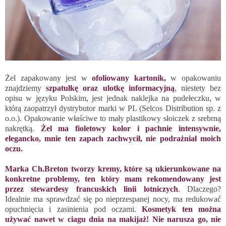
Żel zapakowany jest w
ofoliowany kartonik,
w opakowaniu
znajdziemy
szpatułkę oraz ulotkę informacyjną
, niestety bez
opisu w języku Polskim, jest jednak naklejka na pudełeczku, w
którą zaopatrzył dystrybutor marki w PL (Selcos Distribution sp. z
o.o.). Opakowanie właściwe to mały plastikowy słoiczek z srebrną
nakrętką.
Żel ma fioletowy kolor i pachnie intensywnie,
elegancko, mnie ten zapach zachwycił, nie podrażniał moich
oczu.
Marka Ch.Breton tworzy kremy, które są ukierunkowane na
konkretne problemy, ten który mam rekomendowany jest
przez stewardesy francuskich linii lotniczych
. Dlaczego?
Idealnie ma sprawdzać się po nieprzespanej nocy, ma redukować
opuchnięcia i zasinienia pod oczami.
Kosmetyk ten można
używać nawet w ciagu dnia na makijaż! Nie narusza go, nie