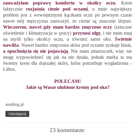
zauważyłam poprawę komfortu w okolicy oczu
. Krem
faktycznie
rozjaśnia cienie pod oczami
, u mnie największy
problem jest z wewnętrznymi kącikami oczu po pewnym czasie
nawet mój mężczyzna zauważył, że cienie są znacznie lżejsze.
Wieczorem, nawet gdy mam bardzo zmęczone oczy
(sztuczne
oświetlenie i klimatyzacja w pracy)
przynosi ulgę
, i nie mam tutaj
na myśli tylko okolicy oczu, a również samo oko.
Świetnie
nawilża
. Nawet bardzo zmęczona skóra pod oczami zyskuje blask,
a opuchnięcia się nie pojawiają
. Nie mam zmarszczek, więc nie
mogę wypowiedzieć się jak na nie działa, jednak marka ta ma
świetny krem dla dojrzałej skóry, która potrzebuje wygładzenia -
Liftox.
POLECAM!
Jakie są Wasze ulubione kremy pod oko?
asiablog.pl
Udostępnij
23 komentarze: