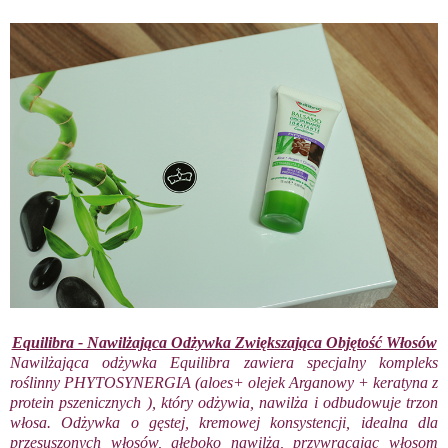
Equilibra - Nawilżająca Odżywka Zwiększająca Objętość Włosów
Nawilżająca odżywka Equilibra zawiera specjalny kompleks
roślinny PHYTOSYNERGIA (aloes+ olejek Arganowy + keratyna z
protein pszenicznych ), który odżywia, nawilża i odbudowuje trzon
włosa. Odżywka o gęstej, kremowej konsystencji, idealna dla
przesuszonych włosów, głęboko nawilża, przywracając włosom