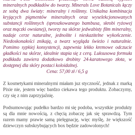
mineralnych podkładów do twarzy. Minerals Love Botanicals łączy
ze sobą dwa światy: mineralny i roślinny. Unikalna kombinacja
kryjących pigmentów mineralnych oraz wyselekcjonowanych
substancji roślinnych (sproszkowanego bambusa, skrobi ryżowej
oraz mączki owsianej), tworzy na skórze jedwabisty film mineralny,
nadaje cerze naturalne, jednolite i nieskazitelne wykończenie.
Niedoskonałości znikają, a twarz wygląda świeżo i naturalnie.
Pomimo sypkiej konsystencji, zapewnia lekko kremowe odczucie
gładkości na skórze, idealnie stapia się z cerą. Luksusowa formuła
podkładu zawiera dodatkowo drobiny 24-karatowego złota, w
dostępnej dla skóry postaci koloidalnej.
Cena: 57,00 zł / 6,5 g
Z kosmetykami mineralnymi miałam juz styczność, jednak z marką
Pixie nie, jestem więc bardzo ciekawa tego produktu. Zobaczymy,
czy się z nim zaprzyjaźnię.
Podsumowując pudełko bardzo mi się podoba, wszystkie produkty
są dla mnie nowością, z chęcią zobaczę jak się sprawdzą. Tym
razem mamy prawie samą pielęgnację, więc myślę, że większość
dziewczyn subskrybujących box będzie zadowolonych!