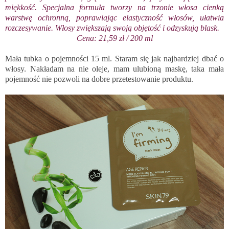
miękkość. Specjalna formuła tworzy na trzonie włosa cienką
warstwę ochronną, poprawiając elastyczność włosów, ułatwia
rozczesywanie. Włosy zwiększają swoją objętość i odzyskują blask.
Cena: 21,59 zł / 200 ml
Mała tubka o pojemności 15 ml. Staram się jak najbardziej dbać o
włosy. Nakładam na nie oleje, mam ulubioną maskę, taka mała
pojemność nie pozwoli na dobre przetestowanie produktu.