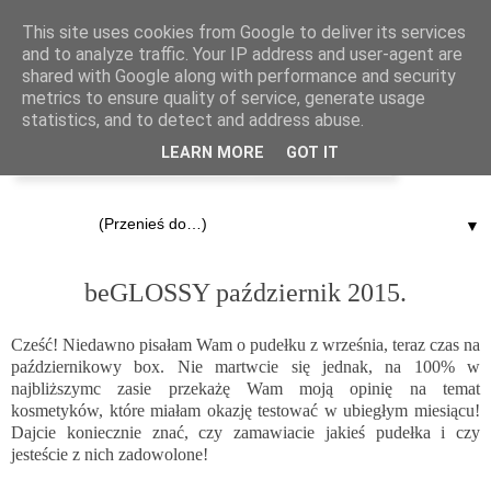
This site uses cookies from Google to deliver its services
and to analyze traffic. Your IP address and user-agent are
shared with Google along with performance and security
metrics to ensure quality of service, generate usage
statistics, and to detect and address abuse.
LEARN MORE
GOT IT
▼
16.10.2015
beGLOSSY październik 2015.
Cześć! Niedawno pisałam Wam o pudełku z września, teraz czas na
październikowy box. Nie martwcie się jednak, na 100% w
najbliższymc zasie przekażę Wam moją opinię na temat
kosmetyków, które miałam okazję testować w ubiegłym miesiącu!
Dajcie koniecznie znać, czy zamawiacie jakieś pudełka i czy
jesteście z nich zadowolone!