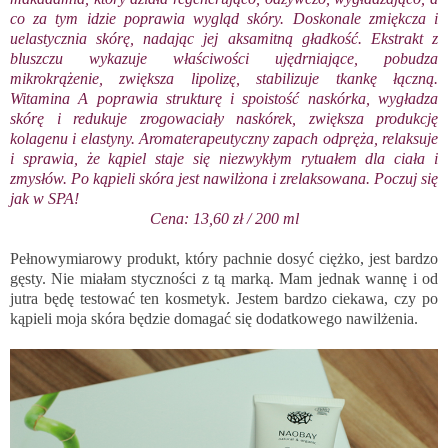
co za tym idzie poprawia wygląd skóry. Doskonale zmiękcza i
uelastycznia skórę, nadając jej aksamitną gładkość. Ekstrakt z
bluszczu wykazuje właściwości ujędrniające, pobudza
mikrokrążenie, zwiększa lipolizę, stabilizuje tkankę łączną.
Witamina A poprawia strukturę i spoistość naskórka, wygładza
skórę i redukuje zrogowaciały naskórek, zwiększa produkcję
kolagenu i elastyny. Aromaterapeutyczny zapach odpręża, relaksuje
i sprawia, że kąpiel staje się niezwykłym rytuałem dla ciała i
zmysłów. Po kąpieli skóra jest nawilżona i zrelaksowana. Poczuj się
jak w SPA!
Cena: 13,60 zł / 200 ml
Pełnowymiarowy produkt, który pachnie dosyć ciężko, jest bardzo
gęsty. Nie miałam styczności z tą marką. Mam jednak wannę i od
jutra będę testować ten kosmetyk. Jestem bardzo ciekawa, czy po
kąpieli moja skóra będzie domagać się dodatkowego nawilżenia.