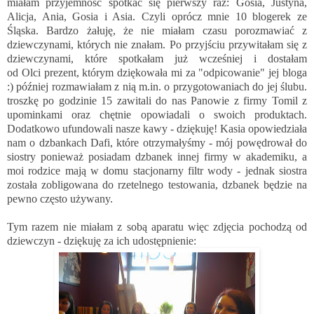
miałam przyjemność spotkać się pierwszy raz:
Gosia
,
Justyna
,
Alicja
,
Ania
,
Gosia
i
Asia
. Czyli oprócz mnie 10 blogerek ze
Śląska. Bardzo żałuję, że nie miałam czasu porozmawiać z
dziewczynami, których nie znałam. Po przyjściu przywitałam się z
dziewczynami, które spotkałam już wcześniej i dostałam
od
Olci
prezent, którym dziękowała mi za "odpicowanie" jej bloga
:) później rozmawiałam z nią m.in. o przygotowaniach do jej ślubu.
troszkę po godzinie 15 zawitali do nas Panowie z firmy Tomil z
upominkami oraz chętnie opowiadali o swoich produktach.
Dodatkowo ufundowali nasze kawy - dziękuję! Kasia opowiedziała
nam o dzbankach Dafi, które otrzymałyśmy - mój powędrował do
siostry ponieważ posiadam dzbanek innej firmy w akademiku, a
moi rodzice mają w domu stacjonarny filtr wody - jednak siostra
została zobligowana do rzetelnego testowania, dzbanek będzie na
pewno często używany.
Tym razem nie miałam z sobą aparatu więc zdjęcia pochodzą od
dziewczyn - dziękuję za ich udostępnienie: