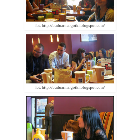
fot.
http://buduarmargotki.blogspot.com
/
fot.
http://buduarmargotki.blogspot.com
/