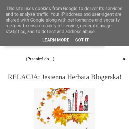
This site uses cookies from Google to deliver its services
and to analyze traffic. Your IP address and user-agent are
shared with Google along with performance and security
metrics to ensure quality of service, generate usage
statistics, and to detect and address abuse.
LEARN MORE
GOT IT
▼
21.10.2013
RELACJA: Jesienna Herbata Blogerska!