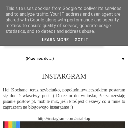
This site uses cookies from Google to deliver its services
and to analyze traffic. Your IP address and user-agent are
shared with Google along with performance and security
metrics to ensure quality of service, generate usage
statistics, and to detect and address abuse.
LEARN MORE
GOT IT
▼
21.06.2013
INSTARGRAM
Hej Kochane, teraz szybciutko, popołudniu/wieczorkiem postaram
się dodać właściwy post :) Doszłam do wniosku, że zaprzestaję
pisanie postow pt. mobile mix, jeśli ktoś jest ciekawy co u mnie to
zapraszam na blogowego instargama :)
http://instagram.com/asiablog