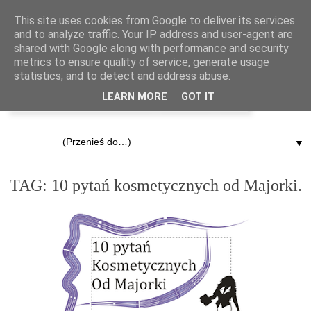
This site uses cookies from Google to deliver its services
and to analyze traffic. Your IP address and user-agent are
shared with Google along with performance and security
metrics to ensure quality of service, generate usage
statistics, and to detect and address abuse.
LEARN MORE
GOT IT
▼
28.11.2011
TAG: 10 pytań kosmetycznych od Majorki.