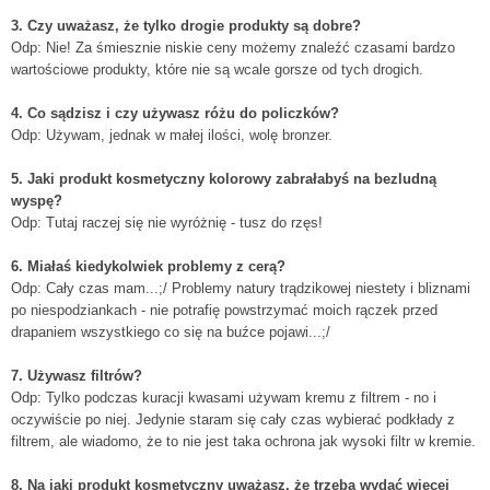
3. Czy uważasz, że tylko drogie produkty są dobre?
Odp: Nie! Za śmiesznie niskie ceny możemy znaleźć czasami bardzo
wartościowe produkty, które nie są wcale gorsze od tych drogich.
4. Co sądzisz i czy używasz różu do policzków?
Odp: Używam, jednak w małej ilości, wolę bronzer.
5. Jaki produkt kosmetyczny kolorowy zabrałabyś na bezludną
wyspę?
Odp: Tutaj raczej się nie wyróżnię - tusz do rzęs!
6. Miałaś kiedykolwiek problemy z cerą?
Odp: Cały czas mam...;/ Problemy natury trądzikowej niestety i bliznami
po niespodziankach - nie potrafię powstrzymać moich rączek przed
drapaniem wszystkiego co się na buźce pojawi...;/
7. Używasz filtrów?
Odp: Tylko podczas kuracji kwasami używam kremu z filtrem - no i
oczywiście po niej. Jedynie staram się cały czas wybierać podkłady z
filtrem, ale wiadomo, że to nie jest taka ochrona jak wysoki filtr w kremie.
8. Na jaki produkt kosmetyczny uważasz, że trzeba wydać więcej