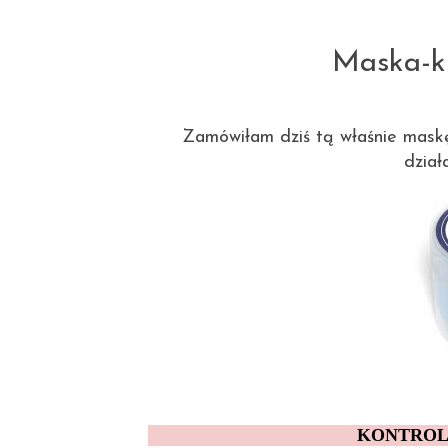
Maska-kr
Zamówiłam dziś tą właśnie maskę-
dział
KONTROL