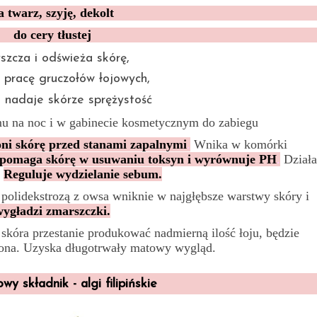
a twarz, szyję, dekolt
do cery tłustej
szcza i odświeża skórę,
e pracę gruczołów łojowych,
i nadaje skórze sprężystość
u na noc i w gabinecie kosmetycznym do zabiegu
ni skórę przed stanami zapalnymi
.
Wnika w komórki
pomaga skórę w usuwaniu toksyn i wyrównuje PH
.
Działa
.
Reguluje wydzielanie sebum.
polidekstrozą z owsa wniknie w najgłębsze warstwy skóry i
wygładzi zmarszczki.
 skóra przestanie produkować nadmierną ilość łoju, będzie
zona. Uzyska długotrwały matowy wygląd.
y składnik - algi filipińskie