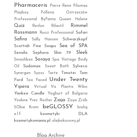
Pharmaceris
Pierre Rene
Pilomax
Playboy
Pollena Ostrzeszów
Professional ByFama
Queen Helene
Quiz
Rimmel
Revlon
Rilastil
Rossmann
Safari
Rucci Professional
Safira
Schwarzkopf
Sally Hansen
Sea of SPA
Scottish Fine Soaps
Sleek
Sensilis
Sephora
Skin 79
Soraya
Smashbox
Spa Vintage Body
Sudomax
Sylveco
Oil
Sweet Bath
Timotei
Tom
Synergen
Syoss
Tarte
Under Twenty
Ford
Too Faced
Vipera
Virtual
Vis Plantis
Wibo
Yankee Candle
Yoghurt of Bulgaria
Ziaja
Yoskine
Yves Rocher
Zoya
Zrób
beGLOSSY
SObie Krem
bioliq
kosmetyki DLA
e.l.f.
kosmetykomania.pl
olejkokosowy.pl
Blog Archive