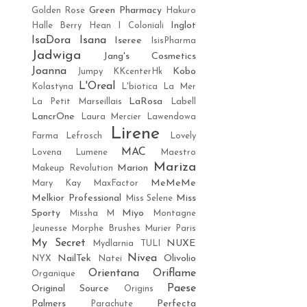
Green Pharmacy
Golden Rose
Hakuro
Inglot
Halle Berry
Hean
I Coloniali
IsaDora
Isana
Iseree
IsisPharma
Jadwiga
Jang's Cosmetics
Joanna
Kobo
Jumpy
KKcenterHk
L'Oreal
Kolastyna
L'biotica
La Mer
LaRosa
La Petit Marseillais
Labell
LancrOne
Laura Mercier
Lawendowa
Lirene
Farma
Lefrosch
Lovely
MAC
Lovena
Lumene
Maestro
Mariza
Marion
Makeup Revolution
MeMeMe
Mary Kay
MaxFactor
Melkior Professional
Miss
Miss Selene
Sporty
Miyo
Missha M
Montagne
Jeunesse
Morphe Brushes
Murier Paris
My Secret
NUXE
Mydlarnia TULI
Nivea
NailTek
Olivolio
NYX
Natei
Orientana
Oriflame
Organique
Paese
Original Source
Origins
Palmers
Perfecta
Parachute