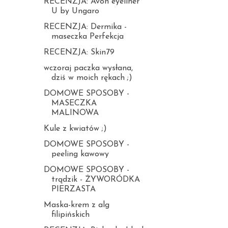
RECENZJA: Avon eyeliner
U by Ungaro
RECENZJA: Dermika -
maseczka Perfekcja
RECENZJA: Skin79
wczoraj paczka wysłana,
dziś w moich rękach ;)
DOMOWE SPOSOBY -
MASECZKA
MALINOWA
Kule z kwiatów ;)
DOMOWE SPOSOBY -
peeling kawowy
DOMOWE SPOSOBY -
trądzik - ŻYWORÓDKA
PIERZASTA
Maska-krem z alg
filipińskich