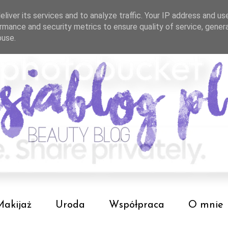
liver its services and to analyze traffic. Your IP address and us
rmance and security metrics to ensure quality of service, gene
buse.
Makijaż
Uroda
Współpraca
O mnie