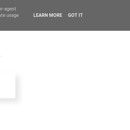
er-agent
rate usage
LEARN MORE
GOT IT