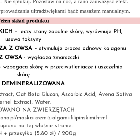
a
. Nie spłukuj. Pozostaw na noc, a rano zauważysz efekt.
 wprowadzania ultradźwiękami bądź masażem manualnym.
ełen skład produktu
KICH
– leczy stany zapalne skóry, wyrównuje PH,
usuwa toksyny
ZA Z OWSA
– stymuluje proces odnowy kolagenu
 Z OWSA
- wygładza zmarszczki
- wzbogaca skórę w przeciwutleniacze i uszczelnia
skórę
 DEMINERALIZOWANA
tract, Oat Beta Glucan, Ascorbic Acid, Avena Sativa
ernel Extract, Water.
TOWANO NA ZWIERZĘTACH
tana.pl/maska-krem-z-algami-filipinskimi.html
piona na tej właśnie stronie.
 + przesyłka (5,80 zł) / 200g