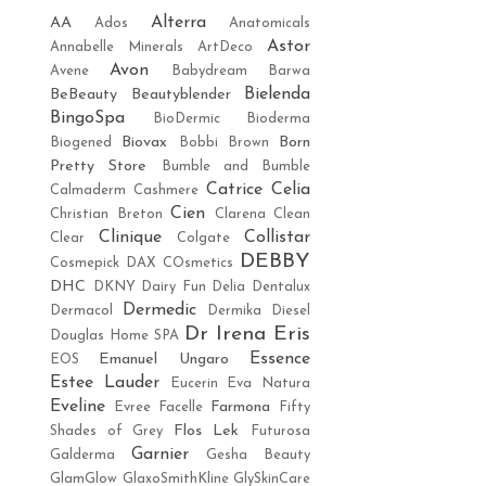
Alterra
AA
Ados
Anatomicals
Astor
Annabelle Minerals
ArtDeco
Avon
Avene
Babydream
Barwa
Bielenda
BeBeauty
Beautyblender
BingoSpa
BioDermic
Bioderma
Biovax
Born
Biogened
Bobbi Brown
Pretty Store
Bumble and Bumble
Catrice
Celia
Calmaderm
Cashmere
Cien
Christian Breton
Clarena
Clean
Clinique
Collistar
Clear
Colgate
DEBBY
Cosmepick
DAX COsmetics
DHC
DKNY
Dairy Fun
Delia
Dentalux
Dermedic
Dermacol
Dermika
Diesel
Dr Irena Eris
Douglas Home SPA
Essence
Emanuel Ungaro
EOS
Estee Lauder
Eucerin
Eva Natura
Eveline
Farmona
Evree
Facelle
Fifty
Flos Lek
Shades of Grey
Futurosa
Garnier
Galderma
Gesha Beauty
GlamGlow
GlaxoSmithKline
GlySkinCare