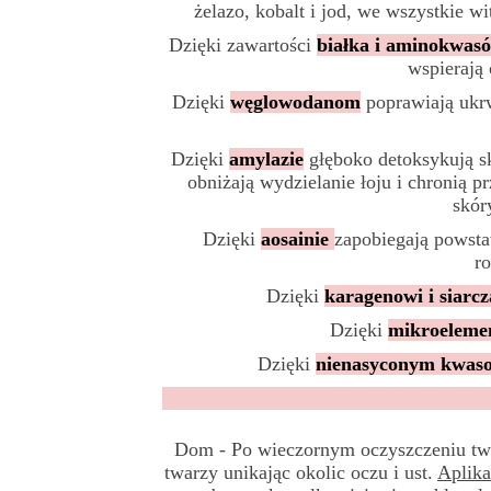
żelazo, kobalt i jod, we wszystkie w
Dzięki zawartości
białka i aminokwas
wspierają
Dzięki
węglowodanom
poprawiają ukrw
Dzięki
amylazie
głęboko detoksykują sk
obniżają wydzielanie łoju i chronią p
skór
Dzięki
aosainie
zapobiegają powsta
ro
Dzięki
karagenowi i siarc
Dzięki
mikroeleme
Dzięki
nienasyconym kwas
Dom - Po wieczornym oczyszczeniu twar
twarzy unikając okolic oczu i ust.
Aplika