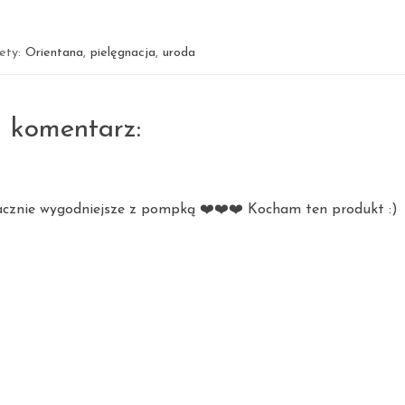
iety:
Orientana
,
pielęgnacja
,
uroda
1 komentarz:
nacznie wygodniejsze z pompką ❤️❤️❤️ Kocham ten produkt :)