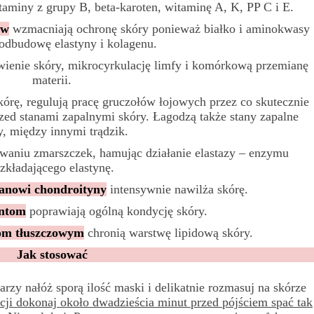
itaminy z grupy B, beta-karoten, witaminę A, K, PP C i E.
ów
wzmacniają ochronę skóry ponieważ białko i aminokwasy
 odbudowę elastyny i kolagenu.
ienie skóry, mikrocyrkulację limfy i komórkową przemianę
materii.
órę, regulują pracę gruczołów łojowych przez co skutecznie
rzed stanami zapalnymi skóry. Łagodzą także stany zapalne
y, między innymi trądzik.
waniu zmarszczek, hamując działanie elastazy – enzymu
zkładającego elastynę.
zanowi chondroityny
intensywnie nawilża skórę.
ntom
poprawiają ogólną kondycję skóry.
om tłuszczowym
chronią warstwę lipidową skóry.
Jak stosować
zy nałóż sporą ilość maski i delikatnie rozmasuj na skórze
cji dokonaj około dwadzieścia minut przed pójściem spać tak