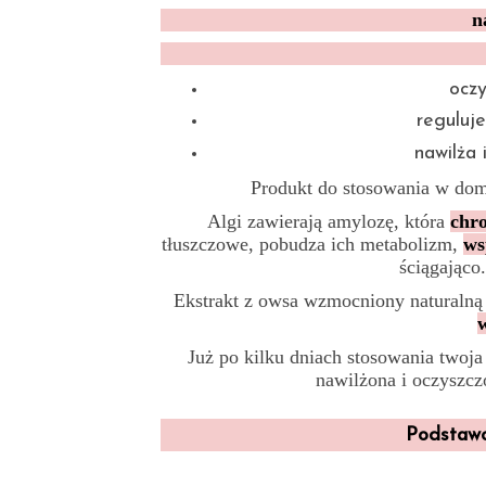
n
oczy
reguluj
nawilża 
Produkt do stosowania w dom
Algi zawierają amylozę, która
chro
tłuszczowe, pobudza ich metabolizm,
ws
ściągająco
Ekstrakt z owsa wzmocniony naturalną 
Już po kilku dniach stosowania twoja
nawilżona i oczyszc
Podstawow