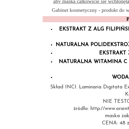
aby maska całkowicie się wchłonęł
Gabinet kosmetyczny - produkt do
P
EKSTRAKT Z ALG FILIPIŃS
NATURALNA POLIDEKSTRO
EKSTRAKT
NATURALNA WITAMINA C
WODA
Skład INCI: Laminaria Digitata Ex
K
NIE TES
źródło: http://www.orien
maska zaku
CENA: 48 zł