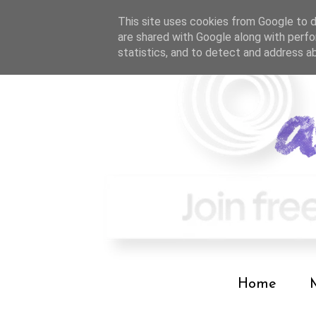
This site uses cookies from Google to de
are shared with Google along with perfo
statistics, and to detect and address a
Home