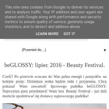
This site uses cookies from Google to deliver its services
and to analyze traffic. Your IP address and user-agent are
shared with Google along with performance and security
metrics to ensure quality of service, generate usage
statistics, and to detect and address abuse.
LEARN MORE
GOT IT
▼
18.08.2016
beGLOSSY: lipiec 2016 - Beauty Festival.
Cześć! Po przerwie wracam do Was pełna energii i pomysłów na
kolejne posty. Dzisiejsza notka będzie miła i przyjemna. Chcę
pokazać Wam zawartość lipcowego pudełka
beGLOSSY
.
Najwyższa pora przedstawić Wam box Beauty Festival - już dziś
możecie spodziewać się dostawy najnowszego pudełka!