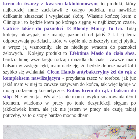
krem do twarzy z kwasem laktobionowym
, to produkt, który
najbardziej mnie zaciekawił z całego pudełka, ma nawilżać
delikatnie złuszczać i wygładzać skórę. Właśnie kończę krem z
Clinique i to będzie krem po którego sięgnę w najbliższym czasie.
Catrice lakier do paznokci 18 Bloody Marry To Go
. Tutaj
kolejny niewypał, nie maluję paznokci od jakiś 2 lat :) teraz
odpoczywają po żelach, które w ogóle nie zniszczyły mojej płytki,
a wręcz ją wzmocniły, ale za niedługo wracam do paznokci
żelowych. Kolejny produkt to
Efektima Masło do ciała shea
,
bardzo lubię wszelkiego rodzaju mazidła do ciała i zawsze mam
balsam w zasięgu ręki, mam nadzieję, że będzie dobrze nawilżał i
szybko się wchłaniał.
Clean Hands antybakteryjny żel do rąk z
kompleksem nawilżającym
- przydatna rzecz w torebce, jak już
jakiś mam w niej to zawsze zużywam do końca, tak więc ląduje w
mojej codziennej kosmetyczce.
Eubos krem do rąk i balsam do
stóp
. Nie wiem jak Wy ale ja nie mam nawyku smarowania dłoni
kremem, wiadomo w pracy po tonie dezynfekcji sięgam po
jakikolwiek krem, ale jak nie jestem w pracy nie czuję takiej
potrzeby, za to o stopy bardzo mocno dbam.