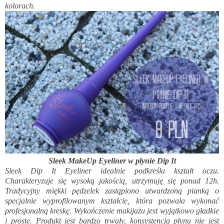
kolorach.
Sleek MakeUp Eyeliner w płynie Dip It
Sleek Dip It Eyeliner idealnie podkreśla kształt oczu.
Charakteryzuje się wysoką jakością, utrzymuję się ponad 12h.
Tradycyjny miękki pędzelek zastąpiono utwardzoną pianką o
specjalnie wyprofilowanym kształcie, która pozwala wykonać
profesjonalną kreskę. Wykończenie makijażu jest wyjątkowo gładkie
i proste. Produkt jest bardzo trwały, konsystencja płynu nie jest