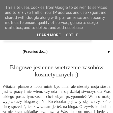
This site uses cookies from Google to deliver its services
and to analyze traffic. Your IP address and user-agent are
shared with Google along with performance and security
metrics to ensure quality of service, generate usage
statistics, and to detect and address abuse.
LEARN MORE
GOT IT
▼
2.11.2013
Blogowe jesienne wietrzenie zasobów
kosmetycznych :)
Witajcie, planowo notka miała być inna, ale niestety moja siostra
jest w pracy i nie wiem, czy uda mi się dzisiaj stworzyć dla Was
takiego posta. tymczasem chciałabym przypomnieć Wam o małej
wyprzedaży blogowej. Na
Facebooku
pojawiły się rzeczy, które
chcę sprzedać, teraz wrzucam je też na bloga. Oczywiście dodam
za niedługo zakładkę przenoszącą Was do tego posta i będę go