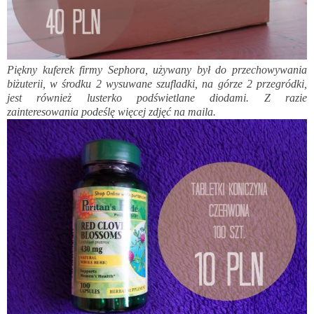
Piękny kuferek firmy Sephora, używany był do przechowywania
biżuterii, w środku 2 wysuwane szufladki, na górze 2 przegródki,
jest również lusterko podświetlane diodami. Z razie
zainteresowania podeślę więcej zdjęć na maila.