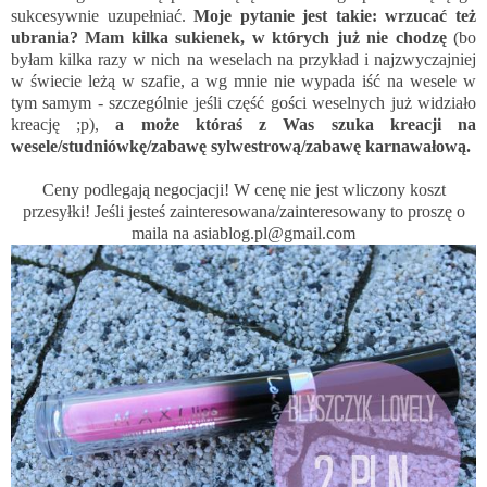
sukcesywnie uzupełniać.
Moje pytanie jest takie: wrzucać też
ubrania? Mam kilka sukienek, w których już nie chodzę
(bo
byłam kilka razy w nich na weselach na przykład i najzwyczajniej
w świecie leżą w szafie, a wg mnie nie wypada iść na wesele w
tym samym - szczególnie jeśli część gości weselnych już widziało
kreację ;p),
a może któraś z Was szuka kreacji na
wesele/studniówkę/zabawę sylwestrową/zabawę karnawałową.
Ceny podlegają negocjacji! W cenę nie jest wliczony koszt
przesyłki! Jeśli jesteś zainteresowana/zainteresowany to proszę o
maila na
asiablog.pl@gmail.com