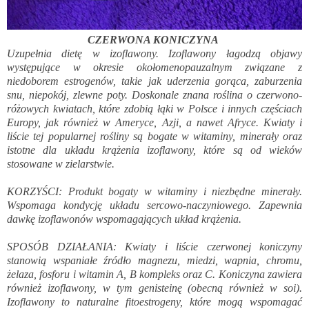
CZERWONA KONICZYNA
Uzupełnia dietę w izoflawony. Izoflawony łagodzą objawy
występujące w okresie okołomenopauzalnym związane z
niedoborem estrogenów, takie jak uderzenia gorąca, zaburzenia
snu, niepokój, zlewne poty. Doskonale znana roślina o czerwono-
różowych kwiatach, które zdobią łąki w Polsce i innych częściach
Europy, jak również w Ameryce, Azji, a nawet Afryce. Kwiaty i
liście tej popularnej rośliny są bogate w witaminy, minerały oraz
istotne dla układu krążenia izoflawony, które są od wieków
stosowane w zielarstwie.
KORZYŚCI: Produkt bogaty w witaminy i niezbędne minerały.
Wspomaga kondycję układu sercowo-naczyniowego. Zapewnia
dawkę izoflawonów wspomagających układ krążenia.
SPOSÓB DZIAŁANIA: Kwiaty i liście czerwonej koniczyny
stanowią wspaniałe źródło magnezu, miedzi, wapnia, chromu,
żelaza, fosforu i witamin A, B kompleks oraz C. Koniczyna zawiera
również izoflawony, w tym genisteinę (obecną również w soi).
Izoflawony to naturalne fitoestrogeny, które mogą wspomagać