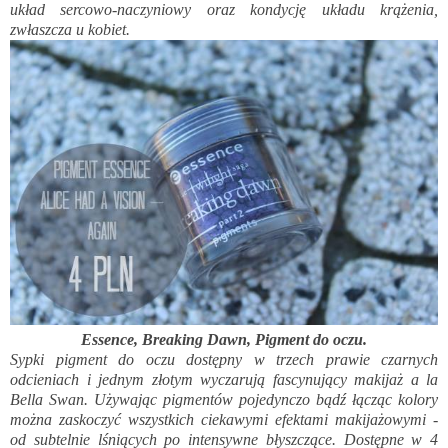
układ sercowo-naczyniowy oraz kondycję układu krążenia,
zwłaszcza u kobiet.
Essence, Breaking Dawn, Pigment do oczu.
Sypki pigment do oczu dostępny w trzech prawie czarnych
odcieniach i jednym złotym wyczarują fascynujący makijaż a la
Bella Swan. Używając pigmentów pojedynczo bądź łącząc kolory
można zaskoczyć wszystkich ciekawymi efektami makijażowymi -
od subtelnie lśniących po intensywne błyszczące. Dostępne w 4