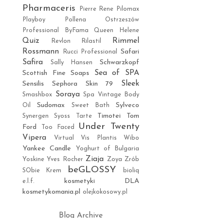
Pharmaceris
Pierre Rene
Pilomax
Playboy
Pollena Ostrzeszów
Professional ByFama
Queen Helene
Quiz
Rimmel
Revlon
Rilastil
Rossmann
Safari
Rucci Professional
Safira
Schwarzkopf
Sally Hansen
Sea of SPA
Scottish Fine Soaps
Sleek
Sensilis
Sephora
Skin 79
Soraya
Smashbox
Spa Vintage Body
Sudomax
Sylveco
Oil
Sweet Bath
Timotei
Tom
Synergen
Syoss
Tarte
Under Twenty
Ford
Too Faced
Vipera
Virtual
Vis Plantis
Wibo
Yankee Candle
Yoghurt of Bulgaria
Ziaja
Yoskine
Yves Rocher
Zoya
Zrób
beGLOSSY
SObie Krem
bioliq
kosmetyki DLA
e.l.f.
kosmetykomania.pl
olejkokosowy.pl
Blog Archive