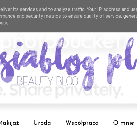
liver its services and to analyze traffic. Your IP address and us
rmance and security metrics to ensure quality of service, gene
buse.
Makijaż
Uroda
Współpraca
O mnie