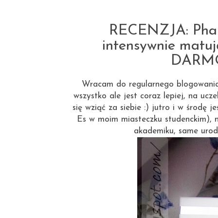
RECENZJA: Phar
intensywnie matu
DARM
Wracam do regularnego blogowania, 
wszystko ale jest coraz lepiej, na ucze
się wziąć za siebie :) jutro i w środę
Es w moim miasteczku studenckim), n
akademiku, same urodz