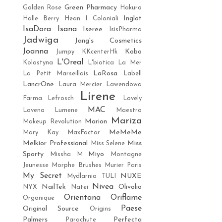
Green Pharmacy
Golden Rose
Hakuro
Inglot
Halle Berry
Hean
I Coloniali
IsaDora
Isana
Iseree
IsisPharma
Jadwiga
Jang's Cosmetics
Joanna
Kobo
Jumpy
KKcenterHk
L'Oreal
Kolastyna
L'biotica
La Mer
LaRosa
La Petit Marseillais
Labell
LancrOne
Laura Mercier
Lawendowa
Lirene
Farma
Lefrosch
Lovely
MAC
Lovena
Lumene
Maestro
Mariza
Marion
Makeup Revolution
MeMeMe
Mary Kay
MaxFactor
Melkior Professional
Miss
Miss Selene
Sporty
Miyo
Missha M
Montagne
Jeunesse
Morphe Brushes
Murier Paris
My Secret
NUXE
Mydlarnia TULI
Nivea
NailTek
Olivolio
NYX
Natei
Orientana
Oriflame
Organique
Paese
Original Source
Origins
Palmers
Perfecta
Parachute