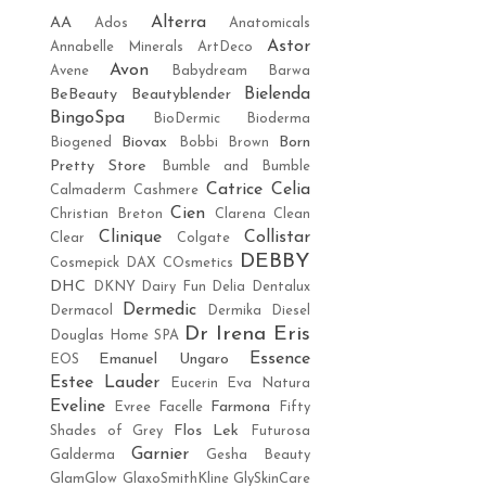
Alterra
AA
Ados
Anatomicals
Astor
Annabelle Minerals
ArtDeco
Avon
Avene
Babydream
Barwa
Bielenda
BeBeauty
Beautyblender
BingoSpa
BioDermic
Bioderma
Biovax
Born
Biogened
Bobbi Brown
Pretty Store
Bumble and Bumble
Catrice
Celia
Calmaderm
Cashmere
Cien
Christian Breton
Clarena
Clean
Clinique
Collistar
Clear
Colgate
DEBBY
Cosmepick
DAX COsmetics
DHC
DKNY
Dairy Fun
Delia
Dentalux
Dermedic
Dermacol
Dermika
Diesel
Dr Irena Eris
Douglas Home SPA
Essence
Emanuel Ungaro
EOS
Estee Lauder
Eucerin
Eva Natura
Eveline
Farmona
Evree
Facelle
Fifty
Flos Lek
Shades of Grey
Futurosa
Garnier
Galderma
Gesha Beauty
GlamGlow
GlaxoSmithKline
GlySkinCare