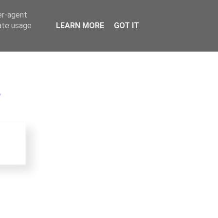
er-agent
rate usage
LEARN MORE
GOT IT