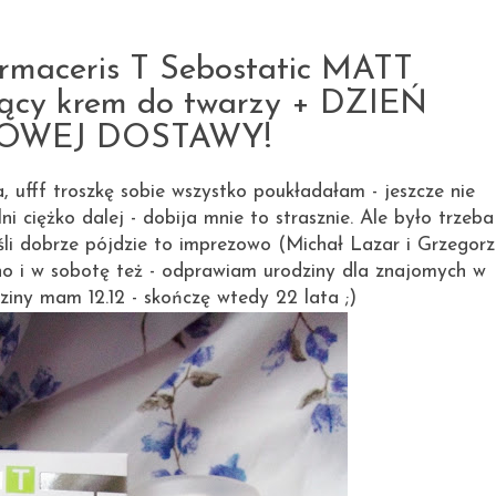
3.12.2012
maceris T Sebostatic MATT
jący krem do twarzy + DZIEŃ
OWEJ DOSTAWY!
ufff troszkę sobie wszystko poukładałam - jeszcze nie
lni ciężko dalej - dobija mnie to strasznie. Ale było trzeba
 jeśli dobrze pójdzie to imprezowo (Michał Lazar i Grzegorz
o i w sobotę też - odprawiam urodziny dla znajomych w
iny mam 12.12 - skończę wtedy 22 lata ;)