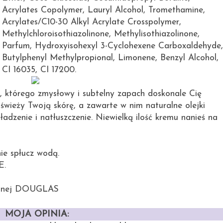
Acrylates Copolymer, Lauryl Alcohol, Tromethamine,
Acrylates/C10-30 Alkyl Acrylate Crosspolymer,
Methylchloroisothiazolinone, Methylisothiazolinone,
Parfum, Hydroxyisohexyl 3-Cyclohexene Carboxaldehyde,
Butylphenyl Methylpropional, Limonene, Benzyl Alcohol,
CI 16035, CI 17200.
u, którego zmysłowy i subtelny zapach doskonale Cię
odświeży Twoją skórę, a zawarte w nim naturalne olejki
ładzenie i natłuszczenie.
Niewielką ilość kremu nanieś na
ie spłucz wodą.
E.
ryjnej DOUGLAS
MOJA OPINIA: