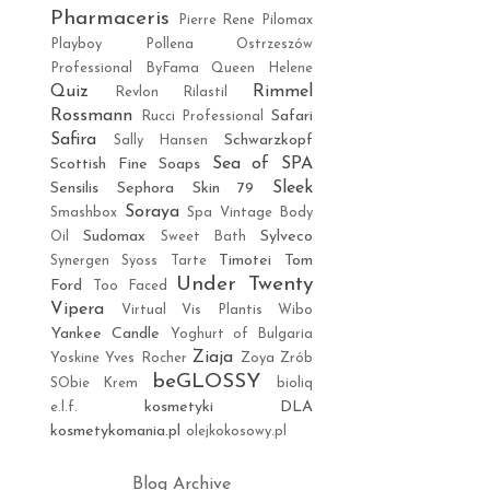
Pharmaceris
Pierre Rene
Pilomax
Playboy
Pollena Ostrzeszów
Professional ByFama
Queen Helene
Quiz
Rimmel
Revlon
Rilastil
Rossmann
Safari
Rucci Professional
Safira
Schwarzkopf
Sally Hansen
Sea of SPA
Scottish Fine Soaps
Sleek
Sensilis
Sephora
Skin 79
Soraya
Smashbox
Spa Vintage Body
Sudomax
Sylveco
Oil
Sweet Bath
Timotei
Tom
Synergen
Syoss
Tarte
Under Twenty
Ford
Too Faced
Vipera
Virtual
Vis Plantis
Wibo
Yankee Candle
Yoghurt of Bulgaria
Ziaja
Yoskine
Yves Rocher
Zoya
Zrób
beGLOSSY
SObie Krem
bioliq
kosmetyki DLA
e.l.f.
kosmetykomania.pl
olejkokosowy.pl
Blog Archive