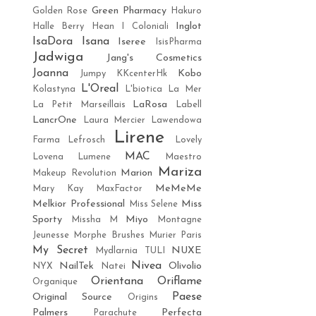
Green Pharmacy
Golden Rose
Hakuro
Inglot
Halle Berry
Hean
I Coloniali
IsaDora
Isana
Iseree
IsisPharma
Jadwiga
Jang's Cosmetics
Joanna
Kobo
Jumpy
KKcenterHk
L'Oreal
Kolastyna
L'biotica
La Mer
LaRosa
La Petit Marseillais
Labell
LancrOne
Laura Mercier
Lawendowa
Lirene
Farma
Lefrosch
Lovely
MAC
Lovena
Lumene
Maestro
Mariza
Marion
Makeup Revolution
MeMeMe
Mary Kay
MaxFactor
Melkior Professional
Miss
Miss Selene
Sporty
Miyo
Missha M
Montagne
Jeunesse
Morphe Brushes
Murier Paris
My Secret
NUXE
Mydlarnia TULI
Nivea
NailTek
Olivolio
NYX
Natei
Orientana
Oriflame
Organique
Paese
Original Source
Origins
Palmers
Perfecta
Parachute