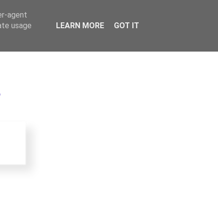
er-agent
rate usage
LEARN MORE
GOT IT