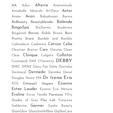
Alterra
AA
Ados
Anatomicals
Astor
Annabelle Minerals
ArtDeco
Avon
Avene
Babydream
Barwa
Bielenda
BeBeauty
Beautyblender
BingoSpa
BioDermic
Bioderma
Biovax
Born
Biogened
Bobbi Brown
Pretty Store
Bumble and Bumble
Catrice
Celia
Calmaderm
Cashmere
Cien
Christian Breton
Clarena
Clean
Clinique
Collistar
Clear
Colgate
DEBBY
Cosmepick
DAX COsmetics
DHC
DKNY
Dairy Fun
Delia
Dentalux
Dermedic
Dermacol
Dermika
Diesel
Dr Irena Eris
Douglas Home SPA
Essence
Emanuel Ungaro
EOS
Estee Lauder
Eucerin
Eva Natura
Eveline
Farmona
Evree
Facelle
Fifty
Flos Lek
Shades of Grey
Futurosa
Garnier
Galderma
Gesha Beauty
GlamGlow
GlaxoSmithKline
GlySkinCare