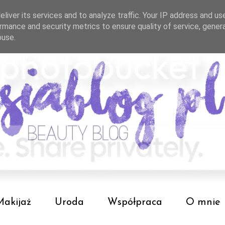
liver its services and to analyze traffic. Your IP address and us
rmance and security metrics to ensure quality of service, gene
buse.
Makijaż
Uroda
Współpraca
O mnie