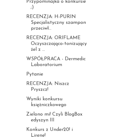
Przypominajka o konkursie
;)
RECENZJA: H-PURIN
Specjalistyczny szampon
przeciwł...
RECENZJA: ORIFLAME
Oczyszczająco-tonizujący
żel z ...
WSPÓŁPRACA - Dermedic
Laboratorium
Pytanie
RECENZJA: Niszcz
Pryszcz!
Wyniki konkursu
księżniczkowego
Zielono mi! Czyli BlogBox
edyszyn III
Konkurs z Under20! i
Lirene!