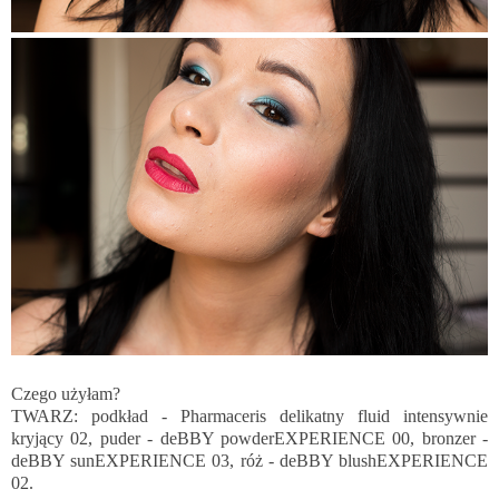
Czego użyłam?
TWARZ: podkład -
Pharmaceris delikatny fluid intensywnie
kryjący 02
, puder -
deBBY powderEXPERIENCE 00
, bronzer -
deBBY sunEXPERIENCE 03
, róż -
deBBY blushEXPERIENCE
02.