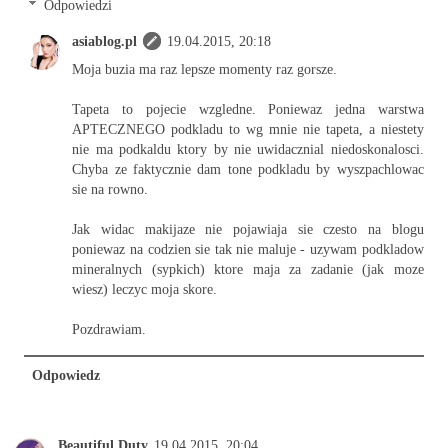
Odpowiedzi
asiablog.pl
19.04.2015, 20:18
Moja buzia ma raz lepsze momenty raz gorsze.
Tapeta to pojecie wzgledne. Poniewaz jedna warstwa
APTECZNEGO podkladu to wg mnie nie tapeta, a niestety
nie ma podkaldu ktory by nie uwidacznial niedoskonalosci.
Chyba ze faktycznie dam tone podkladu by wyszpachlowac
sie na rowno.
Jak widac makijaze nie pojawiaja sie czesto na blogu
poniewaz na codzien sie tak nie maluje - uzywam podkladow
mineralnych (sypkich) ktore maja za zadanie (jak moze
wiesz) leczyc moja skore.
Pozdrawiam.
Odpowiedz
Beautiful Duty
19.04.2015, 20:04