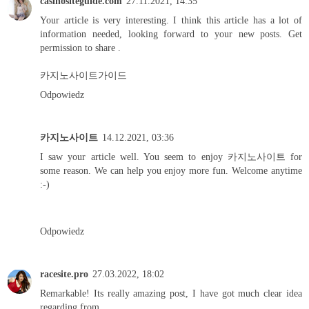
casinositeguide.com
27.11.2021, 14:35
Your article is very interesting. I think this article has a lot of
information needed, looking forward to your new posts. Get
permission to share .
카지노사이트가이드
Odpowiedz
카지노사이트
14.12.2021, 03:36
I saw your article well. You seem to enjoy
카지노사이트
for
some reason. We can help you enjoy more fun. Welcome anytime
:-)
Odpowiedz
racesite.pro
27.03.2022, 18:02
Remarkable! Its really amazing post, I have got much clear idea
regarding from