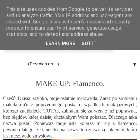
This site uses cookies from Google to deliver its services
and to analyze traffic. Your IP address and user-agent are
shared with Google along with performance and security
metrics to ensure quality of service, generate usage
statistics, and to detect and address abuse.
LEARN MORE
GOT IT
▼
17.04.2015
MAKE UP: Flamenco.
Cześć! Dzisiaj szybko, moje ostatnie malowidła. Zaraz po zrobieniu
makake-up'u z poprzedniego posta, o wpadkach makijażowych,
którego znajdziecie
TUTAJ
, zabrałam się za wersję już poprawną,
bez błędów, którą dzisiaj chciałabym Wam pokazać. Dlaczego taka
nazwa posta? Ponieważ moje usta kojarzą mi się z flamenco,
pewnie dlatego, że tancerki mają zwykle czerwoną sukienkę, która
jest niezywkle zmysłowa.