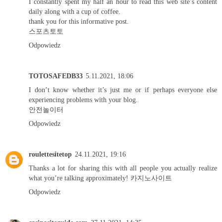
I constantly spent my half an hour to read this web site’s content
daily along with a cup of coffee.
thank you for this informative post.
스포츠토토
Odpowiedz
TOTOSAFEDB33
5.11.2021, 18:06
I don’t know whether it’s just me or if perhaps everyone else
experiencing problems with your blog.
안전놀이터
Odpowiedz
roulettesitetop
24.11.2021, 19:16
Thanks a lot for sharing this with all people you actually realize
what you’re talking approximately!
카지노사이트
Odpowiedz