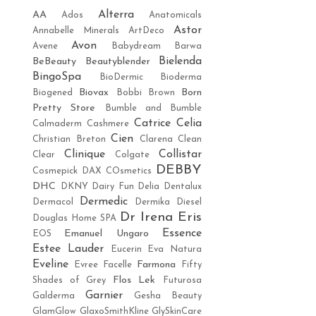
Alterra
AA
Ados
Anatomicals
Astor
Annabelle Minerals
ArtDeco
Avon
Avene
Babydream
Barwa
Bielenda
BeBeauty
Beautyblender
BingoSpa
BioDermic
Bioderma
Biovax
Born
Biogened
Bobbi Brown
Pretty Store
Bumble and Bumble
Catrice
Celia
Calmaderm
Cashmere
Cien
Christian Breton
Clarena
Clean
Clinique
Collistar
Clear
Colgate
DEBBY
Cosmepick
DAX COsmetics
DHC
DKNY
Dairy Fun
Delia
Dentalux
Dermedic
Dermacol
Dermika
Diesel
Dr Irena Eris
Douglas Home SPA
Essence
Emanuel Ungaro
EOS
Estee Lauder
Eucerin
Eva Natura
Eveline
Farmona
Evree
Facelle
Fifty
Flos Lek
Shades of Grey
Futurosa
Garnier
Galderma
Gesha Beauty
GlamGlow
GlaxoSmithKline
GlySkinCare