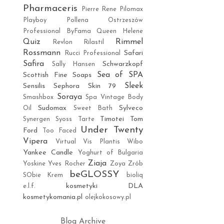
Pharmaceris
Pierre Rene
Pilomax
Playboy
Pollena Ostrzeszów
Professional ByFama
Queen Helene
Quiz
Rimmel
Revlon
Rilastil
Rossmann
Safari
Rucci Professional
Safira
Schwarzkopf
Sally Hansen
Sea of SPA
Scottish Fine Soaps
Sleek
Sensilis
Sephora
Skin 79
Soraya
Smashbox
Spa Vintage Body
Sudomax
Sylveco
Oil
Sweet Bath
Timotei
Tom
Synergen
Syoss
Tarte
Under Twenty
Ford
Too Faced
Vipera
Virtual
Vis Plantis
Wibo
Yankee Candle
Yoghurt of Bulgaria
Ziaja
Yoskine
Yves Rocher
Zoya
Zrób
beGLOSSY
SObie Krem
bioliq
kosmetyki DLA
e.l.f.
kosmetykomania.pl
olejkokosowy.pl
Blog Archive