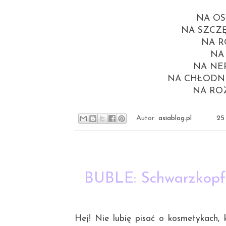
NA OSŁ
NA SZCZĘŚC
NA R
NA 
NA NERW
NA CHŁODNE 
NA ROZ
Autor:
asiablog.pl
25
BUBLE: Schwarzkopf 
Hej! Nie lubię pisać o kosmetykach, k