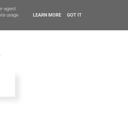
er-agent
rate usage
LEARN MORE
GOT IT