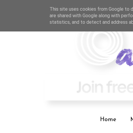
This site uses cookies from Google to de
are shared with Google along with perfo
statistics, and to detect and address a
Home