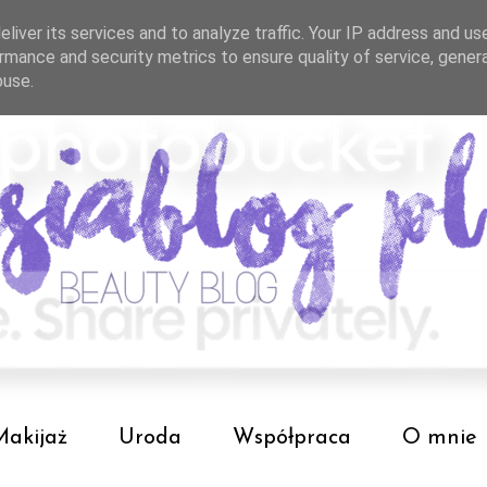
liver its services and to analyze traffic. Your IP address and us
rmance and security metrics to ensure quality of service, gene
buse.
Makijaż
Uroda
Współpraca
O mnie