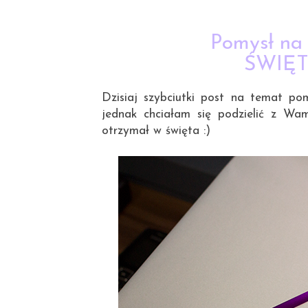
Pomysł na
ŚWIĘT
Dzisiaj szybciutki post na temat pom
jednak chciałam się podzielić z Wa
otrzymał w święta :)