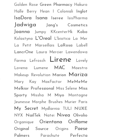
Green Pharmacy
Golden Rose
Hakuro
Inglot
Halle Berry
Hean
I Coloniali
IsaDora
Isana
Iseree
IsisPharma
Jadwiga
Jang's Cosmetics
Joanna
Kobo
Jumpy
KKcenterHk
L'Oreal
Kolastyna
L'biotica
La Mer
LaRosa
La Petit Marseillais
Labell
LancrOne
Laura Mercier
Lawendowa
Lirene
Farma
Lefrosch
Lovely
MAC
Lovena
Lumene
Maestro
Mariza
Marion
Makeup Revolution
MeMeMe
Mary Kay
MaxFactor
Melkior Professional
Miss
Miss Selene
Sporty
Miyo
Missha M
Montagne
Jeunesse
Morphe Brushes
Murier Paris
My Secret
NUXE
Mydlarnia TULI
Nivea
NailTek
Olivolio
NYX
Natei
Orientana
Oriflame
Organique
Paese
Original Source
Origins
Palmers
Perfecta
Parachute