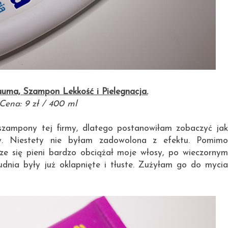
uma, Szampon Lekkość i Pielegnacja.
Cena: 9 zł / 400 ml
szampony tej firmy, dlatego postanowiłam zobaczyć jak
y. Niestety nie byłam zadowolona z efektu. Pomimo
ze się pieni bardzo obciążał moje włosy, po wieczornym
dnia były już oklapnięte i tłuste. Zużyłam go do mycia