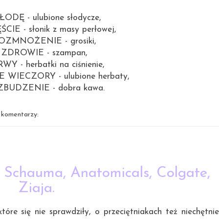
ODĘ - ulubione słodycze,
IE - słonik z masy perłowej,
OZMNOŻENIE - grosiki,
ZDROWIE - szampan,
Y - herbatki na ciśnienie,
WIECZORY - ulubione herbaty,
BUDZENIE - dobra kawa.
 komentarzy:
20.12.2014
Schauma, Anatomicals, Colgate,
Ziaja.
tóre się nie sprawdziły, o przeciętniakach też niechętnie