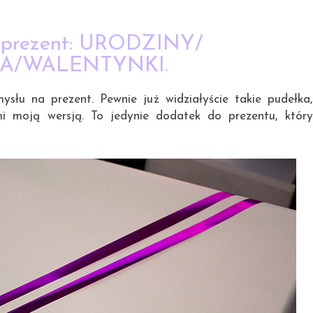
30.12.2014
 prezent: URODZINY/
A/WALENTYNKI.
ysłu na prezent. Pewnie już widziałyście takie pudełka,
mi moją wersją. To jedynie dodatek do prezentu, który