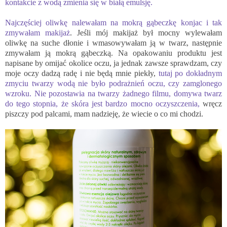
kontakcie z wodą zmienia się w białą emulsję.
Najczęściej oliwkę nalewałam na mokrą gąbeczkę konjac i tak
zmywałam makijaż
. Jeśli mój makijaż był mocny wylewałam
oliwkę na suche dłonie i wmasowywałam ją w twarz, następnie
zmywałam ją mokrą gąbeczką. Na opakowaniu produktu jest
napisane by omijać okolice oczu, ja jednak zawsze sprawdzam, czy
moje oczy dadzą radę i nie będą mnie piekły,
tutaj po dokładnym
zmyciu twarzy wodą nie było podrażnień oczu, czy zamglonego
wzroku. Nie pozostawia na twarzy żadnego filmu, domywa twarz
do tego stopnia, że skóra jest bardzo mocno oczyszczenia,
wręcz
piszczy pod palcami, mam nadzieję, że wiecie o co mi chodzi.