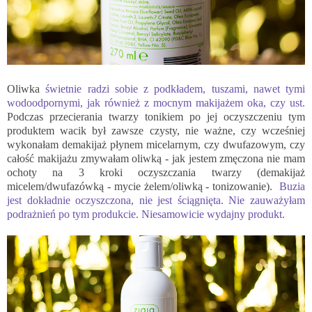
Oliwka
świetnie radzi sobie z podkładem, tuszami, nawet tymi
wodoodpornymi, jak również z mocnym makijażem oka, czy ust.
Podczas przecierania twarzy tonikiem po jej oczyszczeniu tym
produktem wacik był zawsze czysty, nie ważne, czy wcześniej
wykonałam demakijaż płynem micelarnym, czy dwufazowym, czy
całość makijażu zmywałam oliwką - jak jestem zmęczona nie mam
ochoty na 3 kroki oczyszczania twarzy (demakijaż
micelem/dwufazówką - mycie żelem/oliwką - tonizowanie).
Buzia
jest dokładnie oczyszczona, nie jest ściągnięta. Nie zauważyłam
podrażnień po tym produkcie. Niesamowicie wydajny produkt.