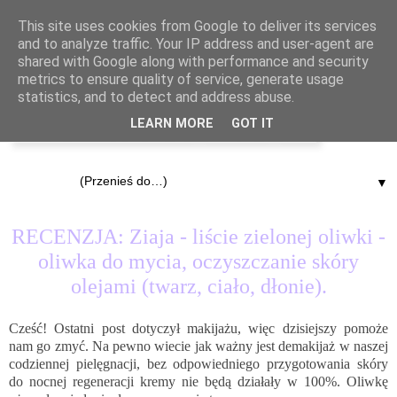
This site uses cookies from Google to deliver its services
and to analyze traffic. Your IP address and user-agent are
shared with Google along with performance and security
metrics to ensure quality of service, generate usage
statistics, and to detect and address abuse.
LEARN MORE
GOT IT
▼
3.07.2016
RECENZJA: Ziaja - liście zielonej oliwki -
oliwka do mycia, oczyszczanie skóry
olejami (twarz, ciało, dłonie).
Cześć! Ostatni post dotyczył makijażu, więc dzisiejszy pomoże
nam go zmyć. Na pewno wiecie jak ważny jest demakijaż w naszej
codziennej pielęgnacji, bez odpowiedniego przygotowania skóry
do nocnej regeneracji kremy nie będą działały w 100%. Oliwkę