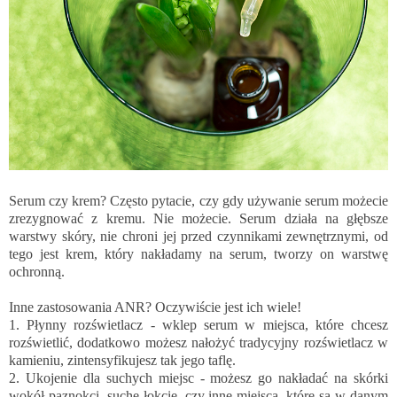
Serum czy krem? Często pytacie, czy gdy używanie serum możecie
zrezygnować z kremu. Nie możecie. Serum działa na głębsze
warstwy skóry, nie chroni jej przed czynnikami zewnętrznymi, od
tego jest krem, który nakładamy na serum, tworzy on warstwę
ochronną.
Inne zastosowania ANR? Oczywiście jest ich wiele!
1. Płynny rozświetlacz - wklep serum w miejsca, które chcesz
rozświetlić, dodatkowo możesz nałożyć tradycyjny rozświetlacz w
kamieniu, zintensyfikujesz tak jego taflę.
2. Ukojenie dla suchych miejsc - możesz go nakładać na skórki
wokół paznokci, suche łokcie, czy inne miejsca, które są w danym