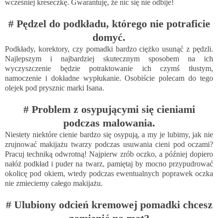
wcześniej kreseczkę. Gwarantuję, że nic się nie odbije!
# Pędzel do podkładu, którego nie potraficie
domyć.
Podkłady, korektory, czy pomadki bardzo ciężko usunąć z pędzli.
Najlepszym i najbardziej skutecznym sposobem na ich
wyczyszczenie będzie potraktowanie ich czymś tłustym,
namoczenie i dokładne wypłukanie. Osobiście polecam do tego
olejek pod prysznic marki Isana.
# Problem z osypującymi się cieniami
podczas malowania.
Niestety niektóre cienie bardzo się osypują, a my je lubimy, jak nie
zrujnować makijażu twarzy podczas usuwania cieni pod oczami?
Pracuj techniką odwrotną! Najpierw zrób oczko, a później dopiero
nałóż podkład i puder na twarz, pamiętaj by mocno przypudrować
okolicę pod okiem, wtedy podczas ewentualnych poprawek oczka
nie zmieciemy całego makijażu.
# Ulubiony odcień kremowej pomadki chcesz