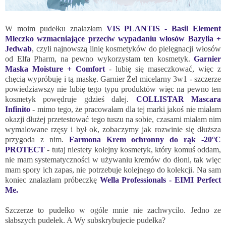
W moim pudełku znalazłam
VIS PLANTIS - Basil Element
Mleczko wzmacniające przeciw wypadaniu włosów Bazylia +
Jedwab
, czyli najnowszą linię kosmetyków do pielęgnacji włosów
od Elfa Pharm, na pewno wykorzystam ten kosmetyk.
Garnier
Maska Moisture + Comfort
- lubię się maseczkować, więc z
chęcią wypróbuję i tą maskę. Garnier Żel micelarny 3w1 - szczerze
powiedziawszy nie lubię tego typu produktów więc na pewno ten
kosmetyk powędruje gdzieś dalej.
COLLISTAR Mascara
Infinito
- mimo tego, że pracowałam dla tej marki jakoś nie miałam
okazji dłużej przetestować tego tuszu na sobie, czasami miałam nim
wymalowane rzęsy i był ok, zobaczymy jak rozwinie się dłuższa
przygoda z nim.
Farmona Krem ochronny do rąk -20°C
PROTECT
- tutaj niestety kolejny kosmetyk, który komuś oddam,
nie mam systematyczności w używaniu kremów do dłoni, tak więc
mam spory ich zapas, nie potrzebuje kolejnego do kolekcji. Na sam
koniec znalazłam próbeczkę
Wella Professionals - EIMI Perfect
Me.
Szczerze to pudełko w ogóle mnie nie zachwyciło. Jedno ze
słabszych pudełek. A Wy subskrybujecie pudełka?