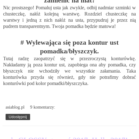
zamienić na mat?
Nic prostszego! Pomaluj usta jak zwykle, odbij nadmiar szminki w
chusteczkę, nałóż kolejną warstwę. Rozdziel chusteczkę na
warstwy i jedną z nich nałóż na usta, przypudruj je przez nią
pudrem transparentnym. Twoja pomadka będzie matowa!
# Wylewająca się poza kontur ust
pomadka/błyszczyk.
Tutaj radzę zaopatrzyć się w przezroczystą konturówkę.
Nakładamy ją poza kontur ust, zapobiega ona aby pomadka, czy
błyszczyk nie wchodziły we wszystkie załamania. Taka
konturówka przyda się również, gdy nie potrafimy dobrać
konturówki pod kolor pomadki/błyszczyka.
asiablog.pl
9 komentarzy:
Udostępnij
12.02.2017