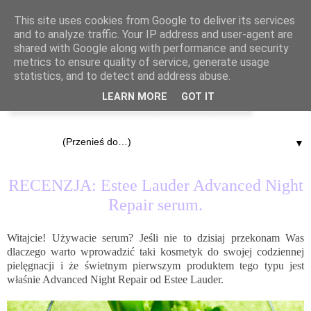
This site uses cookies from Google to deliver its services
and to analyze traffic. Your IP address and user-agent are
shared with Google along with performance and security
metrics to ensure quality of service, generate usage
statistics, and to detect and address abuse.
LEARN MORE
GOT IT
▼
22.02.2017
RECENZJA: Estee Lauder Advanced Night
Repair serum.
Witajcie! Używacie serum? Jeśli nie to dzisiaj przekonam Was
dlaczego warto wprowadzić taki kosmetyk do swojej codziennej
pielęgnacji i że świetnym pierwszym produktem tego typu jest
właśnie Advanced Night Repair od Estee Lauder.