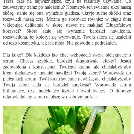
Teraz czas na najważniejsze, czyli na rezultaty używania. Co
zauważymy zaraz po nałożeniu? Kosmetyk ten świetnie ukoi naszą
skórę, stanie się ona wyraźnie gładsza, ukryje suche skórki oraz
rozświetli naszą cerę. Można go stosować również w ciągu dnia
wklepując delikatnie w skórę, nawet na makijaż! Długofalowe
korzyści? Skóra staje się wyraźnie bardziej nawilżona,
rozświetlona, jej koloryt się wyrównuje. Twoja skóra się uzależni
od tego kosmetyku, tak jak moja. Nie powoduje podrażnień.
Dla kogo? Dla każdego kto chce wzbogacić swoją pielęgnację o
serum. Chcesz szybkie, bardziej długotrwałe efekty? Jesteś
zadowolona z konsystencji Twojego kremu, ale chciałabyś aby
krem dodatkowo mocniej nawilżył Twoją skórę? Wprowadź do
pielęgnacji serum! Twój krem świetnie nawilża, ale chciałabyś, aby
Twoja skóra stała się bardziej sprężysta? Wprowadź serum
liftingujące, czy modelujące kształt i owal twarzy. O doborze
odpowiedniego serum napiszę w osobnym poście.