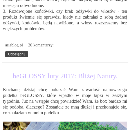
miesiącu odwodnione.
3. Rozdwojone końcówki, czy brak odżywki do włosów - ten
produkt świetnie się sprawdzi kiedy nie zabrałaś z sobą żadnej
odżywki, końcówki będą nawilżone, a włosy rozczeszemy bez
większych problemów.
asiablog.pl
20 komentarzy:
Udostępnij
21.02.2017
beGLOSSY luty 2017: Bliżej Natury.
Kochane, dzisiaj chcę pokazać Wam zawartość najnowszego
pudełka
beGLOSSY,
które wpadło w moje łapki w zeszłym
tygodniu. Już na wstępie chcę powiedzieć Wam, że box bardzo mi
się podoba, dlaczego? Zostańcie ze mną dłużej i przekonajcie się,
co znalazłam w moim pudełku.