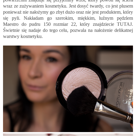
wraz ze zużywaniem kosmetyku. Jest dosyć twardy, co jest plusem
ponieważ nie nałożymy go zbyt dużo oraz nie jest produktem, który
się pyli. Nakładam go szerokim, miękkim, luźnym pędzlem
Maestro do pudru 150 rozmiar 22, który znajdziecie
TUTAJ
.
Świetnie się nadaje do tego celu, pozwala na nałożenie delikatnej
warstwy kosmetyku.