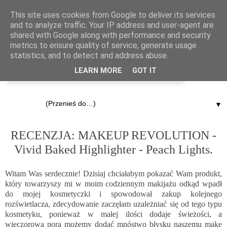
This site uses cookies from Google to deliver its services
and to analyze traffic. Your IP address and user-agent are
shared with Google along with performance and security
metrics to ensure quality of service, generate usage
statistics, and to detect and address abuse.
LEARN MORE
GOT IT
▼
23.04.2015
RECENZJA: MAKEUP REVOLUTION -
Vivid Baked Highlighter - Peach Lights.
Witam Was serdecznie! Dzisiaj chciałabym pokazać Wam produkt,
który towarzyszy mi w moim codziennym makijażu odkąd wpadł
do mojej kosmetyczki i spowodował zakup kolejnego
rozświetlacza, zdecydowanie zaczęłam uzależniać się od tego typu
kosmetyku, ponieważ w małej ilości dodaje świeżości, a
wieczorową porą możemy dodać mnóstwo błysku naszemu make