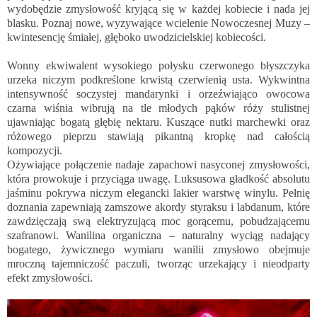
wydobędzie zmysłowość kryjącą się w każdej kobiecie i nada jej
blasku. Poznaj nowe, wyzywające wcielenie Nowoczesnej Muzy –
kwintesencję śmiałej, głęboko uwodzicielskiej kobiecości.
Wonny ekwiwalent wysokiego połysku czerwonego błyszczyka
urzeka niczym podkreślone krwistą czerwienią usta. Wykwintna
intensywność soczystej mandarynki i orzeźwiająco owocowa
czarna wiśnia wibrują na tle młodych pąków róży stulistnej
ujawniając bogatą głębię nektaru. Kuszące nutki marchewki oraz
różowego pieprzu stawiają pikantną kropkę nad całością
kompozycji.
Ożywiające połączenie nadaje zapachowi nasyconej zmysłowości,
która prowokuje i przyciąga uwagę. Luksusowa gładkość absolutu
jaśminu pokrywa niczym elegancki lakier warstwę winylu. Pełnię
doznania zapewniają zamszowe akordy styraksu i labdanum, które
zawdzięczają swą elektryzującą moc gorącemu, pobudzającemu
szafranowi. Wanilina organiczna – naturalny wyciąg nadający
bogatego, żywicznego wymiaru wanilii zmysłowo obejmuje
mroczną tajemniczość paczuli, tworząc urzekający i nieodparty
efekt zmysłowości.