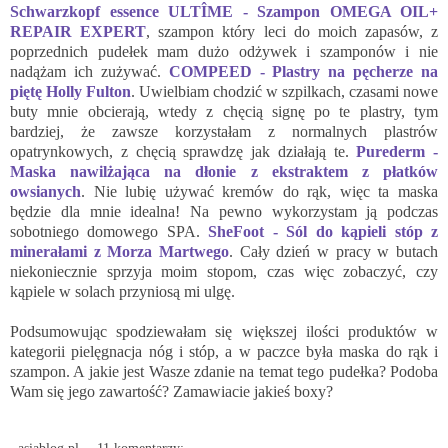
Schwarzkopf essence ULTÎME - Szampon OMEGA OIL+
REPAIR EXPERT
, szampon który leci do moich zapasów, z
poprzednich pudełek mam dużo odżywek i szamponów i nie
nadążam ich zużywać.
COMPEED - Plastry na pęcherze na
piętę Holly Fulton
. Uwielbiam chodzić w szpilkach, czasami nowe
buty mnie obcierają, wtedy z chęcią signę po te plastry, tym
bardziej, że zawsze korzystałam z normalnych plastrów
opatrynkowych, z chęcią sprawdzę jak działają te.
Purederm -
Maska nawilżająca na dłonie z ekstraktem z płatków
owsianych
. Nie lubię używać kremów do rąk, więc ta maska
będzie dla mnie idealna! Na pewno wykorzystam ją podczas
sobotniego domowego SPA.
SheFoot - Sól do kąpieli stóp z
minerałami z Morza Martwego
. Cały dzień w pracy w butach
niekoniecznie sprzyja moim stopom, czas więc zobaczyć, czy
kąpiele w solach przyniosą mi ulgę.
Podsumowując spodziewałam się większej ilości produktów w
kategorii pielęgnacja nóg i stóp, a w paczce była maska do rąk i
szampon. A jakie jest Wasze zdanie na temat tego pudełka? Podoba
Wam się jego zawartość? Zamawiacie jakieś boxy?
asiablog.pl
11 komentarzy: