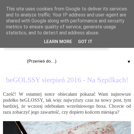
This site uses cookies from Google to deliver its services
and to analyze traffic. Your IP address and user-agent are
shared with Google along with performance and security
metrics to ensure quality of service, generate usage
statistics, and to detect and address abuse.
LEARN MORE
GOT IT
▼
21.09.2016
beGOLSSY sierpień 2016 - Na Szpilkach!
Cześć! W ostatniej notce obiecałam pokazać Wam najnowsze
pudełko
beGLOSSY
, tak więc najwyższy czas na nowy post, tym
bardziej, że wczoraj odebrałam wrześniowego boxa. Chcecie od
razu zobaczyć jego zawartość, czy dopiero końcem miesiąca?