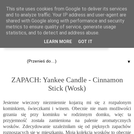
This site uses cookies from Google to deliver its services
and to analyze traffic. Your IP address and user-agent are
shared with Google along with performance and security
metrics to ensure quality of service, generate usage
statistics, and to detect and address abuse.
LEARN MORE
GOT IT
▼
19.10.2014
ZAPACH: Yankee Candle - Cinnamon
Stick (Wosk)
Jesienne wieczory niezmiennie kojarzą mi się z rozpalonym
kominkiem, świeczkami i winem. Obecnie nie mam możliwości
grzania się przy kominku w rodzinnym domku, więc ta
przyjemność została zamieniona na palenie aromatycznych
wosków. Zdecydowanie uzależniłam się od pięknych zapachów
roznoszących się w mieszkaniu. Moja kolekcja wosków to obecnie