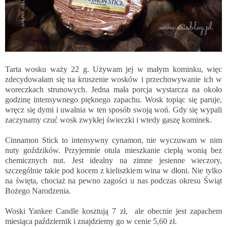
Tarta wosku waży 22 g. Używam jej w małym kominku, więc
zdecydowałam się na kruszenie wosków i przechowywanie ich w
woreczkach strunowych. Jedna mała porcja wystarcza na około
godzinę intensywnego pięknego zapachu. Wosk topiąc się paruje,
wręcz się dymi i uwalnia w ten sposób swoją woń. Gdy się wypali
zaczynamy czuć wosk zwykłej świeczki i wtedy gaszę kominek.
Cinnamon Stick to intensywny cynamon, nie wyczuwam w nim
nuty goździków. Przyjemnie otula mieszkanie ciepłą wonią bez
chemicznych nut. Jest idealny na zimne jesienne wieczory,
szczególnie takie pod kocem z kieliszkiem wina w dłoni. Nie tylko
na święta, chociaż na pewno zagości u nas podczas okresu Świąt
Bożego Narodzenia.
Woski
Yankee Candle
kosztują 7 zł, ale obecnie jest zapachem
miesiąca październik i znajdziemy go w cenie 5,60 zł.