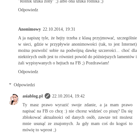
"Rolnik szuka żony" ;) albo ona szuka rolnika ;)
Odpowiedz
Anonimowy
22.10.2014, 19:31
A ja napiszę tyle, że hejty trzeba z klasą przyjmować, szczególnie
w sieci, gdzie w przypływie anonimowości (tak, to jest Internet)
można pozwolić sobie na podwójną dawkę szczerości... choć dla
niektórych osób jest to również powód do późniejszych lamentów i
żali wypisywanych o hejtach na FB ;) Pozdrawiam!
Odpowiedz
Odpowiedzi
asiablog.pl
22.10.2014, 19:42
Ty masz prawo wyrazić swoje zdanie, a ja mam prawo
napisać na FB co chcę :) nie chcesz widzieć co piszę? Da się
zblokować aktualności od danych osób, zawsze też możesz
mnie usunąć ze znajomych. Ja gdy mam coś do kogoś to
mówię to wprost ;)