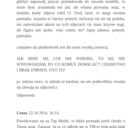
gdybyś naprawdę jeszcze pretendowała do zawodu modelki, to
może bym zrozumiała ten jad, ale własna prywatna sesja, w
dodatku kiedy zdjęcia robił Ci Twój facet, to mega świetna
pamiątka. koparka to fajowy pomysł, stylizacja też mi się podoba,
nie zauważyłam akurat na tych zdjęciach czy masz krzywe nogi,
ale figura jest spoko. więc czemu nie? fajna zabawa, pomysł,
pamiątka.
czepianie się jakiekolwiek jest dla mnie zwykłą zawiścią.
JAK MNIE SIĘ COŚ NIE PODOBA, TO SIĘ NIE
WYPOWIADAM, PO CO KOMUŚ DOWALAĆ?! CHAMSTWO
I BRAK EMPATII, OTO TO!
ps. jedyna rzecz, to szkoda że bardziej ust nie podkreśliłaś, troszkę
się zlewają na zdjęciach:)
Odpowiedz
Cooza
22.10.2014, 16:14
Powoływanie się na Top Model, to lekka przesada jeżeli chodzi o
Twoją sesję. Zauważ, że to co odbyło się w TM to była sesja high