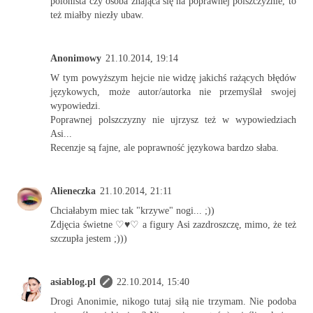
polonista czy osoba znająca się na poprawnej polszczyźnie, to
też miałby niezły ubaw.
Anonimowy
21.10.2014, 19:14
W tym powyższym hejcie nie widzę jakichś rażących błędów
językowych, może autor/autorka nie przemyślał swojej
wypowiedzi.
Poprawnej polszczyzny nie ujrzysz też w wypowiedziach
Asi...
Recenzje są fajne, ale poprawność językowa bardzo słaba.
Alieneczka
21.10.2014, 21:11
Chciałabym miec tak "krzywe" nogi... ;))
Zdjęcia świetne ♡♥♡ a figury Asi zazdroszczę, mimo, że też
szczupła jestem ;)))
asiablog.pl
22.10.2014, 15:40
Drogi Anonimie, nikogo tutaj siłą nie trzymam. Nie podoba