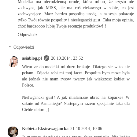
Modelka ma niecodzienną urodę, która mimo, że często nie
zachwyca, jak MISS, ale ma coś ciekawego w sobie, co jest
zachwycające. Masz bardzo pospolitą urodę, a ta sesja pokazuje
tylko Twój równie pospolity i nieelegancki gust. Taka moja opinia,
choć bardzoooo lubię Twoje recenzje produktów!!!
Odpowiedz
Odpowiedzi
asiablog.pl
20.10.2014, 23:52
Wiem ze do.modelki mi duzo brakuje. Dlatego sie w to nie
pcham. Zdjecia robi mi moj facet. Pospolita bym moze byla
ale jednak nie mam rysow twarzy jak wiekszosc kobiet w
Polsce.
Nielwgancki gust? A jak mialam.sie ubrac na koparke? W
suknie od Armaniego? Nastepnym razem specjalnie taka dla
Ciebie ubiore ;)
Kobieta Ekstrawagancka
21.10.2014, 10:06