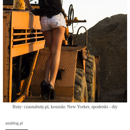
Buty:
czasnabuty.pl
, koszula: New Yorker, spodenki - diy
asiablog.pl