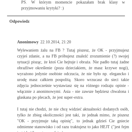
PS. W którym momencie pokazałam brak klasy w
przyjmowaniu krytyki? :)
Odpowiedz
Anonimowy
22.10.2014, 21:20
Wylewaniem żalu na FB ? Tutaj piszesz, że OK - przyjmujesz
czyjeś zdanie, a na FB próbujesz znaleźć zrozumienie (?) swojej
sytuacji pisząc, że ktoś Cie hejtuje i obraża. Nie padło tutaj żadne
obraźliwe określenie (poza dzieciakiem, że masz krzywe nogi),
wyrażono jedynie osobiste odczucia, że nie było np. elegancko i
urodę masz całkiem pospolitą. Skoro wrzucasz do sieci takie
zdjęcia jednocześnie wystawiasz się na różnego rodzaju opinie -
włącznie z anonimowymi. Asia - nie zawsze będziesz chwalona i
głaskana po plecach, że jest super-extra.
I tutaj nie chodzi, że nie chcę widzieć aktualności dodanych osób,
tylko że zbieg okoliczności jest taki, że jednak mimo, że piszesz
"OK - przyjmuje taką opinię", to jednak gdzieś Cie gniecie
odmienne stanowisko i od razu traktujesz to jako HEJT ("jest fejm