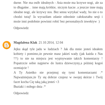
durne. Nie ma osób idealnych - Asia może ma krzywe nogi, ale za
to długaśne... inne mają krótkie, niczym kacze..a jeszcze inne mają
idealne nogi, ale krzywy nos. Bez sensu wytykać wady, bo nie o to
chodzi tutaj! Ja wyraziłam zdanie odnośnie całokształtu sesji i
może inni podobnie powinni robić bez personalnych inwektyw :)
Odpowiedz
Magdalena Klak
21.10.2014, 12:04
Jejku skąd tyle jadu w ludziach ? Jak dla mnie jesteś ideałem
kobiety i pomimo,że pewnie masz jakieś wady (jak każda z Nas
!!!) to nie na miejscu jest wypisywanie takich komentarzy !
Popatrzcie sobie najpierw do lustra dziewczyny,a później kogoś
oceniajcie !
A Ty Asieńko nie przejmuj się tymi komentarzami :*
Najważniejsze,że Ty się dobrze czujesz w swojej skórze i Twój
facet kocha Cię taką jaką jesteś <3
Buziaki i miłego dnia :*
Odpowiedz