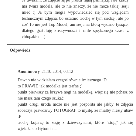
Ja uważam, że zdjęcie są po prostu fajną pamiątką. Nie każdy
ma twarz modela, ale to nie znaczy, że nie może takiej sesji
mieć :) Ja bym mogła wypowiedzieć się pod względem
technicznym zdjęcia, bo ostatnio trochę w tym siedzę.. ale po
co? To nie jest Top Model, ani sesja na którą wydano tysiące,
dlatego gratuluję kreatywności i mile spędzonego czasu z
chłopakiem :)
Odpowiedz
Anonimowy
21.10.2014, 08:12
Dawno nie widziałam czegoś równie śmiesznego :D
to PRAWIE jak modelka jest trafne ;)
punkt pierwszy za krzywe nogi na modelkę, więc się nie pchasz bo
nie masz tam czego szukać
punkt drugi uroda może nie jest pospolita ale jakby te zdjęcia
zobaczył prawdziwy FOTOGRAF to myślę, że miałby niezły ubaw
:P
trochę kojarzę to sesję z dziewczynami, które "stoją" jak się
wjeżdża do Bytomia....