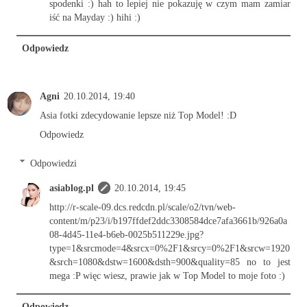
spodenki :) hah to lepiej nie pokazuję w czym mam zamiar
iść na Mayday :) hihi :)
Odpowiedz
Agni
20.10.2014, 19:40
Asia fotki zdecydowanie lepsze niż Top Model! :D
Odpowiedz
Odpowiedzi
asiablog.pl
20.10.2014, 19:45
http://r-scale-09.dcs.redcdn.pl/scale/o2/tvn/web-
content/m/p23/i/b197ffdef2ddc3308584dce7afa3661b/926a0a
08-4d45-11e4-b6eb-0025b511229e.jpg?
type=1&srcmode=4&srcx=0%2F1&srcy=0%2F1&srcw=1920
&srch=1080&dstw=1600&dsth=900&quality=85 no to jest
mega :P więc wiesz, prawie jak w Top Model to moje foto :)
Odpowiedz