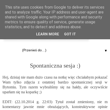
This site uses cookies from Google to deliver its services
and to analyze traffic. Your IP address and user-agent are
shared with Google along with performance and security
metrics to ensure quality of service, generate usage
statistics, and to detect and address abuse.
LEARN MORE
GOT IT
▼
20.10.2014
Spontaniczna sesja :)
Hej, dzisiaj nie mam dużo czasu na notkę więc chciałabym pokazać
Wam tylko zdjęcia z ostatniej bardzo spontanicznej sesji w
Bytomiu. Tym razem wybraliśmy się na hałdy, ale oczywiście
uparłam się na koparkę ;)
EDIT: (22.10.2014 g. 22:03) Tytuł został zmieniony, nie m
komentarzy jawnie mnie obrażających, konstruktywne opinie