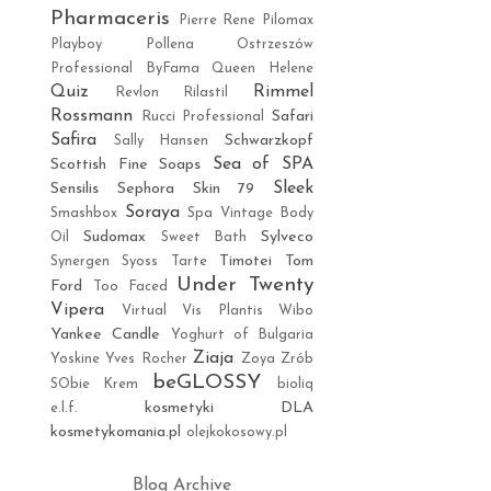
Pharmaceris
Pierre Rene
Pilomax
Playboy
Pollena Ostrzeszów
Professional ByFama
Queen Helene
Quiz
Rimmel
Revlon
Rilastil
Rossmann
Safari
Rucci Professional
Safira
Schwarzkopf
Sally Hansen
Sea of SPA
Scottish Fine Soaps
Sleek
Sensilis
Sephora
Skin 79
Soraya
Smashbox
Spa Vintage Body
Sudomax
Sylveco
Oil
Sweet Bath
Timotei
Tom
Synergen
Syoss
Tarte
Under Twenty
Ford
Too Faced
Vipera
Virtual
Vis Plantis
Wibo
Yankee Candle
Yoghurt of Bulgaria
Ziaja
Yoskine
Yves Rocher
Zoya
Zrób
beGLOSSY
SObie Krem
bioliq
kosmetyki DLA
e.l.f.
kosmetykomania.pl
olejkokosowy.pl
Blog Archive