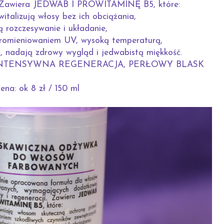
i. Zawiera JEDWAB I PROWITAMINĘ B5, które:
witalizują włosy bez ich obciążania,
ą rozczesywanie i układanie,
promieniowaniem UV, wysoką temperaturą,
, nadają zdrowy wygląd i jedwabistą miękkość.
TENSYWNA REGENERACJA, PERŁOWY BLASK
ena: ok 8 zł / 150 ml