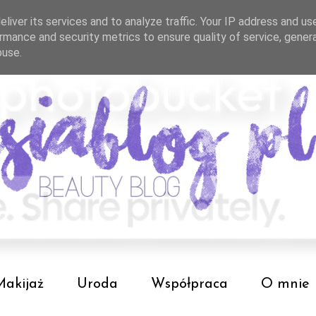
liver its services and to analyze traffic. Your IP address and us
rmance and security metrics to ensure quality of service, gene
buse.
Makijaż
Uroda
Współpraca
O mnie