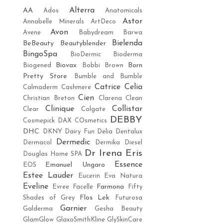
Alterra
AA
Ados
Anatomicals
Astor
Annabelle Minerals
ArtDeco
Avon
Avene
Babydream
Barwa
Bielenda
BeBeauty
Beautyblender
BingoSpa
BioDermic
Bioderma
Biovax
Born
Biogened
Bobbi Brown
Pretty Store
Bumble and Bumble
Catrice
Celia
Calmaderm
Cashmere
Cien
Christian Breton
Clarena
Clean
Clinique
Collistar
Clear
Colgate
DEBBY
Cosmepick
DAX COsmetics
DHC
DKNY
Dairy Fun
Delia
Dentalux
Dermedic
Dermacol
Dermika
Diesel
Dr Irena Eris
Douglas Home SPA
Essence
Emanuel Ungaro
EOS
Estee Lauder
Eucerin
Eva Natura
Eveline
Farmona
Evree
Facelle
Fifty
Flos Lek
Shades of Grey
Futurosa
Garnier
Galderma
Gesha Beauty
GlamGlow
GlaxoSmithKline
GlySkinCare