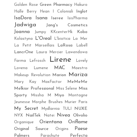
Green Pharmacy
Golden Rose
Hakuro
Inglot
Halle Berry
Hean
I Coloniali
IsaDora
Isana
Iseree
IsisPharma
Jadwiga
Jang's Cosmetics
Joanna
Kobo
Jumpy
KKcenterHk
L'Oreal
Kolastyna
L'biotica
La Mer
LaRosa
La Petit Marseillais
Labell
LancrOne
Laura Mercier
Lawendowa
Lirene
Farma
Lefrosch
Lovely
MAC
Lovena
Lumene
Maestro
Mariza
Marion
Makeup Revolution
MeMeMe
Mary Kay
MaxFactor
Melkior Professional
Miss
Miss Selene
Sporty
Miyo
Missha M
Montagne
Jeunesse
Morphe Brushes
Murier Paris
My Secret
NUXE
Mydlarnia TULI
Nivea
NailTek
Olivolio
NYX
Natei
Orientana
Oriflame
Organique
Paese
Original Source
Origins
Palmers
Perfecta
Parachute