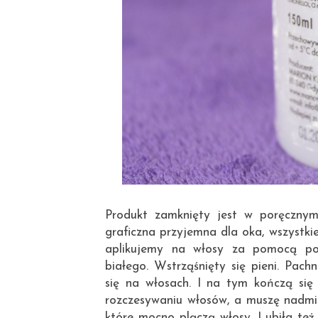
Produkt zamknięty jest w poręcznym
graficzna przyjemna dla oka, wszystki
aplikujemy na włosy za pomocą pom
białego. Wstrząśnięty się pieni. Pac
się na włosach. I na tym kończą si
rozczesywaniu włosów, a muszę nadmie
które mocno plączą włosy. Lubiła też o