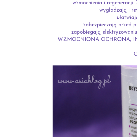
wzmocnienia i regeneracj
wygładzają i re
ułatwiaj
zabezpieczają przed 
zapobiegają elektryzowaniu
WZMOCNIONA OCHRONA, IN
C