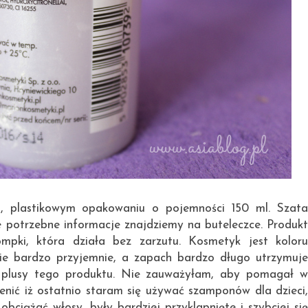
, plastikowym opakowaniu o pojemności 150 ml. Szata
e potrzebne informacje znajdziemy na buteleczce. Produkt
pki, która działa bez zarzutu. Kosmetyk jest koloru
hnie bardzo przyjemnie, a zapach bardzo długo utrzymuje
ę plusy tego produktu. Nie zauważyłam, aby pomagał w
nić iż ostatnio staram się używać szamponów dla dzieci,
bciążać włosy, były bardziej przyklapnięte i szybciej się