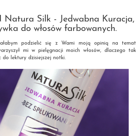
17.10.2014
tura Silk - Jedwabna Kuracja,
ywka do włosów farbowanych.
ciałabym podzielić się z Wami moją opinią na temat
warzyszył mi w pielęgnacji moich włosów, dlaczego tak
 lektury dzisiejszej notki.