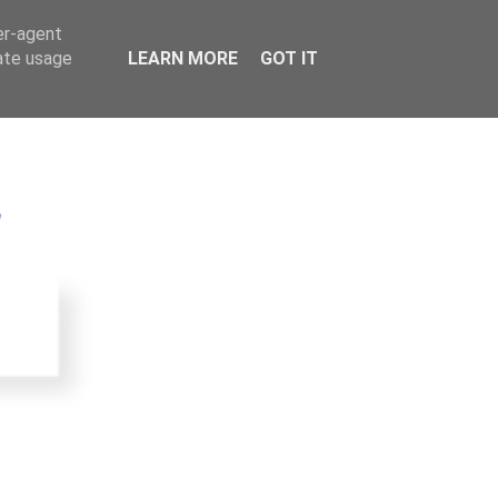
er-agent
rate usage
LEARN MORE
GOT IT