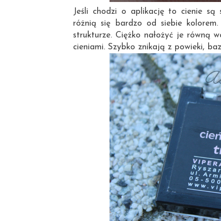
Jeśli chodzi o aplikację to cienie s
różnią się bardzo od siebie kolorem.
strukturze. Ciężko nałożyć je równą wa
cieniami. Szybko znikają z powieki, b