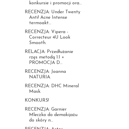
konkursie i promocji ora...
RECENZJA: Under Twenty
Anti! Acne Intense
termoakt...
RECENZJA: Vipera -
Correcteur 4U Look
Smooth.
RELACJA: Przedłużanie
rzęs metodą 1:1 +
PROMOCJA D...
RECENZJA: Joanna
NATURIA.
RECENZJA: DHC Mineral
Mask.
KONKURS!
RECENZJA: Garnier
Mleczko do demakijażu
do skóry n...