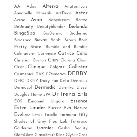
Alterra
AA
Ados
Anatomicals
Astor
Annabelle Minerals
ArtDeco
Avon
Avene
Babydream
Barwa
Bielenda
BeBeauty
Beautyblender
BingoSpa
BioDermic
Bioderma
Biovax
Born
Biogened
Bobbi Brown
Pretty Store
Bumble and Bumble
Catrice
Celia
Calmaderm
Cashmere
Cien
Christian Breton
Clarena
Clean
Clinique
Collistar
Clear
Colgate
DEBBY
Cosmepick
DAX COsmetics
DHC
DKNY
Dairy Fun
Delia
Dentalux
Dermedic
Dermacol
Dermika
Diesel
Dr Irena Eris
Douglas Home SPA
Essence
Emanuel Ungaro
EOS
Estee Lauder
Eucerin
Eva Natura
Eveline
Farmona
Evree
Facelle
Fifty
Flos Lek
Shades of Grey
Futurosa
Garnier
Galderma
Gesha Beauty
GlamGlow
GlaxoSmithKline
GlySkinCare