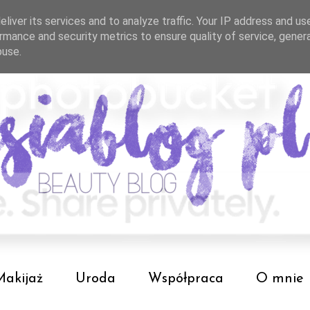
liver its services and to analyze traffic. Your IP address and us
rmance and security metrics to ensure quality of service, gene
buse.
Makijaż
Uroda
Współpraca
O mnie