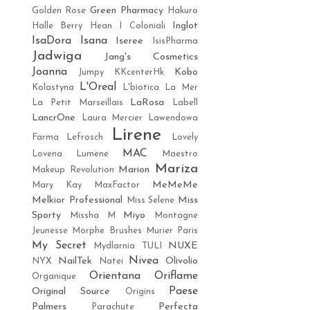
Green Pharmacy
Golden Rose
Hakuro
Inglot
Halle Berry
Hean
I Coloniali
IsaDora
Isana
Iseree
IsisPharma
Jadwiga
Jang's Cosmetics
Joanna
Kobo
Jumpy
KKcenterHk
L'Oreal
Kolastyna
L'biotica
La Mer
LaRosa
La Petit Marseillais
Labell
LancrOne
Laura Mercier
Lawendowa
Lirene
Farma
Lefrosch
Lovely
MAC
Lovena
Lumene
Maestro
Mariza
Marion
Makeup Revolution
MeMeMe
Mary Kay
MaxFactor
Melkior Professional
Miss
Miss Selene
Sporty
Miyo
Missha M
Montagne
Jeunesse
Morphe Brushes
Murier Paris
My Secret
NUXE
Mydlarnia TULI
Nivea
NailTek
Olivolio
NYX
Natei
Orientana
Oriflame
Organique
Paese
Original Source
Origins
Palmers
Perfecta
Parachute