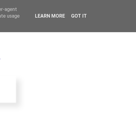
er-agent
rate usage
LEARN MORE
GOT IT