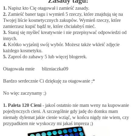
Zasady tagu:
1.
Napisz kto Cię otagował i zamieść zasady.
2.
Zamieść baner tagu i wymień 5 rzeczy, które znajdują się na
Twojej liście kosmetycznych zakupów. Wymień rzeczy, które
zamierzasz kupić bądź te, które chciałabyś mieć.
3.
Staraj się myśleć kreatywnie i nie przepisywać odpowiedzi od
innych.
4.
Krótko wyjaśnij swój wybór. Możesz także wkleić zdjęcie
każdego kosmetyku.
5.
Zaproś do zabawy 5 lub więcej blogerek.
Otagowała mnie
blizniaczka09
Bardzo serdecznie Ci dziękuję za otagowanie ;*
No więc zaczynamy ;)
1. Paleta 120 Cieni
- jakoś ostatnio nie mam weny na kupowanie
pojedynczych cieni. A szczególnie gdy jadę do domku mam
niemały dylemat jakie cienie wziąć, w końcu nigdy nie wiem, czy
przypadkiem nie wyskoczy mi jakaś impreza ;)