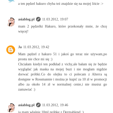
a ten pędzel hakuro chyba też znajdzie się na mojej liście :>
asiablog.pl
11.03.2012, 19:07
mam 2 pędzelki Hakuro, które przekonały mnie, że chcę
więcej!
Ja
11.03.2012, 19:42
Mam pędzel z hakuro 51 i jakoś go teraz nie używam,po
prostu nie chce mi się :)
Chciałam kiedyś ten podkład z vichy,ale bałam się że będzie
wyglądać jak maska na mojej buzi i nie mogłam nigdzie
dorwać próbki.Co do olejku to ci polecam z Alterra są
dostępne w Rossmannie i można je kupić za 10 zł w promocji
albo za około 14 zł w normalnej cenie,i nie musisz go
zamawiać :)
asiablog.pl
11.03.2012, 19:46
ja mam właśnie 10ml próbkę z Dermablend ;)