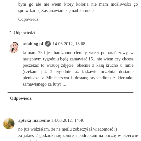
bym go ale nie wiem który kolor,a nie mam możliwości go
sprawdzić :( Zastanawiam się nad 25 nude
Odpowiedz
Odpowiedzi
asiablog.pl
14.03.2012, 13:08
Ja mam 35 i jest bardzoooo ciemny, wręcz pomarańczowy, w
następnym tygodniu będę zamawiać 15...nie wiem czy chcesz
poczekać to wrzucę zdjęcie, obecnie z kasą krucho u mnie
(czekam już 3 tygodnie aż łaskawie uczelnia dostanie
pieniądze z Ministerstwa i dostanę stypendium z kierunku
zamawianego za luty)....
Odpowiedz
apteka marzenie
14.03.2012, 14:46
no już widziałam, że na meilu zobaczyłaś wiadomosć ;)
za jakieś 2 godzinki się zbiorę i podreptam na pocztę w przerwie