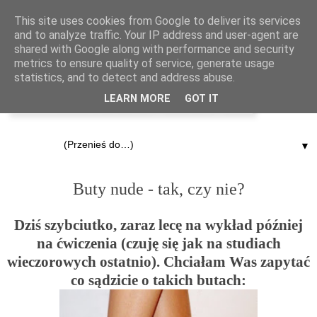
This site uses cookies from Google to deliver its services
and to analyze traffic. Your IP address and user-agent are
shared with Google along with performance and security
metrics to ensure quality of service, generate usage
statistics, and to detect and address abuse.
LEARN MORE
GOT IT
▼
26.03.2012
Buty nude - tak, czy nie?
Dziś szybciutko, zaraz lecę na wykład później
na ćwiczenia (czuję się jak na studiach
wieczorowych ostatnio). Chciałam Was zapytać
co sądzicie o takich butach: