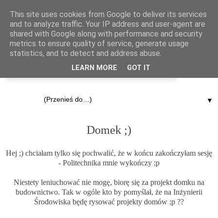
This site uses cookies from Google to deliver its services
and to analyze traffic. Your IP address and user-agent are
shared with Google along with performance and security
metrics to ensure quality of service, generate usage
statistics, and to detect and address abuse.
LEARN MORE
GOT IT
▼
1.03.2012
Domek ;)
Hej ;) chciałam tylko się pochwalić, że w końcu zakończyłam sesję
- Politechnika mnie wykończy ;p
Niestety leniuchować nie mogę, biorę się za projekt domku na
budownictwo. Tak w ogóle kto by pomyślał, że na Inżynierii
Środowiska będę rysować projekty domów ;p ??