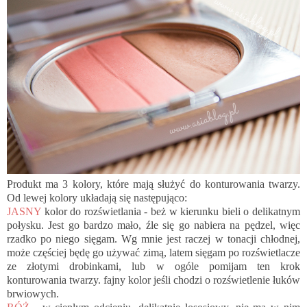
Produkt ma 3 kolory, które mają służyć do konturowania twarzy.
Od lewej kolory układają się następująco:
JASNY
kolor do rozświetlania - beż w kierunku bieli o delikatnym
połysku. Jest go bardzo mało, źle się go nabiera na pędzel, więc
rzadko po niego sięgam. Wg mnie jest raczej w tonacji chłodnej,
może częściej będę go używać zimą, latem sięgam po rozświetlacze
ze złotymi drobinkami, lub w ogóle pomijam ten krok
konturowania twarzy. fajny kolor jeśli chodzi o rozświetlenie łuków
brwiowych.