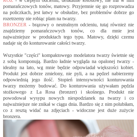
RÓŻ
- w ciepłym odcieniu, delikatnie łososiowy, nie ma w nim
pomarańczowych tonów, matowy. Przyjemnie się go rozprowadza
na policzkach, jest łatwy w obsłudze, bez problemów dobrze go
rozetrzemy nie robiąc plam na twarzy.
BRONZER
- brązowy o neutralnym odcieniu, tutaj również nie
znajdziemy pomarańczowych tonów, co dla mnie jest
najważniejsze w produktach tego typu. Matowy, dzięki czemu
nadaje się do konturowanie całości twarzy.
Wszystkie "części" kompaktowego modelatora twarzy świetnie się
z sobą komponują. Bardzo ładnie wygląda na opalonej twarzy -
idealny na lato, wg mnie będzie odpowiadał większości kobiet.
Produkt jest dobrze zmielony, nie pyli, a na pędzel nabierzemy
odpowiednią jego ilość. Stopień intensywności konturowania
twarzy możemy budować. Do konturowania używałam pędzla
stożkowego z La Rosa (bronzer) i skośnego. Produkt nie
powodował wysypu nowych niespodzianek na twarzy i co
najważniejsze nie znikał w ciągu dnia. Bardzo się z nim polubiłam,
co z resztą widać na zdjęciach - widoczne jest duże zużycie
bronzera.