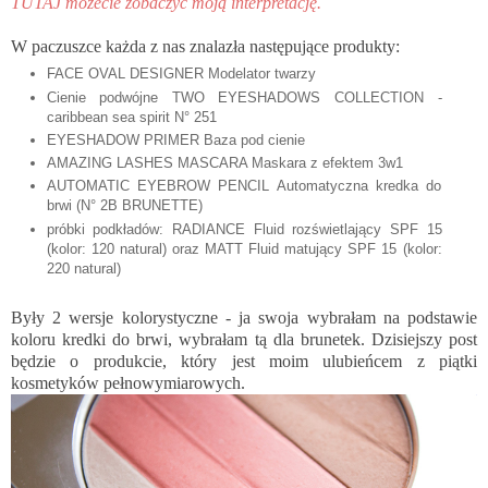
TUTAJ możecie zobaczyć moją interpretację.
W paczuszce każda z nas znalazła następujące produkty:
FACE OVAL DESIGNER Modelator twarzy
Cienie podwójne TWO EYESHADOWS COLLECTION -
caribbean sea spirit N° 251
EYESHADOW PRIMER Baza pod cienie
AMAZING LASHES MASCARA Maskara z efektem 3w1
AUTOMATIC EYEBROW PENCIL Automatyczna kredka do
brwi (N° 2B BRUNETTE)
próbki podkładów: RADIANCE Fluid rozświetlający SPF 15
(kolor: 120 natural) oraz MATT Fluid matujący SPF 15 (kolor:
220 natural)
Były 2 wersje kolorystyczne - ja swoja wybrałam na podstawie
koloru kredki do brwi, wybrałam tą dla brunetek. Dzisiejszy post
będzie o produkcie, który jest moim ulubieńcem z piątki
kosmetyków pełnowymiarowych.