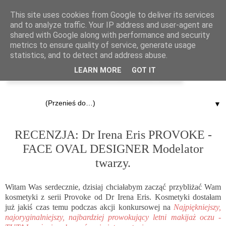
This site uses cookies from Google to deliver its services
and to analyze traffic. Your IP address and user-agent are
shared with Google along with performance and security
metrics to ensure quality of service, generate usage
statistics, and to detect and address abuse.
LEARN MORE
GOT IT
▼
20.08.2014
RECENZJA: Dr Irena Eris PROVOKE -
FACE OVAL DESIGNER Modelator
twarzy.
Witam Was serdecznie, dzisiaj chciałabym zacząć przybliżać Wam
kosmetyki z serii Provoke od Dr Irena Eris. Kosmetyki dostałam
już jakiś czas temu podczas akcji konkursowej na
Najpiękniejszy,
najoryginalniejszy, najbardziej prowokujący letni makĳaż oczu -