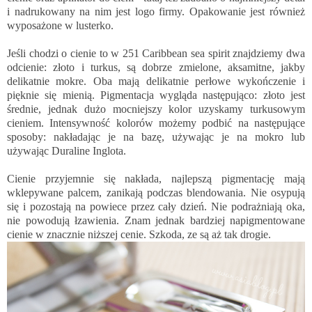
i nadrukowany na nim jest logo firmy. Opakowanie jest również
wyposażone w lusterko.
Jeśli chodzi o cienie to w 251 Caribbean sea spirit znajdziemy dwa
odcienie: złoto i turkus, są dobrze zmielone, aksamitne, jakby
delikatnie mokre. Oba mają delikatnie perłowe wykończenie i
pięknie się mienią. Pigmentacja wygląda następująco: złoto jest
średnie, jednak dużo mocniejszy kolor uzyskamy turkusowym
cieniem. Intensywność kolorów możemy podbić na następujące
sposoby: nakładając je na bazę, używając je na mokro lub
używając Duraline Inglota.
Cienie przyjemnie się nakłada, najlepszą pigmentację mają
wklepywane palcem, zanikają podczas blendowania. Nie osypują
się i pozostają na powiece przez cały dzień. Nie podrażniają oka,
nie powodują łzawienia. Znam jednak bardziej napigmentowane
cienie w znacznie niższej cenie. Szkoda, ze są aż tak drogie.