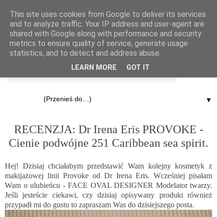
This site uses cookies from Google to deliver its services
and to analyze traffic. Your IP address and user-agent are
shared with Google along with performance and security
metrics to ensure quality of service, generate usage
statistics, and to detect and address abuse.
LEARN MORE
GOT IT
▼
30.08.2014
RECENZJA: Dr Irena Eris PROVOKE -
Cienie podwójne 251 Caribbean sea spirit.
Hej! Dzisiaj chciałabym przedstawić Wam kolejny kosmetyk z
makijażowej linii Provoke od Dr Irena Eris. Wcześniej pisałam
Wam o ulubieńcu -
FACE OVAL DESIGNER Modelator twarzy
.
Jeśli jesteście ciekawi, czy dzisiaj opisywany produkt również
przypadł mi do gustu to zapraszam Was do dzisiejszego posta.