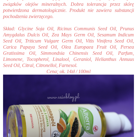
związków olejów mineralnych. Dobra tolerancja przez skórę
potwierdzona dermatologicznie. Produkt nie zawiera substancji
pochodzenia zwierzęcego.
Skład: Glycine Soja Oil, Ricinus Communis Seed Oil, Prunus
Amygdalus Dulcis Oil, Zea Mays Germ Oil, Sesamum Indicum
Seed Oil, Triticum Vulgare Germ Oil, Vitis Vinifera Seed Oil,
Carica Papaya Seed Oil, Olea Europaea Fruit Oil, Persea
Gratissima Oil, Simmondsia Chinensis Seed Oil, Parfum,
Limonene, Tocopherol, Linalool, Geraniol, Helianthus Annuus
Seed Oil, Citral, Citronellol, Farnesol.
Cena; ok. 14zł / 100ml