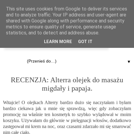
This site uses cookies from Google to deliver its services
and to analyze traffic. Your IP address and user-agent are
shared with Google along with performance and security
metrics to ensure quality of service, generate usage
statistics, and to detect and address abuse.
LEARN MORE
GOT IT
▼
23.06.2014
RECENZJA: Alterra olejek do masażu
migdały i papaja.
Witajcie! O olejkach Alterry bardzo dużo się naczytałam i byłam
bardzo ciekawa jak u mnie się sprawdzą, więc gdy zobaczyłam
promocję na właśnie ten kosmetyk to szybko wylądował w moim
koszyku. Używałam do głównie w pielęgnacji włosów, dodatkowo
zastępował mi krem na noc, oraz czasami zdarzało mi się smarować
nim całe ciało.