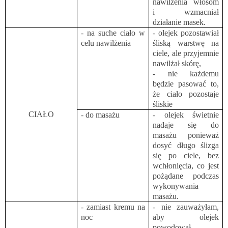
nawilżenia włosom
i wzmacniał
działanie masek.
- na suche ciało w
- olejek pozostawiał
celu nawilżenia
śliską warstwę na
ciele, ale przyjemnie
nawilżał skórę,
- nie każdemu
będzie pasować to,
że ciało pozostaje
śliskie
CIAŁO
- do masażu
- olejek świetnie
nadaje się do
masażu ponieważ
dosyć długo ślizga
się po ciele, bez
wchłonięcia, co jest
pożądane podczas
wykonywania
masażu.
- zamiast kremu na
- nie zauważyłam,
noc
aby olejek
powodował