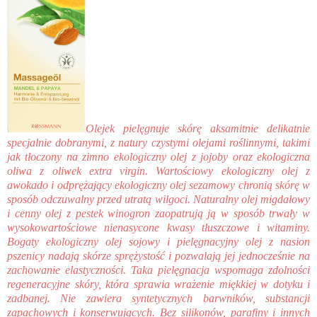
Olejek pielęgnuje skórę aksamitnie delikatnie
specjalnie dobranymi, z natury czystymi olejami roślinnymi, takimi
jak tłoczony na zimno ekologiczny olej z jojoby oraz ekologiczna
oliwa z oliwek extra virgin. Wartościowy ekologiczny olej z
awokado i odprężający ekologiczny olej sezamowy chronią skórę w
sposób odczuwalny przed utratą wilgoci. Naturalny olej migdałowy
i cenny olej z pestek winogron zaopatrują ją w sposób trwały w
wysokowartościowe nienasycone kwasy tłuszczowe i witaminy.
Bogaty ekologiczny olej sojowy i pielęgnacyjny olej z nasion
pszenicy nadają skórze sprężystość i pozwalają jej jednocześnie na
zachowanie elastyczności. Taka pielęgnacja wspomaga zdolności
regeneracyjne skóry, która sprawia wrażenie miękkiej w dotyku i
zadbanej. Nie zawiera syntetycznych barwników, substancji
zapachowych i konserwujących. Bez silikonów, parafiny i innych