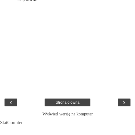
‹
›
Strona główna
Wyświetl wersję na komputer
StatCounter