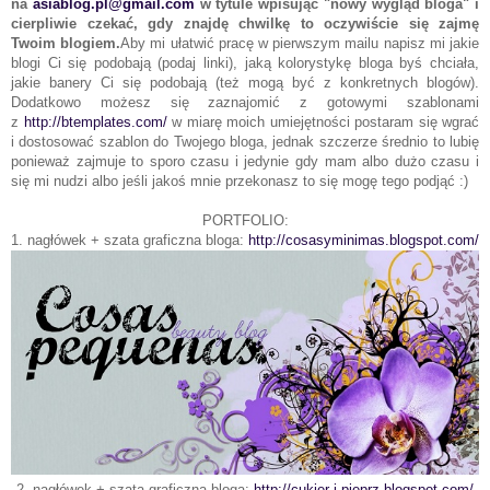
na
asiablog.pl@gmail.com
w tytule wpisując "nowy wygląd bloga" i
cierpliwie czekać, gdy znajdę chwilkę to oczywiście się zajmę
Twoim blogiem.
Aby mi ułatwić pracę w pierwszym mailu napisz mi jakie
blogi Ci się podobają (podaj linki), jaką kolorystykę bloga byś chciała,
jakie banery Ci się podobają (też mogą być z konkretnych blogów).
Dodatkowo możesz się zaznajomić z gotowymi szablonami
z
http://btemplates.com/
w miarę moich umiejętności postaram się wgrać
i dostosować szablon do Twojego bloga, jednak szczerze średnio to lubię
ponieważ zajmuje to sporo czasu i jedynie gdy mam albo dużo czasu i
się mi nudzi albo jeśli jakoś mnie przekonasz to się mogę tego podjąć :)
PORTFOLIO:
1. nagłówek + szata graficzna bloga:
http://cosasyminimas.blogspot.com/
2. nagłówek + szata graficzna bloga:
http://cukier-i-pieprz.blogspot.com/