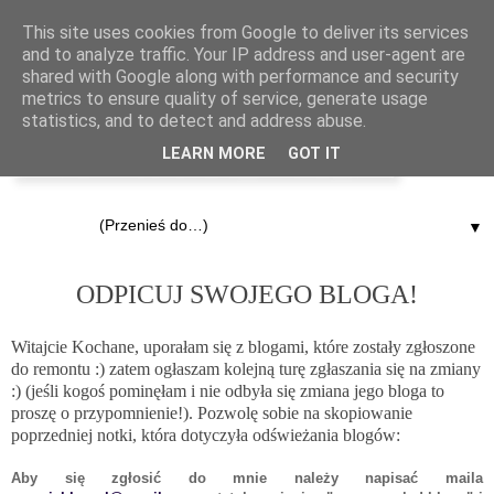
This site uses cookies from Google to deliver its services
and to analyze traffic. Your IP address and user-agent are
shared with Google along with performance and security
metrics to ensure quality of service, generate usage
statistics, and to detect and address abuse.
LEARN MORE
GOT IT
▼
24.10.2013
ODPICUJ SWOJEGO BLOGA!
Witajcie Kochane, uporałam się z blogami, które zostały zgłoszone
do remontu :) zatem ogłaszam kolejną turę zgłaszania się na zmiany
:) (jeśli kogoś pominęłam i nie odbyła się zmiana jego bloga to
proszę o przypomnienie!). Pozwolę sobie na skopiowanie
poprzedniej notki, która dotyczyła odświeżania blogów:
Aby się zgłosić do mnie należy napisać maila