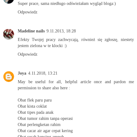
Super prace, sama niedługo odświeżałam wygląd bloga:)
Odpowiedz
Madeline nails
9.11.2013, 18:28
Efekty Twojej pracy zachwycają, również się zgłoszę, niestety
jestem zielona w te klocki :)
Odpowiedz
Joya
4.11.2018, 13:21
May be useful for all, helpful article once and pardon me
permission to share also here :
Obat flek paru paru
Obat kista coklat
Obat tipes pada anak
Obat tumor rahim tanpa operasi
Obat perlengketan rahim
Obat cacar air agar cepat kering
Obat susah kencing ampuh