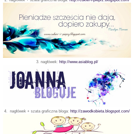
3. nagłówek:
http://www.asiablog.pl/
4. nagłówek + szata graficzna bloga:
http://zawodkobieta.blogspot.com/