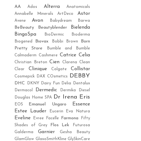
Alterra
AA
Ados
Anatomicals
Astor
Annabelle Minerals
ArtDeco
Avon
Avene
Babydream
Barwa
Bielenda
BeBeauty
Beautyblender
BingoSpa
BioDermic
Bioderma
Biovax
Born
Biogened
Bobbi Brown
Pretty Store
Bumble and Bumble
Catrice
Celia
Calmaderm
Cashmere
Cien
Christian Breton
Clarena
Clean
Clinique
Collistar
Clear
Colgate
DEBBY
Cosmepick
DAX COsmetics
DHC
DKNY
Dairy Fun
Delia
Dentalux
Dermedic
Dermacol
Dermika
Diesel
Dr Irena Eris
Douglas Home SPA
Essence
Emanuel Ungaro
EOS
Estee Lauder
Eucerin
Eva Natura
Eveline
Farmona
Evree
Facelle
Fifty
Flos Lek
Shades of Grey
Futurosa
Garnier
Galderma
Gesha Beauty
GlamGlow
GlaxoSmithKline
GlySkinCare