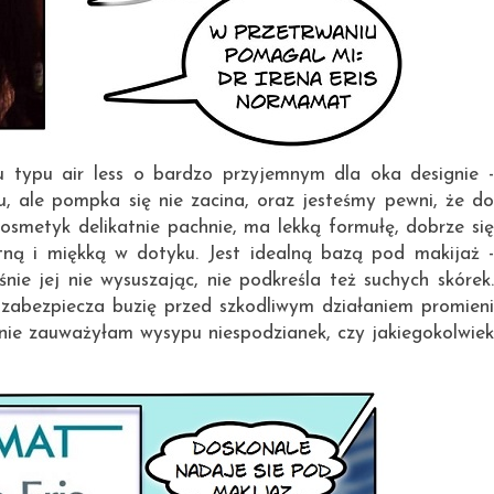
 typu air less o bardzo przyjemnym dla oka designie -
tu, ale pompka się nie zacina, oraz jesteśmy pewni, że do
kosmetyk delikatnie pachnie, ma lekką formułę, dobrze się
tną i miękką w dotyku. Jest idealną bazą pod makijaż -
nie jej nie wysuszając, nie podkreśla też suchych skórek.
zabezpiecza buzię przed szkodliwym działaniem promieni
nie zauważyłam wysypu niespodzianek, czy jakiegokolwiek