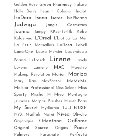
Green Pharmacy
Golden Rose
Hakuro
Inglot
Halle Berry
Hean
I Coloniali
IsaDora
Isana
Iseree
IsisPharma
Jadwiga
Jang's Cosmetics
Joanna
Kobo
Jumpy
KKcenterHk
L'Oreal
Kolastyna
L'biotica
La Mer
LaRosa
La Petit Marseillais
Labell
LancrOne
Laura Mercier
Lawendowa
Lirene
Farma
Lefrosch
Lovely
MAC
Lovena
Lumene
Maestro
Mariza
Marion
Makeup Revolution
MeMeMe
Mary Kay
MaxFactor
Melkior Professional
Miss
Miss Selene
Sporty
Miyo
Missha M
Montagne
Jeunesse
Morphe Brushes
Murier Paris
My Secret
NUXE
Mydlarnia TULI
Nivea
NailTek
Olivolio
NYX
Natei
Orientana
Oriflame
Organique
Paese
Original Source
Origins
Palmers
Perfecta
Parachute