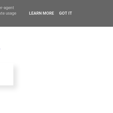
er-agent
rate usage
LEARN MORE
GOT IT