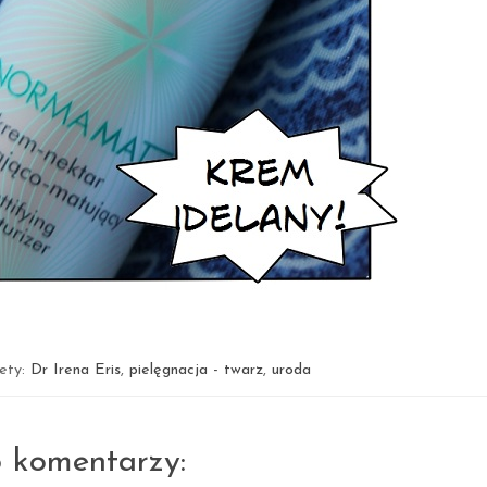
iety:
Dr Irena Eris
,
pielęgnacja - twarz
,
uroda
5 komentarzy: