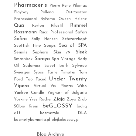
Pharmaceris
Pierre Rene
Pilomax
Playboy
Pollena Ostrzeszów
Professional ByFama
Queen Helene
Quiz
Rimmel
Revlon
Rilastil
Rossmann
Safari
Rucci Professional
Safira
Schwarzkopf
Sally Hansen
Sea of SPA
Scottish Fine Soaps
Sleek
Sensilis
Sephora
Skin 79
Soraya
Smashbox
Spa Vintage Body
Sudomax
Sylveco
Oil
Sweet Bath
Timotei
Tom
Synergen
Syoss
Tarte
Under Twenty
Ford
Too Faced
Vipera
Virtual
Vis Plantis
Wibo
Yankee Candle
Yoghurt of Bulgaria
Ziaja
Yoskine
Yves Rocher
Zoya
Zrób
beGLOSSY
SObie Krem
bioliq
kosmetyki DLA
e.l.f.
kosmetykomania.pl
olejkokosowy.pl
Blog Archive