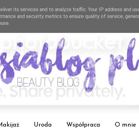
liver its services and to analyze traffic. Your IP address and us
rmance and security metrics to ensure quality of service, gene
buse.
Makijaż
Uroda
Współpraca
O mnie