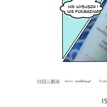
Autor:
asiablog.pl
Etyk
1