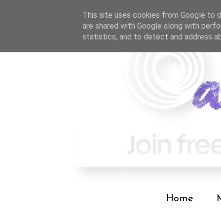
This site uses cookies from Google to de
are shared with Google along with perfo
statistics, and to detect and address a
Home