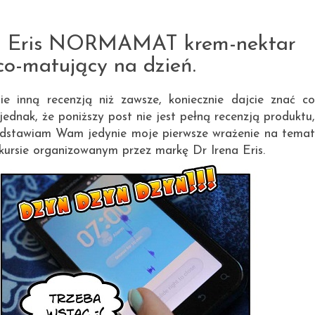
30.10.2013
a Eris NORMAMAT krem-nektar
co-matujący na dzień.
e inną recenzją niż zawsze, koniecznie dajcie znać co
ednak, że poniższy post nie jest pełną recenzją produktu,
zedstawiam Wam jedynie moje pierwsze wrażenie na temat
nkursie organizowanym przez markę Dr Irena Eris.