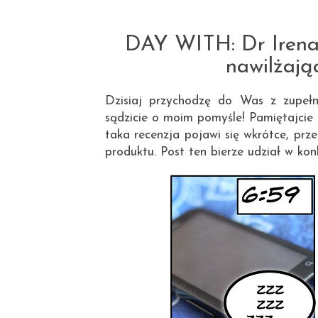
DAY WITH: Dr Iren
nawilżają
Dzisiaj przychodzę do Was z zupełni
sądzicie o moim pomyśle! Pamiętajcie j
taka recenzja pojawi się wkrótce, pr
produktu. Post ten bierze udział w ko