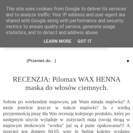
This site uses cookies from Google to deliver its services
and to analyze traffic. Your IP address and user-agent are
shared with Google along with performance and security
metrics to ensure quality of service, generate usage
statistics, and to detect and address abuse.
LEARN MORE
GOT IT
▼
4.05.2013
RECENZJA: Pilomax WAX HENNA
maska do włosów ciemnych.
Sobota po weekendzie majowym, jak Wam minęła majówka? A
może jesteście jeszcze w trakcie majówki? Ja z wielką
przyjemnością piszę dla Was recenzję kolejnego produktu, który po
następnym użyciu wyląduje w zużyciach maja (swoją drogą w
majowym denkowym "worku" już są 4 puste opakowania!!! A
przecież jest dopiero 04.05, więc to będzie kolejny wydajny