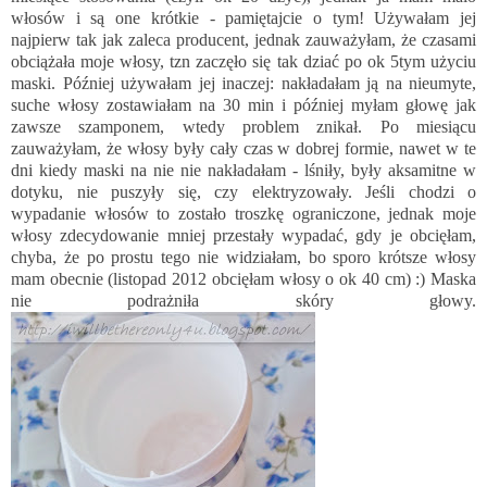
włosów i są one krótkie - pamiętajcie o tym! Używałam jej
najpierw tak jak zaleca producent, jednak zauważyłam, że czasami
obciążała moje włosy, tzn zaczęło się tak dziać po ok 5tym użyciu
maski. Później używałam jej inaczej: nakładałam ją na nieumyte,
suche włosy zostawiałam na 30 min i później myłam głowę jak
zawsze szamponem, wtedy problem znikał. Po miesiącu
zauważyłam, że włosy były cały czas w dobrej formie, nawet w te
dni kiedy maski na nie nie nakładałam - lśniły, były aksamitne w
dotyku, nie puszyły się, czy elektryzowały. Jeśli chodzi o
wypadanie włosów to zostało troszkę ograniczone, jednak moje
włosy zdecydowanie mniej przestały wypadać, gdy je obcięłam,
chyba, że po prostu tego nie widziałam, bo sporo krótsze włosy
mam obecnie (listopad 2012 obcięłam włosy o ok 40 cm) :) Maska
nie podrażniła skóry głowy.