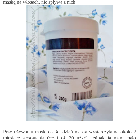
maskę na włosach, nie spływa z nich.
Przy używaniu maski co 3ci dzień maska wystarczyła na około 2
miesiące stosowania (czyli ok 20 użyć), jednak ja mam mało