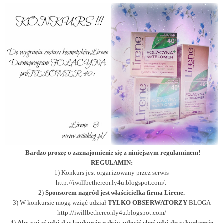
Bardzo proszę o zaznajomienie się z niniejszym regulaminem!
REGULAMIN:
1) Konkurs jest organizowany przez serwis
http://iwillbethereonly4u.blogspot.com/.
2)
Sponsorem nagród jest właścicielka firma
Lirene
.
3) W konkursie mogą wziąć udział
TYLKO OBSERWATORZY
BLOGA
http://iwillbethereonly4u.blogspot.com/
4)
Aby wziąć udział w konkursie należy zgłosić chęć udziału w konkursie