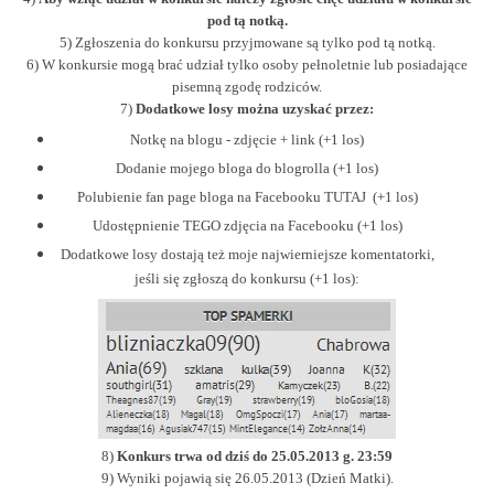
pod tą notką.
5) Zgłoszenia do konkursu przyjmowane są tylko pod tą notką.
6) W konkursie mogą brać udział tylko osoby pełnoletnie lub posiadające
pisemną zgodę rodziców.
7)
Dodatkowe losy można uzyskać przez:
Notkę na blogu - zdjęcie + link (+1 los)
Dodanie mojego bloga do blogrolla (+1 los)
Polubienie fan page bloga na Facebooku
TUTAJ
(+1 los)
Udostępnienie
TEGO
zdjęcia na Facebooku
(+1 los)
Dodatkowe losy dostają też moje najwierniejsze komentatorki,
jeśli się zgłoszą do konkursu (+1 los):
8)
Konkurs trwa od dziś do 25.05.2013 g. 23:59
9) Wyniki pojawią się 26.05.2013 (Dzień Matki).