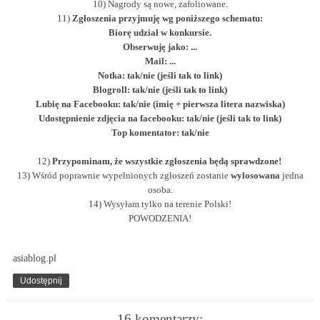
10) Nagrody są nowe, zafoliowane.
11)
Zgłoszenia przyjmuję wg poniższego schematu:
Biorę udział w konkursie.
Obserwuję jako: ...
Mail: ...
Notka: tak/nie (jeśli tak to link)
Blogroll: tak/nie (jeśli tak to link)
Lubię na Facebooku: tak/nie (imię + pierwsza litera nazwiska)
Udostępnienie zdjęcia na facebooku: tak/nie (jeśli tak to link)
Top komentator: tak/nie
12)
Przypominam, że wszystkie zgłoszenia będą sprawdzone!
13)
Wśród poprawnie wypełnionych zgłoszeń zostanie
wylosowana
jedna
osoba.
14) Wysyłam tylko na terenie Polski!
POWODZENIA!
asiablog.pl
Udostępnij
16 komentarzy: