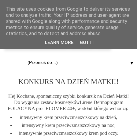
This site uses cookies from Google to deliver its services
and to analyze traffic. Your IP address and user-agent are
shared with Google along with performance and security
metrics to ensure quality of service, generate usage
statistics, and to detect and address abuse.
LEARN MORE
GOT IT
▼
21.05.2013
KONKURS NA DZIEŃ MATKI!!
Hej Kochane, spontaniczny szybki konkursik na Dzień Matki!
Do wygrania zestaw kosmetykówLirene Dermoprogram
FOLACYNA proTELOMER 40+, w skład którego wchodzą:
intensywny krem przeciwzmarszczkowy na dzień,
intensywny krem przeciwzmarszczkowy na noc,
intensywnie przeciwzmarszczkowy krem pod oczy.