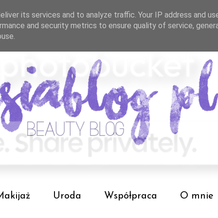
liver its services and to analyze traffic. Your IP address and us
rmance and security metrics to ensure quality of service, gene
buse.
Makijaż
Uroda
Współpraca
O mnie