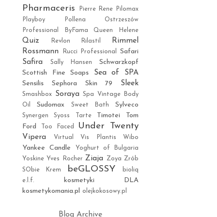
Pharmaceris
Pierre Rene
Pilomax
Playboy
Pollena Ostrzeszów
Professional ByFama
Queen Helene
Quiz
Rimmel
Revlon
Rilastil
Rossmann
Safari
Rucci Professional
Safira
Schwarzkopf
Sally Hansen
Sea of SPA
Scottish Fine Soaps
Sleek
Sensilis
Sephora
Skin 79
Soraya
Smashbox
Spa Vintage Body
Sudomax
Sylveco
Oil
Sweet Bath
Timotei
Tom
Synergen
Syoss
Tarte
Under Twenty
Ford
Too Faced
Vipera
Virtual
Vis Plantis
Wibo
Yankee Candle
Yoghurt of Bulgaria
Ziaja
Yoskine
Yves Rocher
Zoya
Zrób
beGLOSSY
SObie Krem
bioliq
kosmetyki DLA
e.l.f.
kosmetykomania.pl
olejkokosowy.pl
Blog Archive