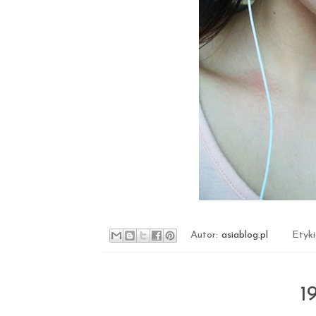
Autor:
asiablog.pl
Etyk
1