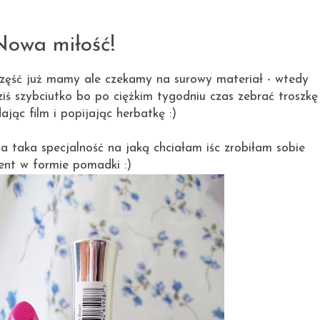
18.11.2012
Nowa miłość!
 część już mamy ale czekamy na surowy materiał - wtedy
iś szybciutko bo po ciężkim tygodniu czas zebrać troszkę
ając film i popijając herbatkę :)
a taka specjalność na jaką chciałam iśc zrobiłam sobie
ent w formie pomadki :)