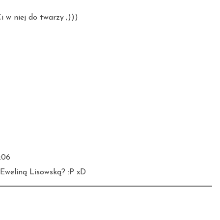
i w niej do twarzy ;)))
0:06
Eweliną Lisowską? :P xD