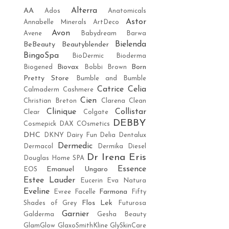
Alterra
AA
Ados
Anatomicals
Astor
Annabelle Minerals
ArtDeco
Avon
Avene
Babydream
Barwa
Bielenda
BeBeauty
Beautyblender
BingoSpa
BioDermic
Bioderma
Biovax
Born
Biogened
Bobbi Brown
Pretty Store
Bumble and Bumble
Catrice
Celia
Calmaderm
Cashmere
Cien
Christian Breton
Clarena
Clean
Clinique
Collistar
Clear
Colgate
DEBBY
Cosmepick
DAX COsmetics
DHC
DKNY
Dairy Fun
Delia
Dentalux
Dermedic
Dermacol
Dermika
Diesel
Dr Irena Eris
Douglas Home SPA
Essence
Emanuel Ungaro
EOS
Estee Lauder
Eucerin
Eva Natura
Eveline
Farmona
Evree
Facelle
Fifty
Flos Lek
Shades of Grey
Futurosa
Garnier
Galderma
Gesha Beauty
GlamGlow
GlaxoSmithKline
GlySkinCare