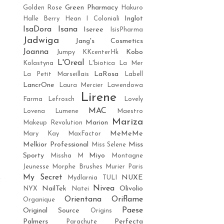
Green Pharmacy
Golden Rose
Hakuro
Inglot
Halle Berry
Hean
I Coloniali
IsaDora
Isana
Iseree
IsisPharma
Jadwiga
Jang's Cosmetics
Joanna
Kobo
Jumpy
KKcenterHk
L'Oreal
Kolastyna
L'biotica
La Mer
LaRosa
La Petit Marseillais
Labell
LancrOne
Laura Mercier
Lawendowa
Lirene
Farma
Lefrosch
Lovely
MAC
Lovena
Lumene
Maestro
Mariza
Marion
Makeup Revolution
MeMeMe
Mary Kay
MaxFactor
Melkior Professional
Miss
Miss Selene
Sporty
Miyo
Missha M
Montagne
Jeunesse
Morphe Brushes
Murier Paris
My Secret
NUXE
Mydlarnia TULI
Nivea
NailTek
Olivolio
NYX
Natei
Orientana
Oriflame
Organique
Paese
Original Source
Origins
Palmers
Perfecta
Parachute