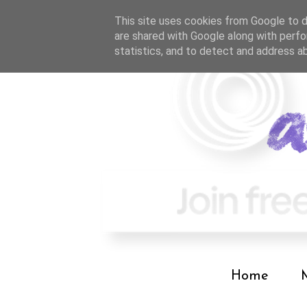
This site uses cookies from Google to de
are shared with Google along with perfo
statistics, and to detect and address a
Home