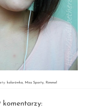
iety:
kolorówka
,
Miss Sporty
,
Rimmel
9 komentarzy: