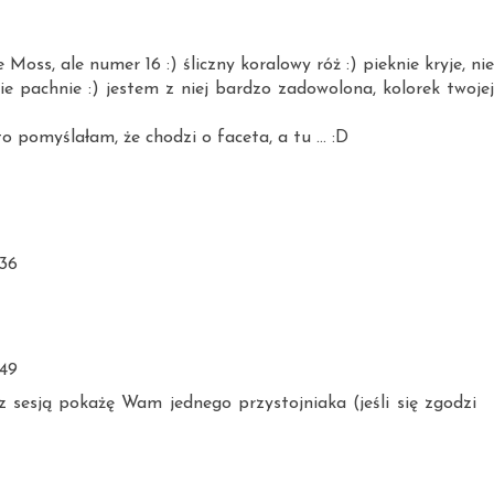
s, ale numer 16 :) śliczny koralowy róż :) pieknie kryje, nie
ie pachnie :) jestem z niej bardzo zadowolona, kolorek twojej
o pomyślałam, że chodzi o faceta, a tu ... :D
:36
:49
z sesją pokażę Wam jednego przystojniaka (jeśli się zgodzi