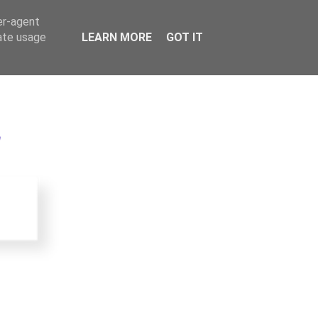
er-agent
rate usage
LEARN MORE
GOT IT