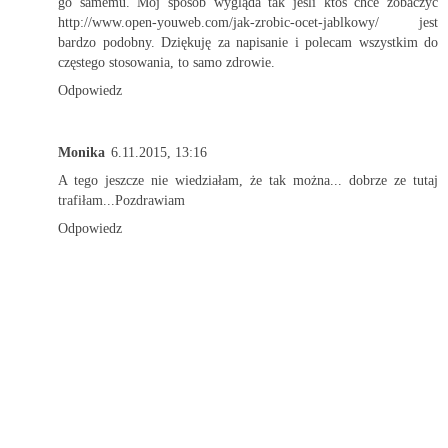
go samemu. Mój sposób wygląda tak jeśli ktoś chce zobaczyć
http://www.open-youweb.com/jak-zrobic-ocet-jablkowy/
jest
bardzo podobny. Dziękuję za napisanie i polecam wszystkim do
częstego stosowania, to samo zdrowie.
Odpowiedz
Monika
6.11.2015, 13:16
A tego jeszcze nie wiedziałam, że tak można... dobrze ze tutaj
trafiłam...Pozdrawiam
Odpowiedz