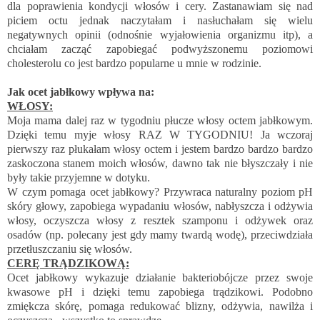
dla poprawienia kondycji włosów i cery. Zastanawiam się nad
piciem octu jednak naczytałam i nasłuchałam się wielu
negatywnych opinii (odnośnie wyjałowienia organizmu itp), a
chciałam zacząć zapobiegać podwyższonemu poziomowi
cholesterolu co jest bardzo popularne u mnie w rodzinie.
Jak ocet jabłkowy wpływa na:
WŁOSY:
Moja mama dalej raz w tygodniu płucze włosy octem jabłkowym.
Dzięki temu myje włosy RAZ W TYGODNIU! Ja wczoraj
pierwszy raz płukałam włosy octem i jestem bardzo bardzo bardzo
zaskoczona stanem moich włosów, dawno tak nie błyszczały i nie
były takie przyjemne w dotyku.
W czym pomaga ocet jabłkowy? Przywraca naturalny poziom pH
skóry głowy, zapobiega wypadaniu włosów, nabłyszcza i odżywia
włosy, oczyszcza włosy z resztek szamponu i odżywek oraz
osadów (np. polecany jest gdy mamy twardą wodę), przeciwdziała
przetłuszczaniu się włosów.
CERĘ TRĄDZIKOWĄ:
Ocet jabłkowy wykazuje działanie bakteriobójcze przez swoje
kwasowe pH i dzięki temu zapobiega trądzikowi. Podobno
zmiękcza skórę, pomaga redukować blizny, odżywia, nawilża i