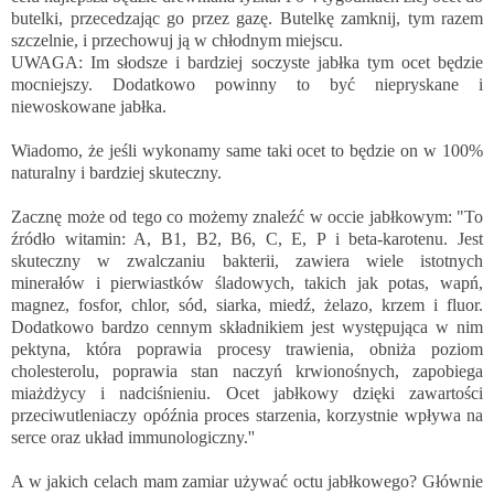
butelki, przecedzając go przez gazę. Butelkę zamknij, tym razem
szczelnie, i przechowuj ją w chłodnym miejscu.
UWAGA: Im słodsze i bardziej soczyste jabłka tym ocet będzie
mocniejszy. Dodatkowo powinny to być niepryskane i
niewoskowane jabłka.
Wiadomo, że jeśli wykonamy same taki ocet to będzie on w 100%
naturalny i bardziej skuteczny.
Zacznę może od tego co możemy znaleźć w occie jabłkowym: "To
źródło witamin: A, B1, B2, B6, C, E, P i beta-karotenu. Jest
skuteczny w zwalczaniu bakterii, zawiera wiele istotnych
minerałów i pierwiastków śladowych, takich jak potas, wapń,
magnez, fosfor, chlor, sód, siarka, miedź, żelazo, krzem i fluor.
Dodatkowo bardzo cennym składnikiem jest występująca w nim
pektyna, która poprawia procesy trawienia, obniża poziom
cholesterolu, poprawia stan naczyń krwionośnych, zapobiega
miażdżycy i nadciśnieniu. Ocet jabłkowy dzięki zawartości
przeciwutleniaczy opóźnia proces starzenia, korzystnie wpływa na
serce oraz układ immunologiczny.''
A w jakich celach mam zamiar używać octu jabłkowego? Głównie