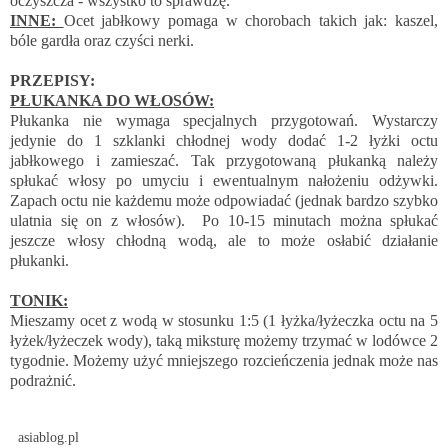
oczyszcza - wszystko to sprawdzę.
INNE:
Ocet jabłkowy pomaga w chorobach takich jak: kaszel,
bóle gardła oraz czyści nerki.
PRZEPISY:
PŁ
UKANKA DO WŁOSÓW:
Płukanka nie wymaga specjalnych przygotowań. Wystarczy
jedynie do 1 szklanki chłodnej wody dodać 1-2 łyżki octu
jabłkowego i zamieszać. Tak przygotowaną płukanką należy
spłukać włosy po umyciu i ewentualnym nałożeniu odżywki.
Zapach octu nie każdemu może odpowiadać (jednak bardzo szybko
ulatnia się on z włosów). Po 10-15 minutach można spłukać
jeszcze włosy chłodną wodą, ale to może osłabić działanie
płukanki.
TONIK:
Mieszamy ocet z wodą w stosunku 1:5 (1 łyżka/łyżeczka octu na 5
łyżek/łyżeczek wody), taką miksturę możemy trzymać w lodówce 2
tygodnie. Możemy użyć mniejszego rozcieńczenia jednak może nas
podrażnić.
asiablog.pl