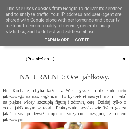
This site uses cookies from Google to deliver its services
and to analyze traffic. Your IP address and user-agent are
shared with Google along with performance and security
metrics to ensure quality of service, generate usage
statistics, and to detect and address abuse.
LEARN MORE
GOT IT
▼
5.11.2012
NATURALNIE: Ocet jabłkowy.
Hej Kochane, chyba każda z Was słyszała o działaniu octu
jabłkowego na nasz organizm. To był sekret naszych mam i babć
na piękne włosy, szczupłą figurę i zdrową cerę. Dzisiaj tylko o
occie jabłkowym w teorii. Praktycznie przedstawię Wam go za
jakiś czas ponieważ dopiero zaczynam przygodę z octem
jabłkowym