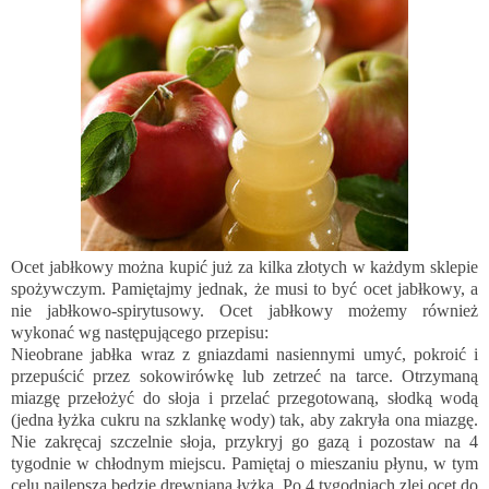
Ocet jabłkowy można kupić już za kilka złotych w każdym sklepie
spożywczym. Pamiętajmy jednak, że musi to być ocet jabłkowy, a
nie jabłkowo-spirytusowy. Ocet jabłkowy możemy również
wykonać wg następującego przepisu:
Nieobrane jabłka wraz z gniazdami nasiennymi umyć, pokroić i
przepuścić przez sokowirówkę lub zetrzeć na tarce. Otrzymaną
miazgę przełożyć do słoja i przelać przegotowaną, słodką wodą
(jedna łyżka cukru na szklankę wody) tak, aby zakryła ona miazgę.
Nie zakręcaj szczelnie słoja, przykryj go gazą i pozostaw na 4
tygodnie w chłodnym miejscu. Pamiętaj o mieszaniu płynu, w tym
celu najlepsza będzie drewniana łyżka. Po 4 tygodniach zlej ocet do