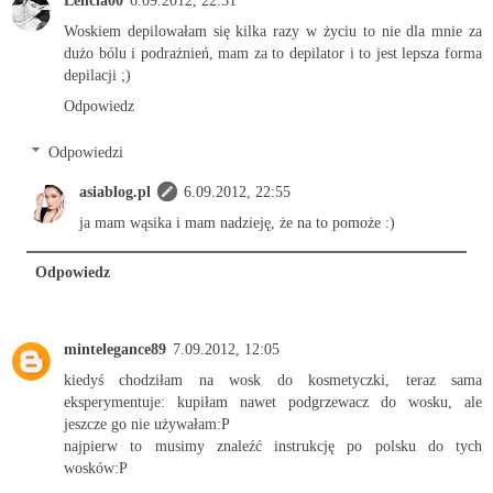
Lencia00
6.09.2012, 22:51
Woskiem depilowałam się kilka razy w życiu to nie dla mnie za
dużo bólu i podrażnień, mam za to depilator i to jest lepsza forma
depilacji ;)
Odpowiedz
Odpowiedzi
asiablog.pl
6.09.2012, 22:55
ja mam wąsika i mam nadzieję, że na to pomoże :)
Odpowiedz
mintelegance89
7.09.2012, 12:05
kiedyś chodziłam na wosk do kosmetyczki, teraz sama
eksperymentuje: kupiłam nawet podgrzewacz do wosku, ale
jeszcze go nie używałam:P
najpierw to musimy znaleźć instrukcję po polsku do tych
wosków:P