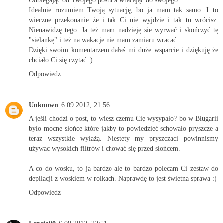
Odbiegając od Twojego postu a wracając do swojego.
Idealnie rozumiem Twoją sytuację, bo ja mam tak samo. I to
wieczne przekonanie że i tak Ci nie wyjdzie i tak tu wrócisz.
Nienawidzę tego. Ja też mam nadzieję sie wyrwać i skończyć tę
"sielankę" i też na wakacje nie mam zamiaru wracać .
Dzięki swoim komentarzem dałaś mi duże wsparcie i dziękuję że
chciało Ci się czytać :)
Odpowiedz
Unknown
6.09.2012, 21:56
A jeśli chodzi o post, to wiesz czemu Cię wysypało? bo w Bługarii
było mocne słońce które jakby to powiedzieć schowało pryszcze a
teraz wszystkie wyłażą. Niestety my pryszczaci powinnismy
używac wysokich filtrów i chować się przed słońcem.
A co do wosku, to ja bardzo ale to bardzo polecam Ci zestaw do
depilacji z woskiem w rolkach. Naprawdę to jest świetna sprawa :)
Odpowiedz