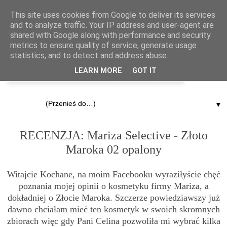
This site uses cookies from Google to deliver its services
and to analyze traffic. Your IP address and user-agent are
shared with Google along with performance and security
metrics to ensure quality of service, generate usage
statistics, and to detect and address abuse.
LEARN MORE
GOT IT
▼
6.09.2012
RECENZJA: Mariza Selective - Złoto
Maroka 02 opalony
Witajcie Kochane, na moim
Facebooku
wyraziłyście chęć
poznania mojej opinii o kosmetyku firmy Mariza, a
dokładniej o Złocie Maroka. Szczerze powiedziawszy już
dawno chciałam mieć ten kosmetyk w swoich skromnych
zbiorach więc gdy Pani Celina pozwoliła mi wybrać kilka