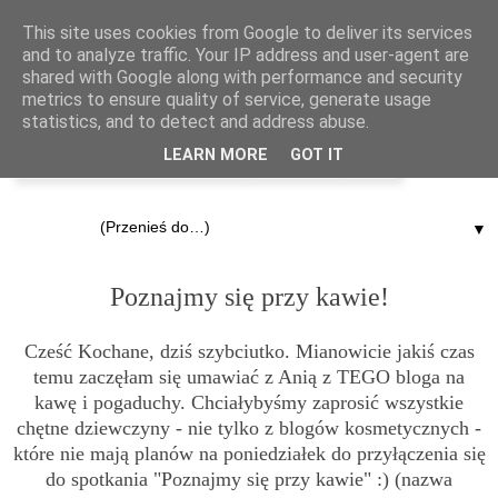
This site uses cookies from Google to deliver its services
and to analyze traffic. Your IP address and user-agent are
shared with Google along with performance and security
metrics to ensure quality of service, generate usage
statistics, and to detect and address abuse.
LEARN MORE
GOT IT
▼
26.09.2012
Poznajmy się przy kawie!
Cześć Kochane, dziś szybciutko. Mianowicie jakiś czas
temu zaczęłam się umawiać z
Anią z TEGO bloga
na
kawę i pogaduchy. Chciałybyśmy zaprosić wszystkie
chętne dziewczyny - nie tylko z blogów kosmetycznych -
które nie mają planów na poniedziałek do przyłączenia się
do spotkania "Poznajmy się przy kawie" :) (nazwa