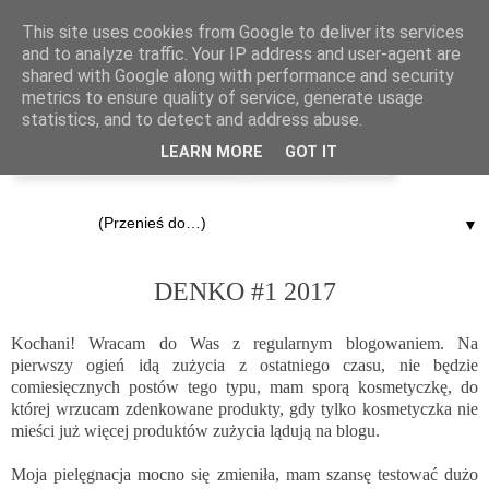
This site uses cookies from Google to deliver its services
and to analyze traffic. Your IP address and user-agent are
shared with Google along with performance and security
metrics to ensure quality of service, generate usage
statistics, and to detect and address abuse.
LEARN MORE
GOT IT
▼
4.04.2017
DENKO #1 2017
Kochani! Wracam do Was z regularnym blogowaniem. Na
pierwszy ogień idą zużycia z ostatniego czasu, nie będzie
comiesięcznych postów tego typu, mam sporą kosmetyczkę, do
której wrzucam zdenkowane produkty, gdy tylko kosmetyczka nie
mieści już więcej produktów zużycia lądują na blogu.
Moja pielęgnacja mocno się zmieniła, mam szansę testować dużo