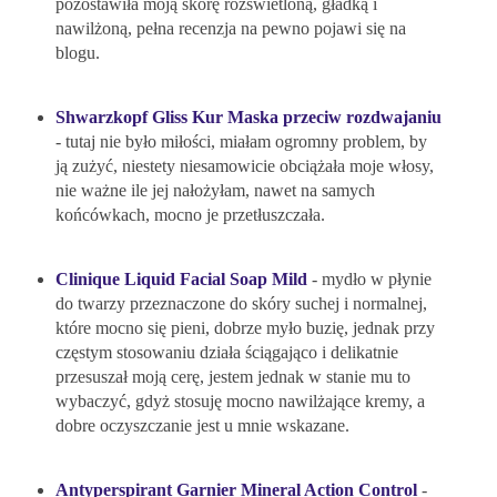
pozostawiła moją skórę rozświetloną, gładką i
nawilżoną, pełna recenzja na pewno pojawi się na
blogu.
Shwarzkopf Gliss Kur Maska przeciw rozdwajaniu
- tutaj nie było miłości, miałam ogromny problem, by
ją zużyć, niestety niesamowicie obciążała moje włosy,
nie ważne ile jej nałożyłam, nawet na samych
końcówkach, mocno je przetłuszczała.
Clinique Liquid Facial Soap Mild
- mydło w płynie
do twarzy przeznaczone do skóry suchej i normalnej,
które mocno się pieni, dobrze myło buzię, jednak przy
częstym stosowaniu działa ściągająco i delikatnie
przesuszał moją cerę, jestem jednak w stanie mu to
wybaczyć, gdyż stosuję mocno nawilżające kremy, a
dobre oczyszczanie jest u mnie wskazane.
Antyperspirant Garnier Mineral Action Control
-