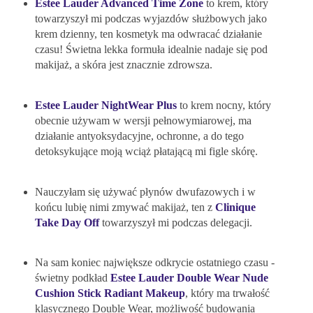
Estee Lauder Advanced Time Zone
to krem, który
towarzyszył mi podczas wyjazdów służbowych jako
krem dzienny, ten kosmetyk ma odwracać działanie
czasu! Świetna lekka formuła idealnie nadaje się pod
makijaż, a skóra jest znacznie zdrowsza.
Estee Lauder NightWear Plus
to krem nocny, który
obecnie używam w wersji pełnowymiarowej, ma
działanie antyoksydacyjne, ochronne, a do tego
detoksykujące moją wciąż płatającą mi figle skórę.
Nauczyłam się używać płynów dwufazowych i w
końcu lubię nimi zmywać makijaż, ten z
Clinique
Take Day Off
towarzyszył mi podczas delegacji.
Na sam koniec największe odkrycie ostatniego czasu -
świetny podkład
Estee Lauder Double Wear Nude
Cushion Stick Radiant Makeup
, który ma trwałość
klasycznego Double Wear, możliwość budowania