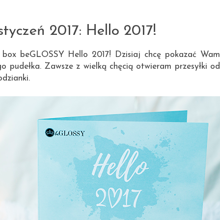
12.02.2017
yczeń 2017: Hello 2017!
m box beGLOSSY Hello 2017! Dzisiaj chcę pokazać Wam
go pudełka. Zawsze z wielką chęcią otwieram przesyłki od
dzianki.