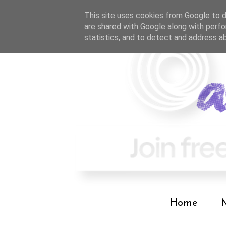
This site uses cookies from Google to de
are shared with Google along with perfo
statistics, and to detect and address a
Home