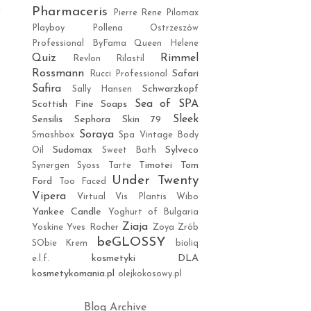
Pharmaceris
Pierre Rene
Pilomax
Playboy
Pollena Ostrzeszów
Professional ByFama
Queen Helene
Quiz
Rimmel
Revlon
Rilastil
Rossmann
Safari
Rucci Professional
Safira
Schwarzkopf
Sally Hansen
Sea of SPA
Scottish Fine Soaps
Sleek
Sensilis
Sephora
Skin 79
Soraya
Smashbox
Spa Vintage Body
Sudomax
Sylveco
Oil
Sweet Bath
Timotei
Tom
Synergen
Syoss
Tarte
Under Twenty
Ford
Too Faced
Vipera
Virtual
Vis Plantis
Wibo
Yankee Candle
Yoghurt of Bulgaria
Ziaja
Yoskine
Yves Rocher
Zoya
Zrób
beGLOSSY
SObie Krem
bioliq
kosmetyki DLA
e.l.f.
kosmetykomania.pl
olejkokosowy.pl
Blog Archive