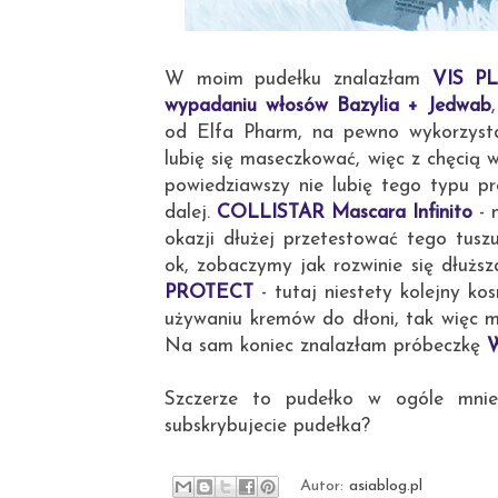
W moim pudełku znalazłam
VIS PL
wypadaniu włosów Bazylia + Jedwab
od Elfa Pharm, na pewno wykorzys
lubię się maseczkować, więc z chęcią w
powiedziawszy nie lubię tego typu 
dalej.
COLLISTAR Mascara Infinito
- 
okazji dłużej przetestować tego tus
ok, zobaczymy jak rozwinie się dłużs
PROTECT
- tutaj niestety kolejny k
używaniu kremów do dłoni, tak więc ma
Na sam koniec znalazłam próbeczkę
W
Szczerze to pudełko w ogóle mnie
subskrybujecie pudełka?
Autor:
asiablog.pl