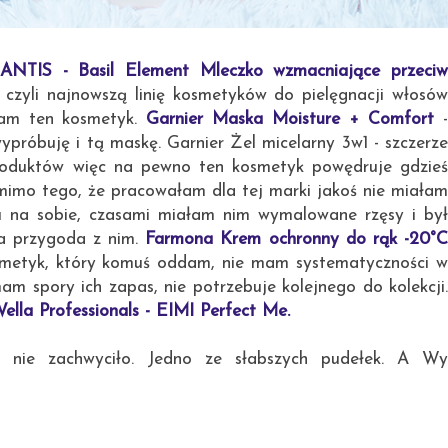
ANTIS - Basil Element Mleczko wzmacniające przeci
, czyli najnowszą linię kosmetyków do pielęgnacji włosó
tam ten kosmetyk.
Garnier Maska Moisture + Comfort
ypróbuję i tą maskę. Garnier Żel micelarny 3w1 - szczerze
produktów więc na pewno ten kosmetyk powędruje gdzieś
mimo tego, że pracowałam dla tej marki jakoś nie miałam
zu na sobie, czasami miałam nim wymalowane rzęsy i był
za przygoda z nim.
Farmona Krem ochronny do rąk -20°
osmetyk, który komuś oddam, nie mam systematyczności w
m spory ich zapas, nie potrzebuje kolejnego do kolekcji.
ella Professionals - EIMI Perfect Me.
 nie zachwyciło. Jedno ze słabszych pudełek. A Wy