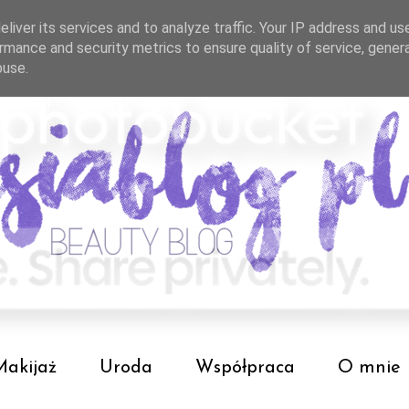
liver its services and to analyze traffic. Your IP address and us
rmance and security metrics to ensure quality of service, gene
buse.
Makijaż
Uroda
Współpraca
O mnie