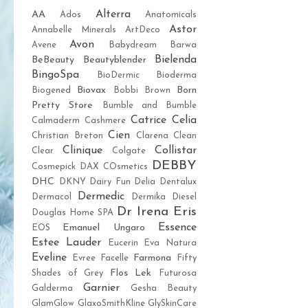
Alterra
AA
Ados
Anatomicals
Astor
Annabelle Minerals
ArtDeco
Avon
Avene
Babydream
Barwa
Bielenda
BeBeauty
Beautyblender
BingoSpa
BioDermic
Bioderma
Biovax
Born
Biogened
Bobbi Brown
Pretty Store
Bumble and Bumble
Catrice
Celia
Calmaderm
Cashmere
Cien
Christian Breton
Clarena
Clean
Clinique
Collistar
Clear
Colgate
DEBBY
Cosmepick
DAX COsmetics
DHC
DKNY
Dairy Fun
Delia
Dentalux
Dermedic
Dermacol
Dermika
Diesel
Dr Irena Eris
Douglas Home SPA
Essence
Emanuel Ungaro
EOS
Estee Lauder
Eucerin
Eva Natura
Eveline
Farmona
Evree
Facelle
Fifty
Flos Lek
Shades of Grey
Futurosa
Garnier
Galderma
Gesha Beauty
GlamGlow
GlaxoSmithKline
GlySkinCare