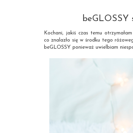
beGLOSSY st
Kochani, jakiś czas temu otrzymała
co znalazło się w środku tego różowe
beGLOSSY ponieważ uwielbiam niespo