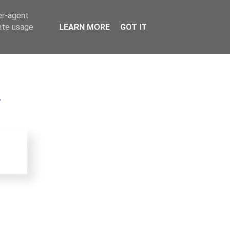
er-agent
rate usage
LEARN MORE
GOT IT