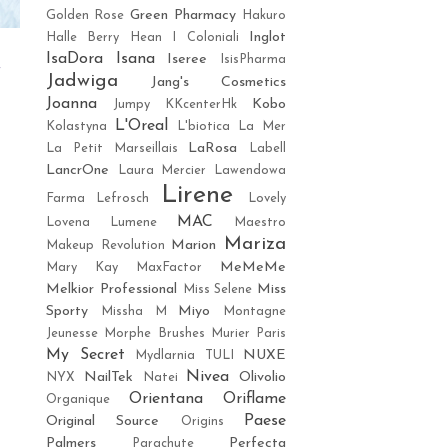
Green Pharmacy
Golden Rose
Hakuro
Inglot
Halle Berry
Hean
I Coloniali
IsaDora
Isana
Iseree
IsisPharma
w
Jadwiga
Jang's Cosmetics
w
Joanna
Kobo
Jumpy
KKcenterHk
-
L'Oreal
Kolastyna
L'biotica
La Mer
LaRosa
La Petit Marseillais
Labell
LancrOne
Laura Mercier
Lawendowa
Lirene
Farma
Lefrosch
Lovely
MAC
Lovena
Lumene
Maestro
C
Mariza
Marion
Makeup Revolution
MeMeMe
Mary Kay
MaxFactor
Melkior Professional
Miss
Miss Selene
Sporty
Miyo
Missha M
Montagne
Jeunesse
Morphe Brushes
Murier Paris
My Secret
NUXE
Mydlarnia TULI
Nivea
NailTek
Olivolio
NYX
Natei
Orientana
Oriflame
Organique
Paese
Original Source
Origins
Palmers
Perfecta
Parachute