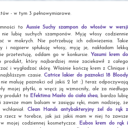
któw - w tym 3 pełnowymiarowe.
jemności to
Aussie Suchy szampon do włosów w wersji
 nie lubię suchych szamponów. Myję włosy codzienni
pać w mokrych. Nie potrzebuję ich odświeżenia. Takie
 i najpierw spłukuję włosy, myję je, nakładam lekką
ie przetestuję, oddam go w konkursie.
Yasumi krem d
o produkt, który najbardziej mnie zaciekawił z całeg
czać i wygładzać skórę. Właśnie kończę krem z Clinique i
najbliższym czasie.
Catrice lakier do paznokci 18 Blood
, nie maluję paznokci od jakiś 2 lat :) teraz odpoczywaj
yły mojej płytki, a wręcz ją wzmocniły, ale za niedługo
ny produkt to
Efektima Masło do ciała shea
, bardzo lubi
 i zawsze mam balsam w zasięgu ręki, mam nadzieję, że
ę wchłaniał.
Clean Hands antybakteryjny żel do rąk 
 rzecz w torebce, jak już jakiś mam w niej to zawsz
 w mojej codziennej kosmetyczce.
Eubos krem do rąk 