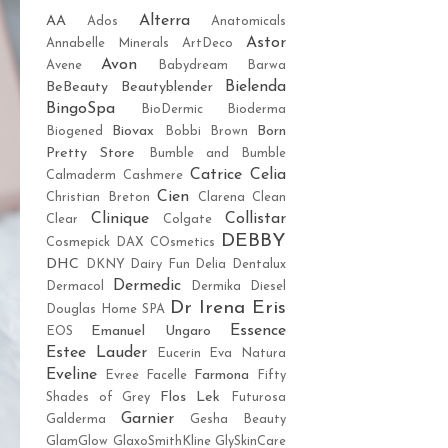
Alterra
AA
Ados
Anatomicals
Astor
Annabelle Minerals
ArtDeco
Avon
Avene
Babydream
Barwa
Bielenda
BeBeauty
Beautyblender
BingoSpa
BioDermic
Bioderma
Biovax
Born
Biogened
Bobbi Brown
Pretty Store
Bumble and Bumble
Catrice
Celia
Calmaderm
Cashmere
Cien
Christian Breton
Clarena
Clean
Clinique
Collistar
Clear
Colgate
DEBBY
Cosmepick
DAX COsmetics
DHC
DKNY
Dairy Fun
Delia
Dentalux
Dermedic
Dermacol
Dermika
Diesel
Dr Irena Eris
Douglas Home SPA
Essence
Emanuel Ungaro
EOS
Estee Lauder
Eucerin
Eva Natura
Eveline
Farmona
Evree
Facelle
Fifty
Flos Lek
Shades of Grey
Futurosa
Garnier
Galderma
Gesha Beauty
GlamGlow
GlaxoSmithKline
GlySkinCare