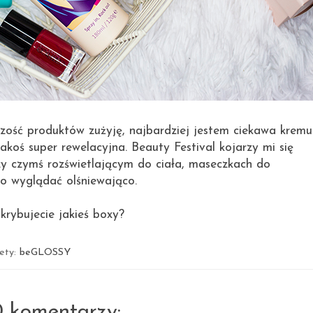
szość produktów zużyję, najbardziej jestem ciekawa kremu
akoś super rewelacyjna. Beauty Festival kojarzy mi się
zy czymś rozświetlającym do ciała, maseczkach do
ko wyglądać olśniewająco.
rybujecie jakieś boxy?
iety:
beGLOSSY
0 komentarzy: