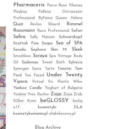
o
Pharmaceris
Pierre Rene
Pilomax
Playboy
Pollena Ostrzeszów
Professional ByFama
Queen Helene
Quiz
Rimmel
Revlon
Rilastil
Rossmann
Safari
Rucci Professional
Safira
Schwarzkopf
Sally Hansen
Sea of SPA
Scottish Fine Soaps
Sleek
Sensilis
Sephora
Skin 79
Soraya
Smashbox
Spa Vintage Body
Sudomax
Sylveco
Oil
Sweet Bath
Timotei
Tom
Synergen
Syoss
Tarte
Under Twenty
Ford
Too Faced
Vipera
Virtual
Vis Plantis
Wibo
Yankee Candle
Yoghurt of Bulgaria
Ziaja
Yoskine
Yves Rocher
Zoya
Zrób
beGLOSSY
SObie Krem
bioliq
kosmetyki DLA
e.l.f.
kosmetykomania.pl
olejkokosowy.pl
Blog Archive