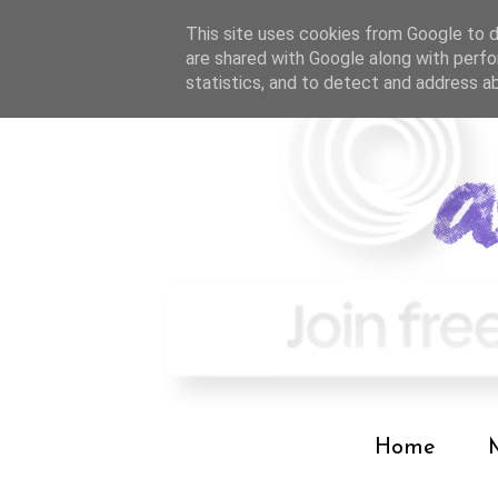
This site uses cookies from Google to de
are shared with Google along with perfo
statistics, and to detect and address a
Home