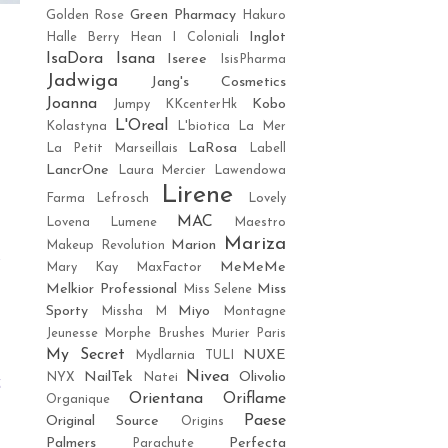
Green Pharmacy
Golden Rose
Hakuro
Inglot
Halle Berry
Hean
I Coloniali
IsaDora
Isana
Iseree
IsisPharma
Jadwiga
Jang's Cosmetics
Joanna
Kobo
Jumpy
KKcenterHk
e
L'Oreal
Kolastyna
L'biotica
La Mer
LaRosa
La Petit Marseillais
Labell
LancrOne
Laura Mercier
Lawendowa
Lirene
o
Farma
Lefrosch
Lovely
o
MAC
Lovena
Lumene
Maestro
Mariza
Marion
Makeup Revolution
y
MeMeMe
Mary Kay
MaxFactor
ą
Melkior Professional
Miss
Miss Selene
Sporty
Miyo
Missha M
Montagne
Jeunesse
Morphe Brushes
Murier Paris
ę
My Secret
NUXE
Mydlarnia TULI
Nivea
NailTek
Olivolio
NYX
Natei
z
Orientana
Oriflame
Organique
e
Paese
Original Source
Origins
i
Palmers
Perfecta
Parachute