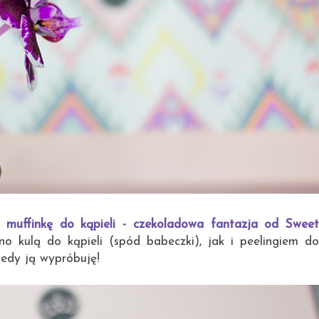
m
muffinkę do kąpieli - czekoladowa fantazja od Swee
no kulą do kąpieli (spód babeczki), jak i peelingiem do
iedy ją wypróbuję!