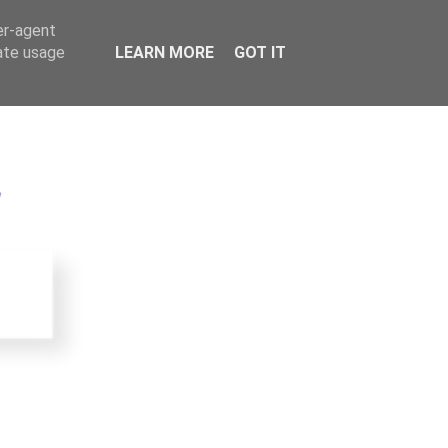
er-agent
rate usage
LEARN MORE
GOT IT