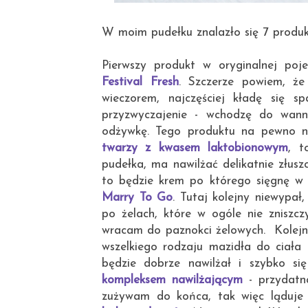
W moim pudełku znalazło się 7 produ
Pierwszy produkt w oryginalnej po
Festival Fresh
. Szczerze powiem, że
wieczorem, najczęściej kładę się s
przyzwyczajenie - wchodzę do wanny
odżywkę. Tego produktu na pewno n
twarzy z kwasem laktobionowym
, t
pudełka, ma nawilżać delikatnie złusz
to będzie krem po którego sięgnę w 
Marry To Go
. Tutaj kolejny niewypał
po żelach, które w ogóle nie zniszcz
wracam do paznokci żelowych. Kolej
wszelkiego rodzaju mazidła do ciała
będzie dobrze nawilżał i szybko si
kompleksem nawilżającym
- przydatna
zużywam do końca, tak więc ląduje