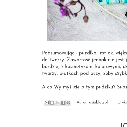
Podsumowując - puedłko jest ok, więk
do twarzy. Zawartość jednak nie jest j
bardziej z kosmetykami kolorowymi, c
twarzy, płatkach pod oczy, żeby szyb
A co Wy myślicie o tym pudełku? Subsk
Autor:
asiablog.pl
Etyk
1