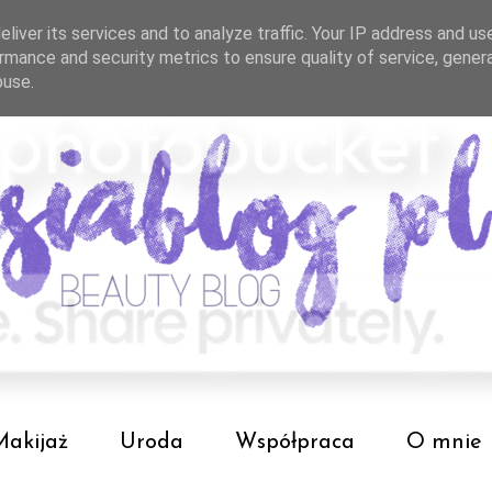
liver its services and to analyze traffic. Your IP address and us
rmance and security metrics to ensure quality of service, gene
buse.
Makijaż
Uroda
Współpraca
O mnie