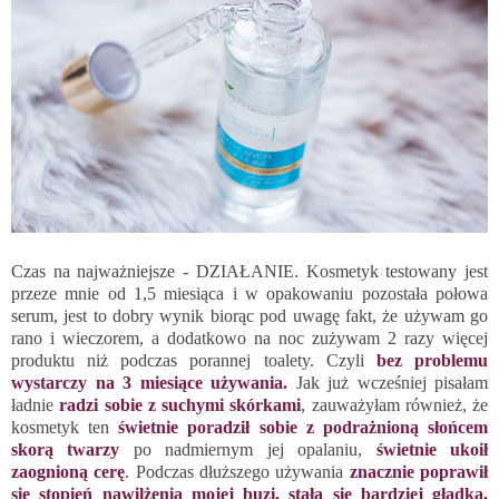
Czas na najważniejsze - DZIAŁANIE. Kosmetyk testowany jest
przeze mnie od 1,5 miesiąca i w opakowaniu pozostała połowa
serum, jest to dobry wynik biorąc pod uwagę fakt, że używam go
rano i wieczorem, a dodatkowo na noc zużywam 2 razy więcej
produktu niż podczas porannej toalety. Czyli
bez problemu
wystarczy na 3 miesiące używania.
Jak już wcześniej pisałam
ładnie
radzi sobie z suchymi skórkami
, zauważyłam również, że
kosmetyk ten
świetnie poradził sobie z podrażnioną słońcem
skorą twarzy
po nadmiernym jej opalaniu,
świetnie ukoił
zaognioną cerę
. Podczas dłuższego używania
znacznie poprawił
się stopień nawilżenia mojej buzi, stała się bardziej gładka,