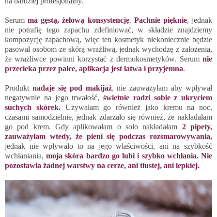
na bardziej profesjonalny.
Serum
ma gęstą, żelową konsystencję
.
Pachnie pięknie
, jednak
nie potrafię tego zapachu zdefiniować, w składzie znajdziemy
kompozycję zapachową, więc ten kosmetyk niekoniecznie będzie
pasował osobom ze skórą wrażliwą, jednak wychodzę z założenia,
że wrażliwce powinni korzystać z dermokosmetyków. Serum
nie
przecieka przez palce, aplikacja jest łatwa i przyjemna
.
Produkt
nadaje się pod makijaż
, nie zauważyłam aby wpływał
negatywnie na jego trwałość,
świetnie radzi sobie z ukryciem
suchych skórek.
Używałam go również jako kremu na noc,
czasami samodzielnie, jednak zdarzało się również, że nakładałam
go pod krem. Gdy aplikowałam o solo nakładałam
2 pipety,
zauważyłam wtedy, że pieni się podczas rozsmarowywania,
jednak nie wpływało to na jego właściwości, ani na szybkość
wchłaniania,
moja skóra bardzo go lubi i szybko wchłania. Nie
pozostawia żadnej warstwy na cerze, ani tłustej, ani lepkiej.