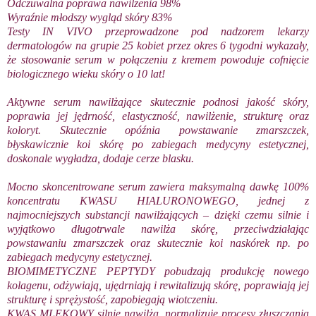
Odczuwalna poprawa nawilżenia 98%
Wyraźnie młodszy wygląd skóry 83%
Testy IN VIVO przeprowadzone pod nadzorem lekarzy
dermatologów na grupie 25 kobiet przez okres 6 tygodni wykazały,
że stosowanie serum w połączeniu z kremem powoduje cofnięcie
biologicznego wieku skóry o 10 lat!
Aktywne serum nawilżające skutecznie podnosi jakość skóry,
poprawia jej jędrność, elastyczność, nawilżenie, strukturę oraz
koloryt. Skutecznie opóźnia powstawanie zmarszczek,
błyskawicznie koi skórę po zabiegach medycyny estetycznej,
doskonale wygładza, dodaje cerze blasku.
Mocno skoncentrowane serum zawiera maksymalną dawkę 100%
koncentratu KWASU HIALURONOWEGO, jednej z
najmocniejszych substancji nawilżających – dzięki czemu silnie i
wyjątkowo długotrwale nawilża skórę, przeciwdziałając
powstawaniu zmarszczek oraz skutecznie koi naskórek np. po
zabiegach medycyny estetycznej.
BIOMIMETYCZNE PEPTYDY pobudzają produkcję nowego
kolagenu, odżywiają, ujędrniają i rewitalizują skórę, poprawiają jej
strukturę i sprężystość, zapobiegają wiotczeniu.
KWAS MLEKOWY silnie nawilża, normalizuje procesy złuszczania