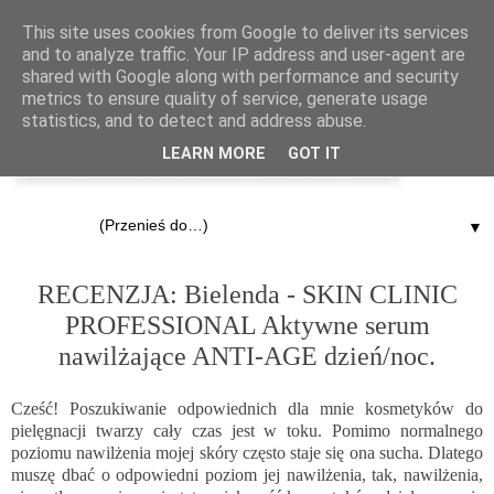
This site uses cookies from Google to deliver its services
and to analyze traffic. Your IP address and user-agent are
shared with Google along with performance and security
metrics to ensure quality of service, generate usage
statistics, and to detect and address abuse.
LEARN MORE
GOT IT
▼
27.08.2015
RECENZJA: Bielenda - SKIN CLINIC
PROFESSIONAL Aktywne serum
nawilżające ANTI-AGE dzień/noc.
Cześć! Poszukiwanie odpowiednich dla mnie kosmetyków do
pielęgnacji twarzy cały czas jest w toku. Pomimo normalnego
poziomu nawilżenia mojej skóry często staje się ona sucha. Dlatego
muszę dbać o odpowiedni poziom jej nawilżenia, tak, nawilżenia,