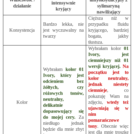
intensywnie
działanie
sylimaryną
kryjący
nawilżający
Cięższa niż w
Bardzo lekka, nie
przypadku fluidu
Konsystencja
jest wyczuwalny na
kryjącego, bardziej
twarzy
bogata, jakby
tłustsza.
Wybrałam kolor
01
Ivory, jest
ciemniejszy niż 01
wersji kryjącej.
Na
Wybrałam
kolor 01
początku jest to
Ivory, który jest
kolor neutralny,
odcieniem bez
jednak niestety
żółtych, czy
ciemnieje
, co
różowych tonów,
pokazuję Wam na
neutralny,
Kolor
zdjęciu,
wtedy też
delikatnie
ujawniają się w
dopasowujący się
nim
do mojej cery.
Za
pomarańczowe
niedługo jednak
tony
. Obecnie więc
będzie dla mnie zbyt
jest dla mnie troszkę