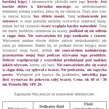
bardziej lejący
i niesamowicie zdziwiło mnie jego
krycie. Jest
bardzo dobre w kierunku mocnego
, na niedoskonałości
dokładam kolejną warstwę, która się nie odznacza. Duży plus więc
za mocne krycie,
bez efektu maski
. Tutaj
wykończenie jest
satynowe
, w razie potrzeby możemy oczywiście zmatowić buzię,
jednak bez tej czynności
twarz wygląda bardzo naturalnie
. Tutaj
nie mamy problemu ciemnienia na twarzy,
podkład się nie utlenia
w ciągu dnia. Nie zauważyłam też jego zanikania z czasem
.
Wieczorem miałam równie dobrze zakryte niedoskonałości jak
zaraz po nałożeniu. Bałam się, że podkład mocno kryjący może
wysuszyć moją twarz, jednak
nie zauważyłam nadmiernego
przesuszenia mojej buzi podczas używania tego produktu
.
Dobrze współpracuje z wszystkimi produktami pod makijaż
jakich używam
, kremy, czy bazy.
Nie zauważyłam aby się ważył
w ciągu dnia, czy spływał z twarzy. Nie podrażnia, nie zapycha
porów
. Wydajność jest typowa dla podkładów,
niewielka jego
ilość wystarcza do pokrycia całej twarzy. Cena: ok 40 zł / 30
ml. Posiada filtr SPF 20.
Zapraszam Was jeszcze na zestawienie tabelaryczne.
Fluid
Delikatny fluid
Właściwość /
antyoksydacyjny z