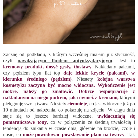
Zacznę od podkładu, z którym wcześniej miałam już styczność,
czyli
nawilżającym fluidem antyoksydacyjnym
. Jest to
kremowy produkt, dosyć gęsty, tłustawy
. Nakładany palcami,
czy pędzlem typu flat top
daje lekkie krycie (palcami), w
kierunku średniego (pędzlem)
. Niestety
kolejna warstwa
kosmetyku zaczyna być mocno widoczna. Wykończenie jest
mokre, należy go zmatowić. Dobrze współpracuje z
nakładanym na niego pudrem, jak również z kremami,
którymi
pielęgnuję swoją twarz. Niestety
ciemniej
e
, co jest widoczne już po
10 minutach od nałożenia, co pokazuję na zdjęciu. W ciągu dnia
staje się to jeszcze bardziej widoczne,
uwidaczniają się
pomarańczowe tony
, co w połączeniu ze średnią trwałością i
tendencją do znikania w czasie dnia, głównie na brodzie, czole i
nosie, co
może powodować powstawanie plam na twarzy
. Tak