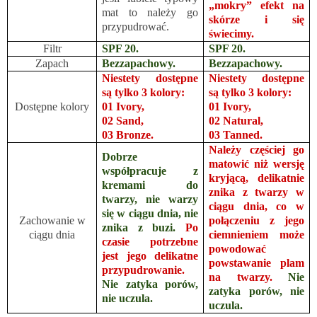
„mokry” efekt na
mat to należy go
skórze i się
przypudrować.
świecimy.
Filtr
SPF 20.
SPF 20.
Zapach
Bezzapachowy.
Bezzapachowy.
Niestety dostępne
Niestety dostępne
są tylko 3 kolory:
są tylko 3 kolory:
Dostępne kolory
01 Ivory,
01 Ivory,
02 Sand,
02 Natural,
03 Bronze.
03 Tanned.
Należy częściej go
Dobrze
matowić niż wersję
współpracuje z
kryjącą, delikatnie
kremami do
znika z twarzy w
twarzy, nie warzy
ciągu dnia, co w
się w ciągu dnia, nie
Zachowanie w
połączeniu z jego
znika z buzi.
Po
ciągu dnia
ciemnieniem może
czasie potrzebne
powodować
jest jego delikatne
powstawanie plam
przypudrowanie.
na twarzy.
Nie
Nie zatyka porów,
zatyka porów, nie
nie uczula.
uczula.