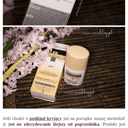
Jeśli chodzi o
podkład kryjący
już na początku muszę stwierdzić
iż j
est on zdecydowanie lżejszy od poprzednika
. Produkt jest