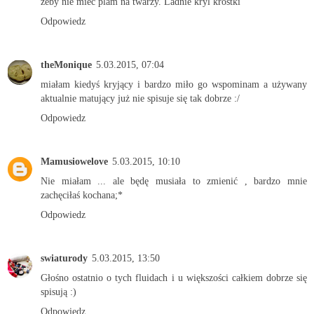
żeby nie miec plam na twarzy. Ladnie kryl krostki
Odpowiedz
theMonique
5.03.2015, 07:04
miałam kiedyś kryjący i bardzo miło go wspominam a używany
aktualnie matujący już nie spisuje się tak dobrze :/
Odpowiedz
Mamusiowelove
5.03.2015, 10:10
Nie miałam ... ale będę musiała to zmienić , bardzo mnie
zachęciłaś kochana;*
Odpowiedz
swiaturody
5.03.2015, 13:50
Głośno ostatnio o tych fluidach i u większości całkiem dobrze się
spisują :)
Odpowiedz