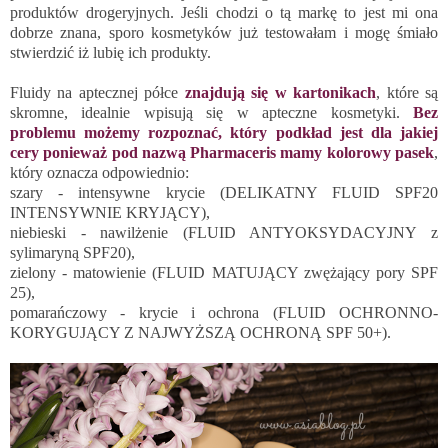
produktów drogeryjnych. Jeśli chodzi o tą markę to jest mi ona
dobrze znana, sporo kosmetyków już testowałam i mogę śmiało
stwierdzić iż lubię ich produkty.
Fluidy na aptecznej półce
znajdują się w kartonikach
, które są
skromne, idealnie wpisują się w apteczne kosmetyki.
Bez
problemu możemy rozpoznać, który podkład jest dla jakiej
cery ponieważ pod nazwą Pharmaceris mamy kolorowy pasek
,
który oznacza odpowiednio:
szary - intensywne krycie (DELIKATNY FLUID SPF20
INTENSYWNIE KRYJĄCY),
niebieski - nawilżenie (FLUID ANTYOKSYDACYJNY z
sylimaryną SPF20),
zielony - matowienie (FLUID MATUJĄCY zwężający pory SPF
25),
pomarańczowy - krycie i ochrona (FLUID OCHRONNO-
KORYGUJĄCY Z NAJWYŻSZĄ OCHRONĄ SPF 50+).