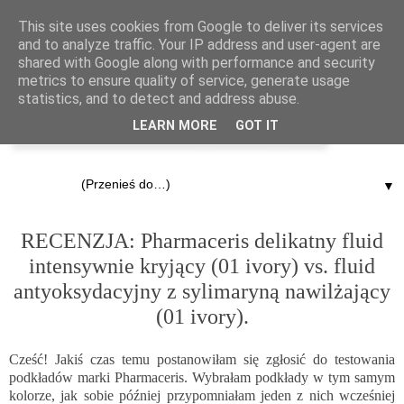
This site uses cookies from Google to deliver its services
and to analyze traffic. Your IP address and user-agent are
shared with Google along with performance and security
metrics to ensure quality of service, generate usage
statistics, and to detect and address abuse.
LEARN MORE
GOT IT
▼
4.03.2015
RECENZJA: Pharmaceris delikatny fluid
intensywnie kryjący (01 ivory) vs. fluid
antyoksydacyjny z sylimaryną nawilżający
(01 ivory).
Cześć! Jakiś czas temu postanowiłam się zgłosić do testowania
podkładów marki Pharmaceris. Wybrałam podkłady w tym samym
kolorze, jak sobie później przypomniałam jeden z nich wcześniej