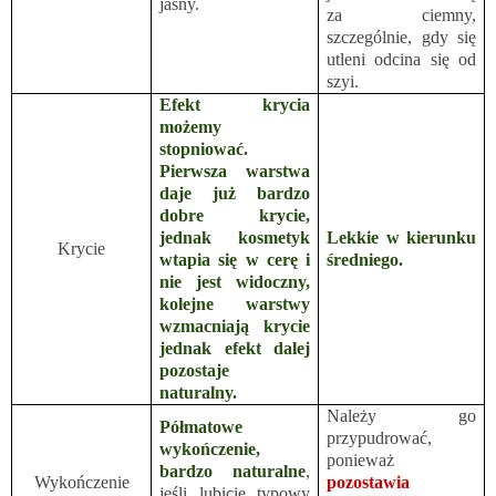
jasny.
za ciemny,
szczególnie, gdy się
utleni odcina się od
szyi.
Efekt krycia
możemy
stopniować.
Pierwsza warstwa
daje już bardzo
dobre krycie,
jednak kosmetyk
Lekkie w kierunku
Krycie
wtapia się w cerę i
średniego.
nie jest widoczny,
kolejne warstwy
wzmacniają krycie
jednak efekt dalej
pozostaje
naturalny.
Należy go
Półmatowe
przypudrować,
wykończenie,
ponieważ
bardzo naturalne
,
Wykończenie
pozostawia
jeśli lubicie typowy