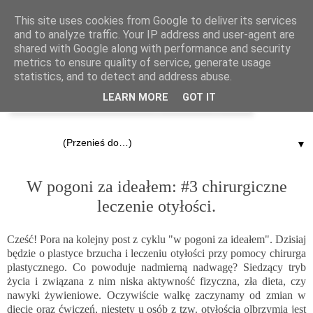
This site uses cookies from Google to deliver its services
and to analyze traffic. Your IP address and user-agent are
shared with Google along with performance and security
metrics to ensure quality of service, generate usage
statistics, and to detect and address abuse.
LEARN MORE
GOT IT
▼
20.02.2015
W pogoni za ideałem: #3 chirurgiczne
leczenie otyłości.
Cześć! Pora na kolejny post z cyklu "w pogoni za ideałem". Dzisiaj
będzie o plastyce brzucha i leczeniu otyłości przy pomocy chirurga
plastycznego. Co powoduje nadmierną nadwagę? Siedzący tryb
życia i związana z nim niska aktywność fizyczna, zła dieta, czy
nawyki żywieniowe. Oczywiście walkę zaczynamy od zmian w
diecie oraz ćwiczeń, niestety u osób z tzw. otyłością olbrzymią jest