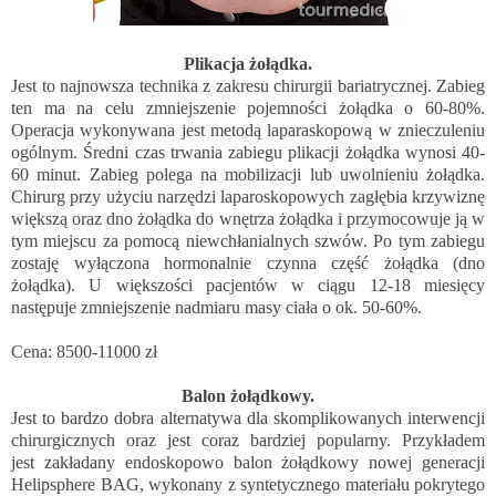
Plikacja żołądka.
Jest to najnowsza technika z zakresu chirurgii bariatrycznej. Zabieg
ten ma na celu zmniejszenie pojemności żołądka o 60-80%.
Operacja wykonywana jest metodą laparaskopową w znieczuleniu
ogólnym. Średni czas trwania zabiegu plikacji żołądka wynosi 40-
60 minut. Zabieg polega na mobilizacji lub uwolnieniu żołądka.
Chirurg przy użyciu narzędzi laparoskopowych zagłębia krzywiznę
większą oraz dno żołądka do wnętrza żołądka i przymocowuje ją w
tym miejscu za pomocą niewchłanialnych szwów. Po tym zabiegu
zostaję wyłączona hormonalnie czynna część żołądka (dno
żołądka). U większości pacjentów w ciągu 12-18 miesięcy
następuje zmniejszenie nadmiaru masy ciała o ok. 50-60%.
Cena: 8500-11000 zł
Balon żołądkowy.
Jest to bardzo dobra alternatywa dla skomplikowanych interwencji
chirurgicznych oraz jest coraz bardziej popularny. Przykładem
jest zakładany endoskopowo balon żołądkowy nowej generacji
Helipsphere BAG, wykonany z syntetycznego materiału pokrytego